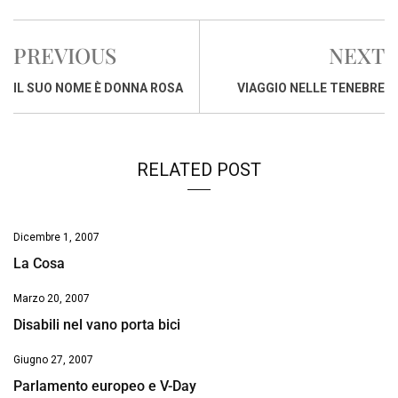
c
a
n
r
a
p
i
e
t
k
e
i
y
n
PREVIOUS
NEXT
b
s
e
a
l
L
t
o
A
d
d
i
IL SUO NOME È DONNA ROSA
VIAGGIO NELLE TENEBRE
o
p
I
s
n
k
p
n
k
RELATED POST
Dicembre 1, 2007
La Cosa
Marzo 20, 2007
Disabili nel vano porta bici
Giugno 27, 2007
Parlamento europeo e V-Day