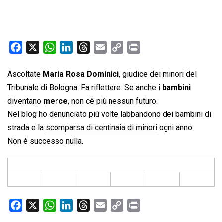
F
X
W
L
T
E
C
P
a
h
i
h
m
o
r
c
a
n
r
a
p
i
Ascoltate
Maria Rosa Dominici
, giudice dei minori del
e
t
k
e
i
y
n
Tribunale di Bologna. Fa riflettere. Se anche i
bambini
b
s
e
a
l
L
t
diventano
merce
, non cè più nessun futuro.
o
A
d
d
i
Nel blog ho denunciato più volte labbandono dei bambini di
o
p
I
s
n
strada e la
scomparsa di centinaia di minori
ogni anno.
k
p
n
k
Non è successo nulla.
F
X
W
L
T
E
C
P
a
h
i
h
m
o
r