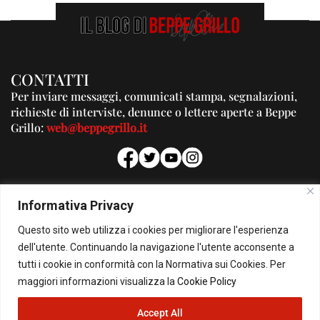
CONTATTI
Per inviare messaggi, comunicati stampa, segnalazioni,
richieste di interviste, denunce o lettere aperte a Beppe
Grillo:
web@beppegrillo.it
PUBBLICITA'
Informativa Privacy
Per la tua pubblicità su questo Blog:
Questo sito web utilizza i cookies per migliorare l'esperienza
pubblicita@beppegrillo.it
dell'utente. Continuando la navigazione l'utente acconsente a
tutti i cookie in conformità con la Normativa sui Cookies. Per
HOMEPAGE
COOKIE POLICY
PRIVACY POLICY
CONTATTI
maggiori informazioni visualizza la
Cookie Policy
Accept All
© Copyright 2026 - Il Blog di Beppe Grillo. All Rights Reserved - Powered by