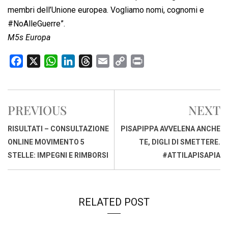
membri dell’Unione europea. Vogliamo nomi, cognomi e
#NoAlleGuerre”.
M5s Europa
F
X
W
L
T
E
C
P
a
h
i
h
m
o
r
c
a
n
r
a
p
i
e
t
k
e
i
y
n
PREVIOUS
NEXT
b
s
e
a
l
L
t
o
A
d
d
i
RISULTATI – CONSULTAZIONE
PISAPIPPA AVVELENA ANCHE
o
p
I
s
n
ONLINE MOVIMENTO 5
TE, DIGLI DI SMETTERE.
k
p
n
k
STELLE: IMPEGNI E RIMBORSI
#ATTILAPISAPIA
RELATED POST