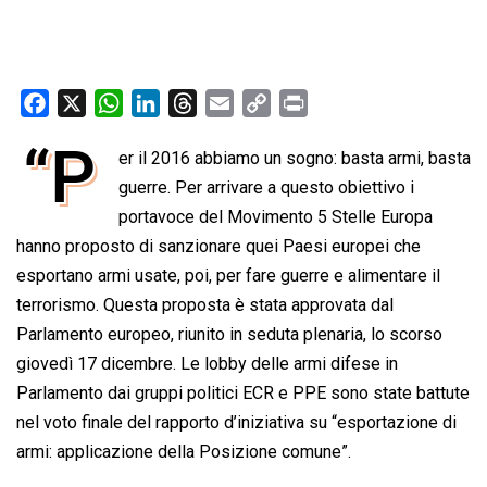
F
X
W
L
T
E
C
P
a
h
i
h
m
o
r
“P
er il 2016 abbiamo un sogno: basta armi, basta
c
a
n
r
a
p
i
e
guerre. Per arrivare a questo obiettivo i
t
k
e
i
y
n
b
s
e
a
l
L
t
portavoce del Movimento 5 Stelle Europa
o
A
d
d
i
hanno proposto di sanzionare quei Paesi europei che
o
p
I
s
n
esportano armi usate, poi, per fare guerre e alimentare il
k
p
n
k
terrorismo. Questa proposta è stata approvata dal
Parlamento europeo, riunito in seduta plenaria, lo scorso
giovedì 17 dicembre. Le lobby delle armi difese in
Parlamento dai gruppi politici ECR e PPE sono state battute
nel voto finale del rapporto d’iniziativa su “esportazione di
armi: applicazione della Posizione comune”.