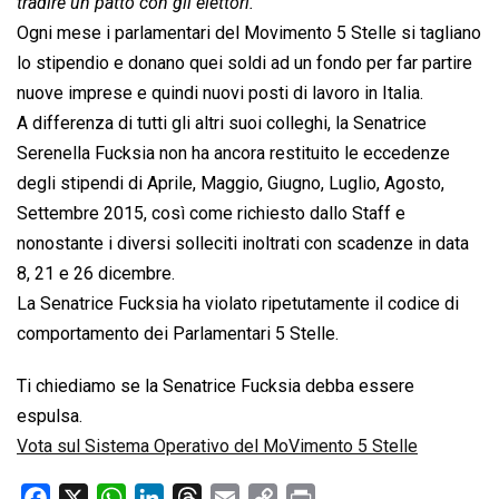
tradire un patto con gli elettori.
Ogni mese i parlamentari del Movimento 5 Stelle si tagliano
lo stipendio e donano quei soldi ad un fondo per far partire
nuove imprese e quindi nuovi posti di lavoro in Italia.
A differenza di tutti gli altri suoi colleghi, la Senatrice
Serenella Fucksia non ha ancora restituito le eccedenze
degli stipendi di Aprile, Maggio, Giugno, Luglio, Agosto,
Settembre 2015, così come richiesto dallo Staff e
nonostante i diversi solleciti inoltrati con scadenze in data
8, 21 e 26 dicembre.
La Senatrice Fucksia ha violato ripetutamente il codice di
comportamento dei Parlamentari 5 Stelle.
Ti chiediamo se la Senatrice Fucksia debba essere
espulsa.
Vota sul Sistema Operativo del MoVimento 5 Stelle
F
X
W
L
T
E
C
P