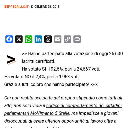
BEPPEGRILLO.IT
- DICEMBRE 28, 2015
F
X
W
L
T
E
C
P
a
h
i
h
m
o
r
>
>>
Hanno partecipato alla votazione di oggi 26.630
c
a
n
r
a
p
i
e
iscritti certificati.
t
k
e
i
y
n
b
s
e
a
l
L
t
Ha votato SI il 92,6%, pari a 24.667 voti.
o
A
d
d
i
Ha votato NO il 7,4%, pari a 1.963 voti.
o
p
I
s
n
Grazie a tutti coloro che hanno partecipato!
<<<
k
p
n
k
Chi non restituisce parte del proprio stipendio come tutti gli
altri, non solo viola il
codice di comportamento dei cittadini
parlamentari MoVimento 5 Stelle
, ma impedisce a giovani
disoccupati di avere ulteriori opportunità di lavoro oltre a