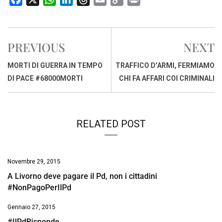
a
h
i
h
m
o
r
c
a
n
r
a
p
i
e
t
k
e
i
y
n
PREVIOUS
NEXT
b
s
e
a
l
L
t
o
A
d
d
i
MORTI DI GUERRA IN TEMPO
TRAFFICO D’ARMI, FERMIAMO
o
p
I
s
n
DI PACE #68000MORTI
CHI FA AFFARI COI CRIMINALI
k
p
n
k
RELATED POST
Novembre 29, 2015
A Livorno deve pagare il Pd, non i cittadini
#NonPagoPerIlPd
Gennaio 27, 2015
#IlPdRisponde