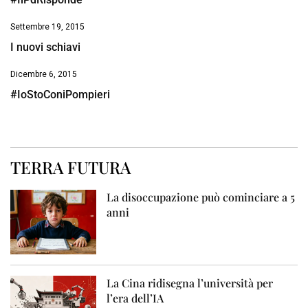
Settembre 19, 2015
I nuovi schiavi
Dicembre 6, 2015
#IoStoConiPompieri
TERRA FUTURA
La disoccupazione può cominciare a 5
anni
La Cina ridisegna l’università per
l’era dell’IA