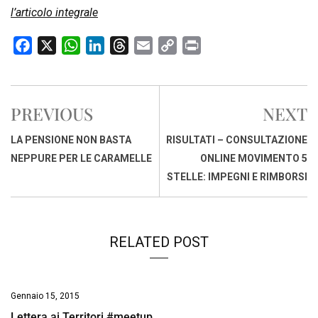
l’articolo integrale
F
X
W
L
T
E
C
P
a
h
i
h
m
o
r
c
a
n
r
a
p
i
e
t
k
e
i
y
n
PREVIOUS
NEXT
b
s
e
a
l
L
t
o
A
d
d
i
LA PENSIONE NON BASTA
RISULTATI – CONSULTAZIONE
o
p
I
s
n
NEPPURE PER LE CARAMELLE
ONLINE MOVIMENTO 5
k
p
n
k
STELLE: IMPEGNI E RIMBORSI
RELATED POST
Gennaio 15, 2015
Lettera ai Territori #meetup