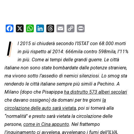
F
X
W
L
T
E
C
P
a
h
i
h
m
o
r
I
l 2015 si chiuderà secondo l’ISTAT con 68.000 morti
c
a
n
r
a
p
i
e
in più rispetto al 2014: 666mila contro 598mila, l’11%
t
k
e
i
y
n
b
s
e
a
l
L
t
in più. Come ai tempi delle grandi guerre. Le città
o
A
d
d
i
italiane non sono state bombardate dalle potenze straniere,
o
p
I
s
n
ma vivono sotto l’assedio di nemici silenziosi. Lo smog sta
k
p
n
k
rendendo le città italiane sempre più simili a Pechino. A
Milano (dopo che Pisapippa
ha distrutto 573 alberi secolari
che davano ossigeno) da domani per tre giorni
la
circolazione delle auto sarà vietata
, poi si tornerà alla
“normalità” e presto sarà vietata la circolazione delle
persone,
come in Cina appunto
. Nel frattempo
l’inquinamento ci avvelena, avvelenano i fumi dell’ILVA,