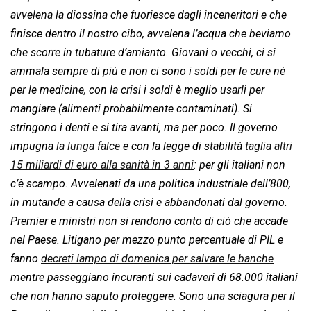
avvelena la diossina che fuoriesce dagli inceneritori e che
finisce dentro il nostro cibo, avvelena l’acqua che beviamo
che scorre in tubature d’amianto. Giovani o vecchi, ci si
ammala sempre di più e non ci sono i soldi per le cure nè
per le medicine, con la crisi i soldi è meglio usarli per
mangiare (alimenti probabilmente contaminati). Si
stringono i denti e si tira avanti, ma per poco. Il governo
impugna
la lunga falce
e con la legge di stabilità
taglia altri
15 miliardi di euro alla sanità in 3 anni
: per gli italiani non
c’è scampo. Avvelenati da una politica industriale dell’800,
in mutande a causa della crisi e abbandonati dal governo.
Premier e ministri non si rendono conto di ciò che accade
nel Paese. Litigano per mezzo punto percentuale di PIL e
fanno
decreti lampo di domenica per salvare le banche
mentre passeggiano incuranti sui cadaveri di 68.000 italiani
che non hanno saputo proteggere. Sono una sciagura per il