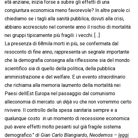
età anziane, inizia forse a subire gli effetti di una
congiuntura economica meno favorevole? In altre parole ci
chiediamo se i tagli alla sanità pubblica, dovuti alla crisi,
abbiano accresciuto nel corrente anno il rischio di mortalità
nei gruppi tipicamente più fragili: i vecchi. […]
La presenza di 68mila morti in più, se confermata dal
resoconto di fine anno, rappresenta un segnale importante
che la demografia consegna alla riflessione sia del mondo
scientifico sia di quello della politica, della pubblica
amministrazione e del welfare. E un evento 
straordinario
che richiama alla memoria laumento della mortalità nei
Paesi dellEst Europa nel passaggio dal comunismo
alleconomia di mercato: un 
déjà vu
 che non vorremmo certo
rivivere. Il controllo della spesa sanitaria sempre e a
qualunque costo  in un momento di recessione economica 
può avere effetti molto pesanti sul già fragile sistema
demografico.”
di Gian Carlo Blangiardo, Neodemos –
leggi