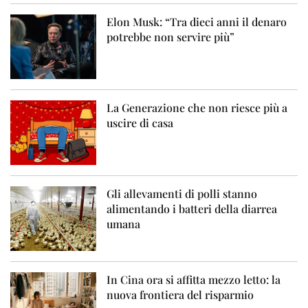
Elon Musk: “Tra dieci anni il denaro
potrebbe non servire più”
La Generazione che non riesce più a
uscire di casa
Gli allevamenti di polli stanno
alimentando i batteri della diarrea
umana
In Cina ora si affitta mezzo letto: la
nuova frontiera del risparmio