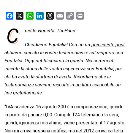
F
X
W
L
T
E
C
P
a
h
i
h
m
o
r
C
redits vignetta:
TheHand
c
a
n
r
a
p
i
e
t
k
e
i
y
n
Chiudiamo Equitalia! Con un un
precedente post
b
s
e
a
l
L
t
abbiamo chiesto le vostre testimonianze sul rapporto con
o
A
d
d
i
Equitalia. Oggi pubblichiamo la quarta. Nei commenti
o
p
I
s
n
inserite la storia delle vostra esperienza con Equitalia, per
k
p
n
k
chi ha avuto la sfortuna di averla. Ricordiamo che le
testimonianze saranno raccolte in un libro scaricabile on
line gratuitamente.
“IVA scadenza 16 agosto 2007, a compensazione, quindi
importo da pagare 0,00. Compilo f24 telematico la sera,
quindi, ignoranza mia ahimè, viene presentato il 17 agosto.
Non mi arriva nessuna notifica, ma nel 2012 arriva cartella