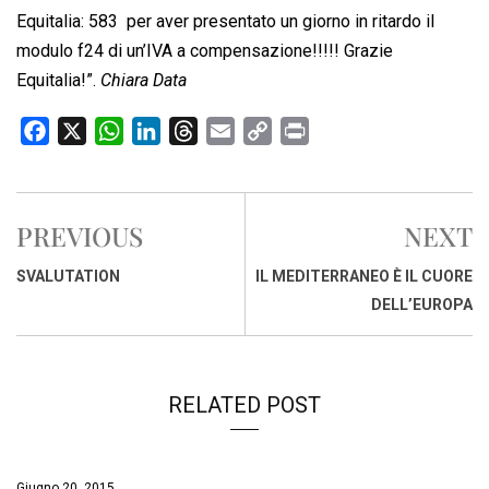
Equitalia: 583  per aver presentato un giorno in ritardo il
modulo f24 di un’IVA a compensazione!!!!! Grazie
Equitalia!”.
Chiara Data
F
X
W
L
T
E
C
P
a
h
i
h
m
o
r
c
a
n
r
a
p
i
e
t
k
e
i
y
n
PREVIOUS
NEXT
b
s
e
a
l
L
t
o
A
d
d
i
SVALUTATION
IL MEDITERRANEO È IL CUORE
o
p
I
s
n
DELL’EUROPA
k
p
n
k
RELATED POST
Giugno 20, 2015