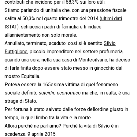
contributi che incidono per il 68,3% sui loro utili.
Stiamo parlando di unItalia che, con una pressione fiscale
salita al 50,3% nel quarto trimestre del 2014 (
ultimi dati
ISTAT
), schiaccia i padri di famiglia e li induce
allannientamento non solo morale.
Annullato, terminato, scaduto: così si è sentito
Silvio
Buttiglione
, piccolo imprenditore nel settore profumeria,
quando una sera, nella sua casa di Montesilvano, ha deciso
di farla finita dopo essere stato messo in ginocchio dal
mostro Equitalia.
Poteva essere la 165esima vittima di quel fenomeno
sociale definito 
suicidio economico
 ma che, in realtà, è una
strage di Stato.
Per fortuna è stato salvato dalle forze dellordine giusto in
tempo, in quel limbo tra la vita e la morte.
Allora perché ne parliamo? Perché la vita di Silvio è in
scadenza. 9 aprile 2015.