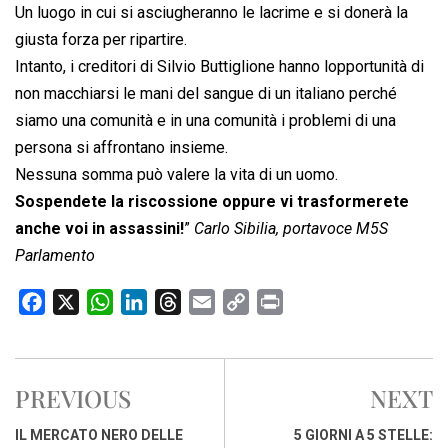
Un luogo in cui si asciugheranno le lacrime e si donerà la
giusta forza per ripartire.
Intanto, i creditori di Silvio Buttiglione hanno lopportunità di
non macchiarsi le mani del sangue di un italiano perché
siamo una comunità e in una comunità i problemi di una
persona si affrontano insieme.
Nessuna somma può valere la vita di un uomo.
Sospendete la riscossione oppure vi trasformerete
anche voi in assassini!
”
Carlo Sibilia, portavoce M5S
Parlamento
F
X
W
L
T
E
C
P
a
h
i
h
m
o
r
c
a
n
r
a
p
i
e
t
k
e
i
y
n
PREVIOUS
NEXT
b
s
e
a
l
L
t
o
A
d
d
i
IL MERCATO NERO DELLE
5 GIORNI A 5 STELLE: