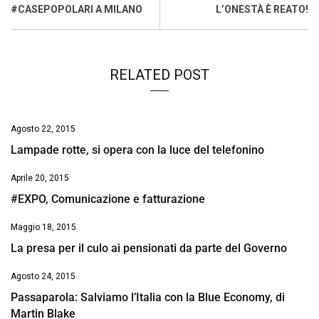
o
p
I
s
n
#CASEPOPOLARI A MILANO
L’ONESTÀ È REATO!
k
p
n
k
RELATED POST
Agosto 22, 2015
Lampade rotte, si opera con la luce del telefonino
Aprile 20, 2015
#EXPO, Comunicazione e fatturazione
Maggio 18, 2015
La presa per il culo ai pensionati da parte del Governo
Agosto 24, 2015
Passaparola: Salviamo l’Italia con la Blue Economy, di
Martin Blake