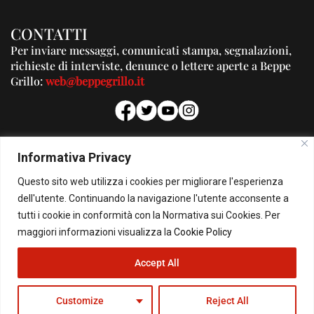
CONTATTI
Per inviare messaggi, comunicati stampa, segnalazioni,
richieste di interviste, denunce o lettere aperte a Beppe
Grillo:
web@beppegrillo.it
PUBBLICITA'
Informativa Privacy
Per la tua pubblicità su questo Blog:
Questo sito web utilizza i cookies per migliorare l'esperienza
pubblicita@beppegrillo.it
dell'utente. Continuando la navigazione l'utente acconsente a
tutti i cookie in conformità con la Normativa sui Cookies. Per
HOMEPAGE
COOKIE POLICY
PRIVACY POLICY
CONTATTI
maggiori informazioni visualizza la
Cookie Policy
Accept All
© Copyright 2026 - Il Blog di Beppe Grillo. All Rights Reserved - Powered by
happygrafic.com
Customize
Reject All