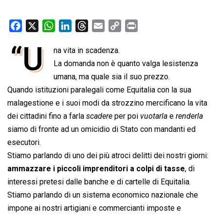
F
X
W
L
T
E
C
P
a
h
i
h
m
o
r
“U
na vita in scadenza.
c
a
n
r
a
p
i
e
La domanda non è quanto valga lesistenza
t
k
e
i
y
n
b
s
e
a
l
L
t
umana, ma quale sia il suo prezzo.
o
A
d
d
i
Quando istituzioni paralegali come Equitalia con la sua
o
p
I
s
n
malagestione e i suoi modi da strozzino mercificano la vita
k
p
n
k
dei cittadini fino a farla 
scadere
 per poi 
vuotarla
 e 
renderla
siamo di fronte ad un omicidio di Stato con mandanti ed
esecutori.
Stiamo parlando di uno dei più atroci delitti dei nostri giorni:
ammazzare i piccoli imprenditori a colpi di tasse
, di
interessi pretesi dalle banche e di cartelle di Equitalia.
Stiamo parlando di un sistema economico nazionale che
impone ai nostri artigiani e commercianti imposte e