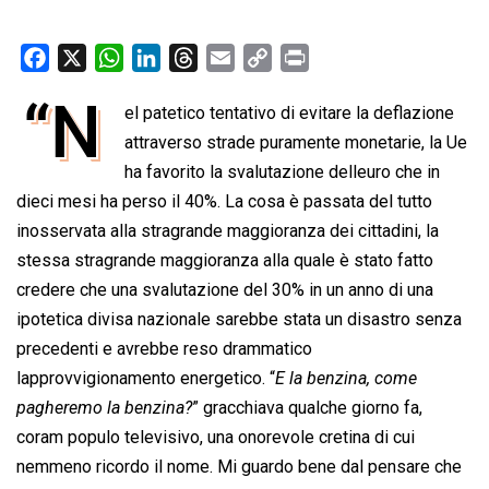
F
X
W
L
T
E
C
P
a
h
i
h
m
o
r
“N
el patetico tentativo di evitare la deflazione
c
a
n
r
a
p
i
e
t
attraverso strade puramente monetarie, la Ue
k
e
i
y
n
b
s
e
a
l
L
t
ha favorito la svalutazione delleuro che in
o
A
d
d
i
dieci mesi ha perso il 40%. La cosa è passata del tutto
o
p
I
s
n
inosservata alla stragrande maggioranza dei cittadini, la
k
p
n
k
stessa stragrande maggioranza alla quale è stato fatto
credere che una svalutazione del 30% in un anno di una
ipotetica divisa nazionale sarebbe stata un disastro senza
precedenti e avrebbe reso drammatico
lapprovvigionamento energetico. “
E la benzina, come
pagheremo la benzina?
” gracchiava qualche giorno fa,
coram populo televisivo, una onorevole cretina di cui
nemmeno ricordo il nome. Mi guardo bene dal pensare che