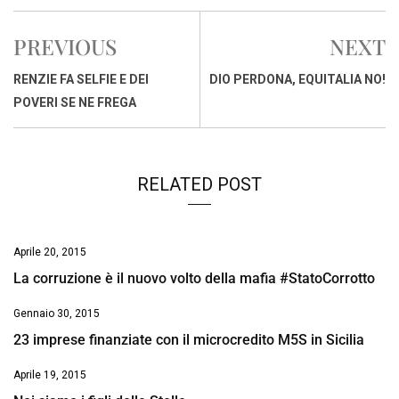
c
a
n
r
a
p
i
e
t
k
e
i
y
n
PREVIOUS
NEXT
b
s
e
a
l
L
t
o
A
d
d
i
RENZIE FA SELFIE E DEI
DIO PERDONA, EQUITALIA NO!
o
p
I
s
n
POVERI SE NE FREGA
k
p
n
k
RELATED POST
Aprile 20, 2015
La corruzione è il nuovo volto della mafia #StatoCorrotto
Gennaio 30, 2015
23 imprese finanziate con il microcredito M5S in Sicilia
Aprile 19, 2015