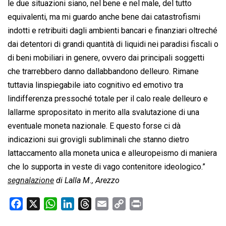
le due situazioni siano, nel bene e nel male, del tutto
equivalenti, ma mi guardo anche bene dai catastrofismi
indotti e retribuiti dagli ambienti bancari e finanziari oltreché
dai detentori di grandi quantità di liquidi nei paradisi fiscali o
di beni mobiliari in genere, ovvero dai principali soggetti
che trarrebbero danno dallabbandono delleuro. Rimane
tuttavia linspiegabile iato cognitivo ed emotivo tra
lindifferenza pressoché totale per il calo reale delleuro e
lallarme spropositato in merito alla svalutazione di una
eventuale moneta nazionale. E questo forse ci dà
indicazioni sui grovigli subliminali che stanno dietro
lattaccamento alla moneta unica e alleuropeismo di maniera
che lo supporta in veste di vago contenitore ideologico.”
segnalazione
di Lalla M., Arezzo
F
X
W
L
T
E
C
P
a
h
i
h
m
o
r