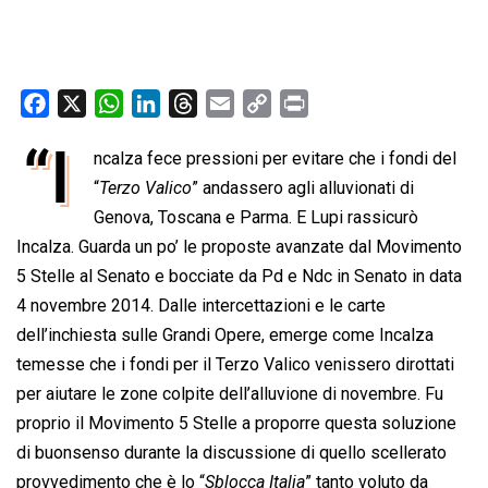
F
X
W
L
T
E
C
P
a
h
i
h
m
o
r
“I
ncalza fece pressioni per evitare che i fondi del
c
a
n
r
a
p
i
e
“
Terzo Valico
t
k
” andassero agli alluvionati di
e
i
y
n
b
s
e
a
l
L
t
Genova, Toscana e Parma. E Lupi rassicurò
o
A
d
d
i
Incalza. Guarda un po’ le proposte avanzate dal Movimento
o
p
I
s
n
5 Stelle al Senato e bocciate da Pd e Ndc in Senato in data
k
p
n
k
4 novembre 2014. Dalle intercettazioni e le carte
dell’inchiesta sulle Grandi Opere, emerge come Incalza
temesse che i fondi per il Terzo Valico venissero dirottati
per aiutare le zone colpite dell’alluvione di novembre. Fu
proprio il Movimento 5 Stelle a proporre questa soluzione
di buonsenso durante la discussione di quello scellerato
provvedimento che è lo “
Sblocca Italia
” tanto voluto da