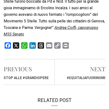
Stelle furono bocciate da Pd e Ncd. Il tutto per la grande
gioia immaginiamo di Ercolino Incalza. I suoi amici al
governo avevano di nuovo fermato i “
rompicoglioni
” del
Movimento 5 Stelle. Tutto sulla pelle dei cittadini di Genova,
Toscana e Parma. Vergogna!”
Andrea Cioffi, capogruppo
M5S Senato
F
X
W
L
T
E
C
P
a
h
i
h
m
o
r
c
a
n
r
a
p
i
e
t
k
e
i
y
n
PREVIOUS
NEXT
b
s
e
a
l
L
t
o
A
d
d
i
STOP ALLE #GRANDIOPERE
#EQUITALIAFUORINOMI
o
p
I
s
n
k
p
n
k
RELATED POST