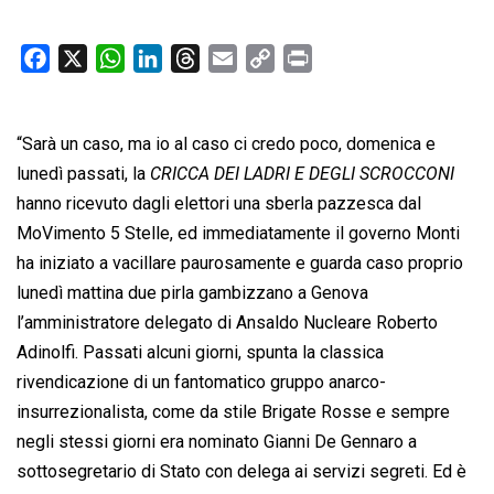
F
X
W
L
T
E
C
P
a
h
i
h
m
o
r
c
a
n
r
a
p
i
“Sarà un caso, ma io al caso ci credo poco, domenica e
e
t
k
e
i
y
n
b
s
e
a
l
L
t
lunedì passati, la 
CRICCA DEI LADRI E DEGLI SCROCCONI
o
A
d
d
i
hanno ricevuto dagli elettori una sberla pazzesca dal
o
p
I
s
n
MoVimento 5 Stelle, ed immediatamente il governo Monti
k
p
n
k
ha iniziato a vacillare paurosamente e guarda caso proprio
lunedì mattina due pirla gambizzano a Genova
l’amministratore delegato di Ansaldo Nucleare Roberto
Adinolfi. Passati alcuni giorni, spunta la classica
rivendicazione di un fantomatico gruppo anarco-
insurrezionalista, come da stile Brigate Rosse e sempre
negli stessi giorni era nominato Gianni De Gennaro a
sottosegretario di Stato con delega ai servizi segreti. Ed è