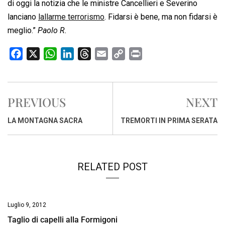
di oggi la notizia che le ministre Cancellieri e Severino
lanciano
lallarme terrorismo
. Fidarsi è bene, ma non fidarsi è
meglio.”
Paolo R.
F
X
W
L
T
E
C
P
a
h
i
h
m
o
r
c
a
n
r
a
p
i
e
t
k
e
i
y
n
PREVIOUS
NEXT
b
s
e
a
l
L
t
o
A
d
d
i
LA MONTAGNA SACRA
TREMORTI IN PRIMA SERATA
o
p
I
s
n
k
p
n
k
RELATED POST
Luglio 9, 2012
Taglio di capelli alla Formigoni