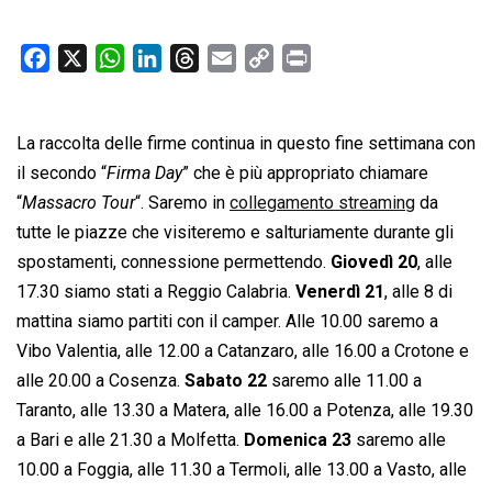
F
X
W
L
T
E
C
P
a
h
i
h
m
o
r
c
a
n
r
a
p
i
La raccolta delle firme continua in questo fine settimana con
e
t
k
e
i
y
n
b
s
e
a
l
L
t
il secondo “
Firma Day
” che è più appropriato chiamare
o
A
d
d
i
“
Massacro Tour
“. Saremo in
collegamento streaming
da
o
p
I
s
n
tutte le piazze che visiteremo e salturiamente durante gli
k
p
n
k
spostamenti, connessione permettendo.
Giovedì 20
, alle
17.30 siamo stati a Reggio Calabria.
Venerdì 21
, alle 8 di
mattina siamo partiti con il camper. Alle 10.00 saremo a
Vibo Valentia, alle 12.00 a Catanzaro, alle 16.00 a Crotone e
alle 20.00 a Cosenza.
Sabato 22
saremo alle 11.00 a
Taranto, alle 13.30 a Matera, alle 16.00 a Potenza, alle 19.30
a Bari e alle 21.30 a Molfetta.
Domenica 23
saremo alle
10.00 a Foggia, alle 11.30 a Termoli, alle 13.00 a Vasto, alle