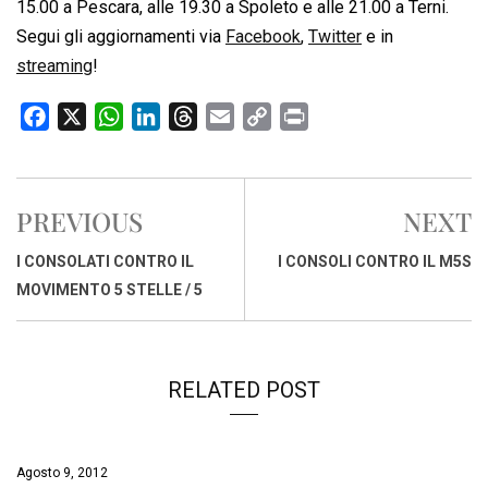
15.00 a Pescara, alle 19.30 a Spoleto e alle 21.00 a Terni.
Segui gli aggiornamenti via
Facebook
,
Twitter
e in
streaming
!
F
X
W
L
T
E
C
P
a
h
i
h
m
o
r
c
a
n
r
a
p
i
e
t
k
e
i
y
n
PREVIOUS
NEXT
b
s
e
a
l
L
t
o
A
d
d
i
I CONSOLATI CONTRO IL
I CONSOLI CONTRO IL M5S
o
p
I
s
n
MOVIMENTO 5 STELLE / 5
k
p
n
k
RELATED POST
Agosto 9, 2012