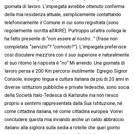
giornata di lavoro. L’impiegata avrebbe ottenuto conferma
della mia residenza attuale, semplicemente contattando
telefonicamente il Comune in cui sono registrata (sono
regolarmente iscritta all’AIRE). Purtroppo un’altra collega le
ha fatto presente di “
non essere al nostro…
” (frase non
completata: “
servizio
“? “
comodo
?”). L’impiegata preferisce
così discutere mezz’ora con il suo superiore e naturalmente
al suo ritorno la risposta è “
no
“.Mi arrendo. Una giornata di
lavoro persa e 200 Km percorsi inutilmente. Egregio Signor
Console, insegno lingua e cultura italiana da più di 20 anni in
diverse istituzioni pubbliche e private tedesche, sono socia
della Società Italo-Tedesca di Karlsruhe ma non riesco
proprio a sentirmi rappresentata dalla Sua Istituzione, né
come cittadina italiana, né come cittadina europea. Vorrei
concludere questa mia inviando anche un caldo abbraccio
italiano alla signora sulla sedia a rotelle che quel giorno