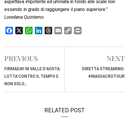
aspettava impotente ed umiliata in fondo alle scale non
essendo in grado di raggiungere il piano superiore.”
Loredana Quinterno
F
X
W
L
T
E
C
P
a
h
i
h
m
o
r
c
a
n
r
a
p
i
e
t
k
e
i
y
n
PREVIOUS
NEXT
b
s
e
a
l
L
t
o
A
d
d
i
FIRMADAY IN VALLE D’AOSTA:
DIRETTA STREAMING:
o
p
I
s
n
LOTTA CONTRO IL TEMPO E
#MASSACROTOUR
k
p
n
k
NON SOLO…
RELATED POST