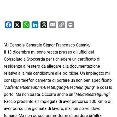
F
X
W
L
T
E
C
P
a
h
i
h
m
o
r
c
a
n
r
a
p
i
“Al Console Generale Signor
e
t
k
e
Francesco Catania
i
y
n
,
b
s
e
a
l
L
t
il 13 dicembre mi sono recata presso gli uffici del
o
A
d
d
i
Consolato a Stoccarda per richiedere un certificato di
o
p
I
s
n
residenza all’estero da allegare alla documentazione
k
p
n
k
relativa alla mia candidatura alle politiche. Un impiegato mi
consiglia telefonicamente di portare un non ben specificato
“
Aufenthaltserlaubnis-Bestätigung-Bescheinigung
” e così lo
porto. Ma non basta. Occorre anche un “
Meldebestätigung
“.
Faccio presente all’impiegata di aver percorso 100 Km e di
aver perso una giornata di lavoro, ma non serve: devo
tornare. Ma non posso permettermi di perdere un’altra