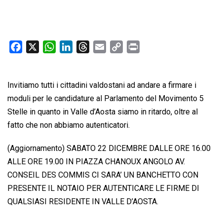
F
X
W
L
T
E
C
P
a
h
i
h
m
o
r
c
a
n
r
a
p
i
Invitiamo tutti i cittadini valdostani ad andare a firmare i
e
t
k
e
i
y
n
b
s
e
a
l
L
t
moduli per le candidature al Parlamento del Movimento 5
o
A
d
d
i
Stelle in quanto in Valle d’Aosta siamo in ritardo, oltre al
o
p
I
s
n
fatto che non abbiamo autenticatori.
k
p
n
k
(Aggiornamento) SABATO 22 DICEMBRE DALLE ORE 16.00
ALLE ORE 19.00 IN PIAZZA CHANOUX ANGOLO AV.
CONSEIL DES COMMIS CI SARA’ UN BANCHETTO CON
PRESENTE IL NOTAIO PER AUTENTICARE LE FIRME DI
QUALSIASI RESIDENTE IN VALLE D’AOSTA.