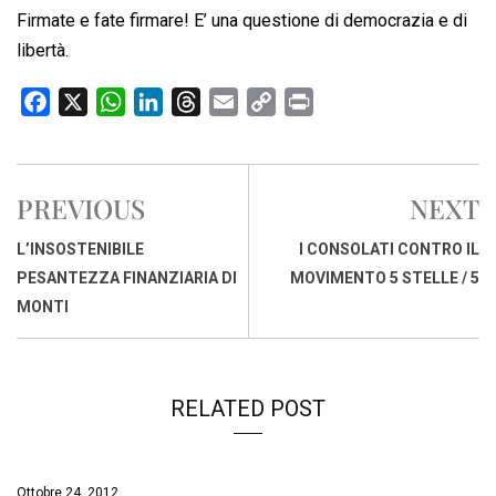
Firmate e fate firmare! E’ una questione di democrazia e di
libertà.
F
X
W
L
T
E
C
P
a
h
i
h
m
o
r
c
a
n
r
a
p
i
e
t
k
e
i
y
n
PREVIOUS
NEXT
b
s
e
a
l
L
t
o
A
d
d
i
L’INSOSTENIBILE
I CONSOLATI CONTRO IL
o
p
I
s
n
PESANTEZZA FINANZIARIA DI
MOVIMENTO 5 STELLE / 5
k
p
n
k
MONTI
RELATED POST
Ottobre 24, 2012