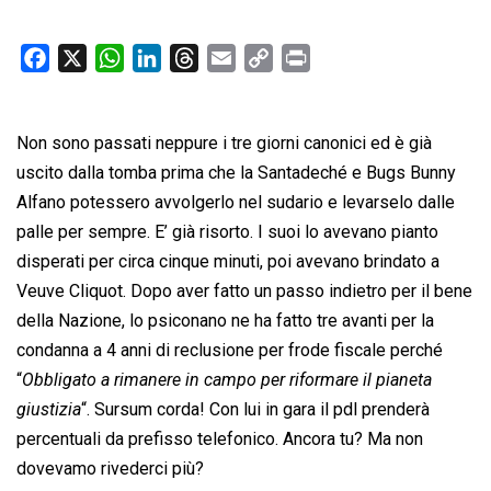
F
X
W
L
T
E
C
P
a
h
i
h
m
o
r
c
a
n
r
a
p
i
Non sono passati neppure i tre giorni canonici ed è già
e
t
k
e
i
y
n
b
s
e
a
l
L
t
uscito dalla tomba prima che la Santadeché e Bugs Bunny
o
A
d
d
i
Alfano potessero avvolgerlo nel sudario e levarselo dalle
o
p
I
s
n
palle per sempre. E’ già risorto. I suoi lo avevano pianto
k
p
n
k
disperati per circa cinque minuti, poi avevano brindato a
Veuve Cliquot. Dopo aver fatto un passo indietro per il bene
della Nazione, lo psiconano ne ha fatto tre avanti per la
condanna a 4 anni di reclusione per frode fiscale perché
“
Obbligato a rimanere in campo per riformare il pianeta
giustizia
“. Sursum corda! Con lui in gara il pdl prenderà
percentuali da prefisso telefonico. Ancora tu? Ma non
dovevamo rivederci più?