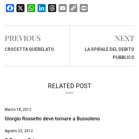
F
X
W
L
T
E
C
P
a
h
i
h
m
o
r
c
a
n
r
a
p
i
e
t
k
e
i
y
n
PREVIOUS
NEXT
b
s
e
a
l
L
t
o
A
d
d
i
CROCETTA QUERELATO
LA SPIRALE DEL DEBITO
o
p
I
s
n
PUBBLICO
k
p
n
k
RELATED POST
Marzo 18, 2012
Giorgio Rossetto deve tornare a Bussoleno
Agosto 23, 2012