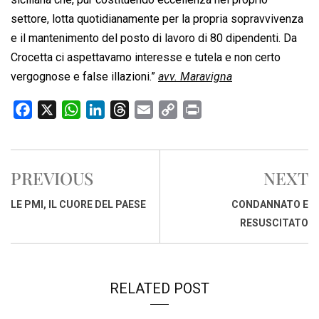
settore, lotta quotidianamente per la propria sopravvivenza
e il mantenimento del posto di lavoro di 80 dipendenti. Da
Crocetta ci aspettavamo interesse e tutela e non certo
vergognose e false illazioni.”
avv. Maravigna
F
X
W
L
T
E
C
P
a
h
i
h
m
o
r
c
a
n
r
a
p
i
e
t
k
e
i
y
n
PREVIOUS
NEXT
b
s
e
a
l
L
t
o
A
d
d
i
LE PMI, IL CUORE DEL PAESE
CONDANNATO E
o
p
I
s
n
RESUSCITATO
k
p
n
k
RELATED POST