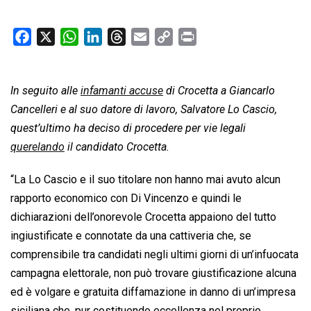
F
X
W
L
T
E
C
P
a
h
i
h
m
o
r
c
a
n
r
a
p
i
In seguito alle
e
t
infamanti accuse
k
e
i
di Crocetta a Giancarlo
y
n
b
s
e
a
l
L
t
Cancelleri e al suo datore di lavoro, Salvatore Lo Cascio,
o
A
d
d
i
quest’ultimo ha deciso di procedere per vie legali
o
p
I
s
n
querelando
il candidato Crocetta.
k
p
n
k
“La Lo Cascio e il suo titolare non hanno mai avuto alcun
rapporto economico con Di Vincenzo e quindi le
dichiarazioni dell’onorevole Crocetta appaiono del tutto
ingiustificate e connotate da una cattiveria che, se
comprensibile tra candidati negli ultimi giorni di un’infuocata
campagna elettorale, non può trovare giustificazione alcuna
ed è volgare e gratuita diffamazione in danno di un’impresa
siciliana che, pur costituendo eccellenza nel proprio