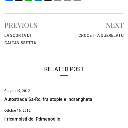
a
h
i
h
m
o
r
c
a
n
r
a
p
i
e
t
k
e
i
y
n
PREVIOUS
NEXT
b
s
e
a
l
L
t
o
A
d
d
i
LA SCORTA DI
CROCETTA QUERELATO
o
p
I
s
n
CALTANISSETTA
k
p
n
k
RELATED POST
Giugno 19, 2012
Autostrada Sa-Rc, fra utopie e ‘ndrangheta
Ottobre 16, 2012
I ricambisti del Pdmenoelle