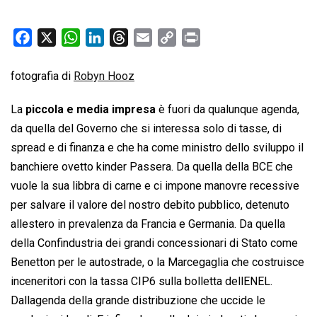
F
X
W
L
T
E
C
P
a
h
i
h
m
o
r
c
a
n
r
a
p
i
fotografia di
Robyn Hooz
e
t
k
e
i
y
n
La
piccola e media impresa
è fuori da qualunque agenda,
b
s
e
a
l
L
t
da quella del Governo che si interessa solo di tasse, di
o
A
d
d
i
spread e di finanza e che ha come ministro dello sviluppo il
o
p
I
s
n
k
p
n
k
banchiere ovetto kinder Passera. Da quella della BCE che
vuole la sua libbra di carne e ci impone manovre recessive
per salvare il valore del nostro debito pubblico, detenuto
allestero in prevalenza da Francia e Germania. Da quella
della Confindustria dei grandi concessionari di Stato come
Benetton per le autostrade, o la Marcegaglia che costruisce
inceneritori con la tassa CIP6 sulla bolletta dellENEL.
Dallagenda della grande distribuzione che uccide le