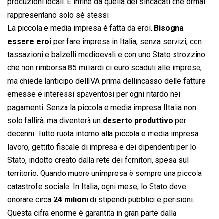
produzioni locali. E infine da quella dei sindacati che ormai
rappresentano solo sé stessi.
La piccola e media impresa è fatta da eroi.
Bisogna
essere eroi
per fare impresa in Italia, senza servizi, con
tassazioni e balzelli medioevali e con uno Stato strozzino
che non rimborsa 85 miliardi di euro scaduti alle imprese,
ma chiede lanticipo dellIVA prima dellincasso delle fatture
emesse e interessi spaventosi per ogni ritardo nei
pagamenti. Senza la piccola e media impresa lItalia non
solo fallirà, ma diventerà un
deserto produttivo
per
decenni. Tutto ruota intorno alla piccola e media impresa:
lavoro, gettito fiscale di impresa e dei dipendenti per lo
Stato, indotto creato dalla rete dei fornitori, spesa sul
territorio. Quando muore unimpresa è sempre una piccola
catastrofe sociale. In Italia, ogni mese, lo Stato deve
onorare circa
24 milioni
di stipendi pubblici e pensioni.
Questa cifra enorme è garantita in gran parte dalla