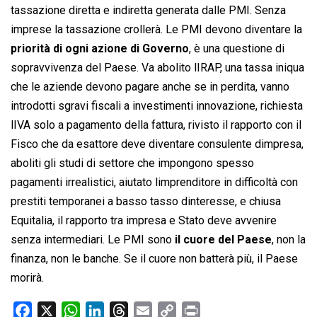
tassazione diretta e indiretta generata dalle PMI. Senza
imprese la tassazione crollerà. Le PMI devono diventare la
priorità di ogni azione di Governo
, è una questione di
sopravvivenza del Paese. Va abolito lIRAP, una tassa iniqua
che le aziende devono pagare anche se in perdita, vanno
introdotti sgravi fiscali a investimenti innovazione, richiesta
lIVA solo a pagamento della fattura, rivisto il rapporto con il
Fisco che da esattore deve diventare consulente dimpresa,
aboliti gli studi di settore che impongono spesso
pagamenti irrealistici, aiutato limprenditore in difficoltà con
prestiti temporanei a basso tasso dinteresse, e chiusa
Equitalia, il rapporto tra impresa e Stato deve avvenire
senza intermediari. Le PMI sono
il cuore del Paese
, non la
finanza, non le banche. Se il cuore non batterà più, il Paese
morirà.
F
X
W
L
T
E
C
P