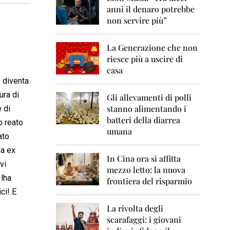
0
anni il denaro potrebbe
6
non servire più”
2
0
La Generazione che non
0
7
riesce più a uscire di
casa
2
e diventa
0
ura di
0
Gli allevamenti di polli
8
stanno alimentando i
 di
batteri della diarrea
o reato
2
umana
0
ato
0
la ex
9
In Cina ora si affitta
vi
mezzo letto: la nuova
2
lha
frontiera del risparmio
0
ci! E
1
0
La rivolta degli
scarafaggi: i giovani
2