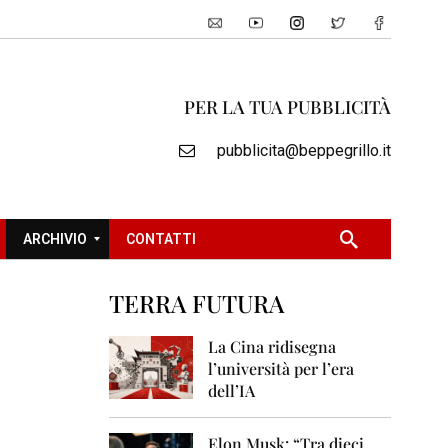
PER LA TUA PUBBLICITÀ
pubblicita@beppegrillo.it
ARCHIVIO
CONTATTI
TERRA FUTURA
2
0
La Cina ridisegna
0
l’università per l’era
5
dell’IA
2
0
Elon Musk: “Tra dieci