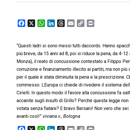
F
X
W
L
T
E
C
P
a
h
i
h
m
o
r
c
a
n
r
a
p
i
“Questi ladri si sono messi tutti daccordo. Hanno spacche
e
t
k
e
i
y
n
b
s
e
a
l
L
t
più breve, da 15 anni ad 8, poi si riduce la pena, da 4-12 
o
A
d
d
i
Monza), il reato di concussione contestato a Filippo Pen
o
p
I
s
n
corruzione e finanziamento illecito ai partiti, ma non pi
k
p
n
k
per il quale è stata diminuita la pena e la prescrizione.
commesso. LEuropa ci chiede di rivedere il sistema del
Cirielli. In questo modo il favore alla concussione fa sal
accanite sugli insulti di Grillo? Perché questa legge non è
votata senza fiatare? E bravo Bersani! Non vero che sei ‘
avanti così!”
viviana v., Bologna
F
X
W
L
T
E
C
P