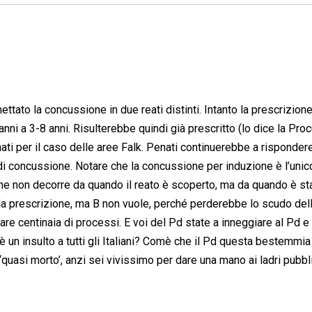
ttato la concussione in due reati distinti. Intanto la prescrizion
anni a 3-8 anni. Risulterebbe quindi già prescritto (lo dice la Proc
ati per il caso delle aree Falk. Penati continuerebbe a rispondere
ù di concussione. Notare che la concussione per induzione è l’unic
 Che non decorre da quando il reato è scoperto, ma da quando è st
la prescrizione, ma B non vuole, perché perderebbe lo scudo del
tare centinaia di processi. E voi del Pd state a inneggiare al Pd e 
 un insulto a tutti gli Italiani? Comè che il Pd questa bestemmia 
quasi morto’, anzi sei vivissimo per dare una mano ai ladri pubbli