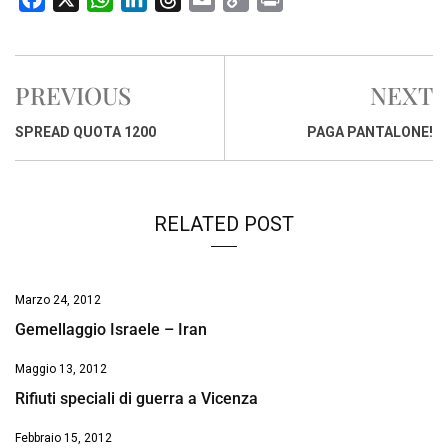
a
h
i
h
m
o
r
c
a
n
r
a
p
i
e
t
k
e
i
y
n
PREVIOUS
NEXT
b
s
e
a
l
L
t
o
A
d
d
i
SPREAD QUOTA 1200
PAGA PANTALONE!
o
p
I
s
n
k
p
n
k
RELATED POST
Marzo 24, 2012
Gemellaggio Israele – Iran
Maggio 13, 2012
Rifiuti speciali di guerra a Vicenza
Febbraio 15, 2012