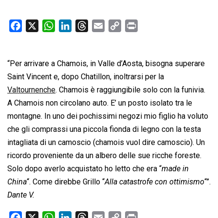
F
X
W
L
T
E
C
P
a
h
i
h
m
o
r
c
a
n
r
a
p
i
“Per arrivare a Chamois, in Valle d’Aosta, bisogna superare
e
t
k
e
i
y
n
b
s
e
a
l
L
t
Saint Vincent e, dopo Chatillon, inoltrarsi per la
o
A
d
d
i
Valtournenche
. Chamois è raggiungibile solo con la funivia.
o
p
I
s
n
A Chamois non circolano auto. E’ un posto isolato tra le
k
p
n
k
montagne. In uno dei pochissimi negozi mio figlio ha voluto
che gli comprassi una piccola fionda di legno con la testa
intagliata di un camoscio (chamois vuol dire camoscio). Un
ricordo proveniente da un albero delle sue ricche foreste.
Solo dopo averlo acquistato ho letto che era “
made in
China
“. Come direbbe Grillo “
Alla catastrofe con ottimismo
“”.
Dante V.
F
X
W
L
T
E
C
P