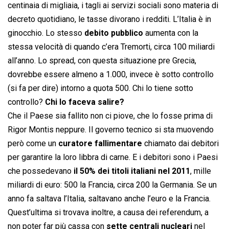
centinaia di migliaia, i tagli ai servizi sociali sono materia di
decreto quotidiano, le tasse divorano i redditi. L’Italia è in
ginocchio. Lo stesso
debito pubblico
aumenta con la
stessa velocità di quando c’era Tremorti, circa 100 miliardi
all’anno. Lo spread, con questa situazione pre Grecia,
dovrebbe essere almeno a 1.000, invece è sotto controllo
(si fa per dire) intorno a quota 500. Chi lo tiene sotto
controllo?
Chi lo faceva salire?
Che il Paese sia fallito non ci piove, che lo fosse prima di
Rigor Montis neppure. Il governo tecnico si sta muovendo
però come un
curatore fallimentare
chiamato dai debitori
per garantire la loro libbra di carne. E i debitori sono i Paesi
che possedevano
il 50% dei titoli italiani nel 2011
, mille
miliardi di euro: 500 la Francia, circa 200 la Germania. Se un
anno fa saltava l’Italia, saltavano anche l’euro e la Francia.
Quest’ultima si trovava inoltre, a causa dei referendum, a
non poter far più cassa con
sette centrali nucleari
nel