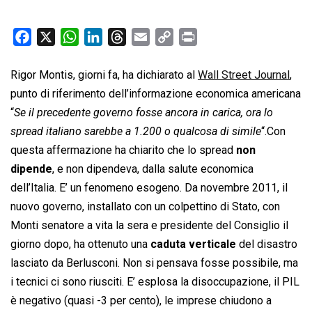
F
X
W
L
T
E
C
P
a
h
i
h
m
o
r
c
a
n
r
a
p
i
Rigor Montis, giorni fa, ha dichiarato al
Wall Street Journal
,
e
t
k
e
i
y
n
punto di riferimento dell’informazione economica americana
b
s
e
a
l
L
t
“
Se il precedente governo fosse ancora in carica, ora lo
o
A
d
d
i
spread italiano sarebbe a 1.200 o qualcosa di simile
“.Con
o
p
I
s
n
questa affermazione ha chiarito che lo spread
non
k
p
n
k
dipende
, e non dipendeva, dalla salute economica
dell’Italia. E’ un fenomeno esogeno. Da novembre 2011, il
nuovo governo, installato con un colpettino di Stato, con
Monti senatore a vita la sera e presidente del Consiglio il
giorno dopo, ha ottenuto una
caduta verticale
del disastro
lasciato da Berlusconi. Non si pensava fosse possibile, ma
i tecnici ci sono riusciti. E’ esplosa la disoccupazione, il PIL
è negativo (quasi -3 per cento), le imprese chiudono a