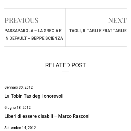
c
a
n
r
a
p
i
e
t
k
e
i
y
n
PREVIOUS
NEXT
b
s
e
a
l
L
t
o
A
d
d
i
PASSAPAROLA – LA GRECIA E’
TAGLI, RITAGLI E FRATTAGLIE
o
p
I
s
n
IN DEFAULT – BEPPE SCIENZA
k
p
n
k
RELATED POST
Gennaio 30, 2012
La Tobin Tax degli onorevoli
Giugno 18, 2012
Liberi di essere disabili – Marco Rasconi
Settembre 14, 2012