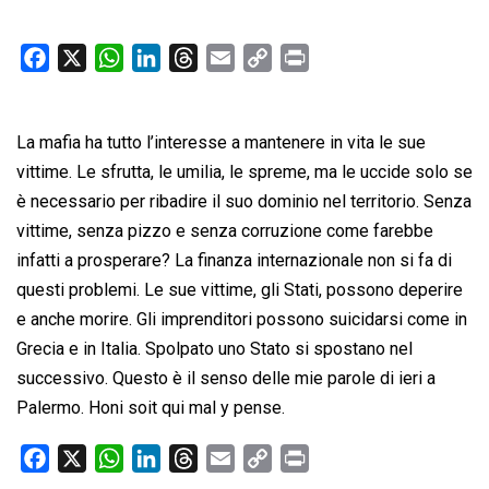
F
X
W
L
T
E
C
P
a
h
i
h
m
o
r
c
a
n
r
a
p
i
La mafia ha tutto l’interesse a mantenere in vita le sue
e
t
k
e
i
y
n
b
s
e
a
l
L
t
vittime. Le sfrutta, le umilia, le spreme, ma le uccide solo se
o
A
d
d
i
è necessario per ribadire il suo dominio nel territorio. Senza
o
p
I
s
n
vittime, senza pizzo e senza corruzione come farebbe
k
p
n
k
infatti a prosperare? La finanza internazionale non si fa di
questi problemi. Le sue vittime, gli Stati, possono deperire
e anche morire. Gli imprenditori possono suicidarsi come in
Grecia e in Italia. Spolpato uno Stato si spostano nel
successivo. Questo è il senso delle mie parole di ieri a
Palermo. Honi soit qui mal y pense.
F
X
W
L
T
E
C
P
a
h
i
h
m
o
r