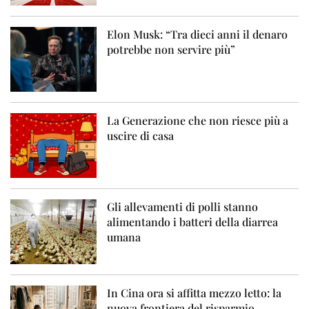
Elon Musk: “Tra dieci anni il denaro
potrebbe non servire più”
La Generazione che non riesce più a
uscire di casa
Gli allevamenti di polli stanno
alimentando i batteri della diarrea
umana
In Cina ora si affitta mezzo letto: la
nuova frontiera del risparmio