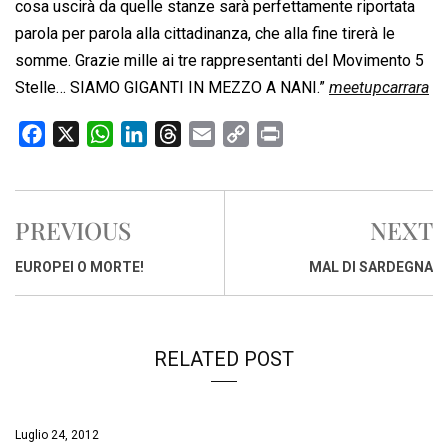
cosa uscirà da quelle stanze sarà perfettamente riportata
parola per parola alla cittadinanza, che alla fine tirerà le
somme. Grazie mille ai tre rappresentanti del Movimento 5
Stelle… SIAMO GIGANTI IN MEZZO A NANI.”
meetupcarrara
F
X
W
L
T
E
C
P
a
h
i
h
m
o
r
c
a
n
r
a
p
i
e
t
k
e
i
y
n
PREVIOUS
NEXT
b
s
e
a
l
L
t
o
A
d
d
i
EUROPEI O MORTE!
MAL DI SARDEGNA
o
p
I
s
n
k
p
n
k
RELATED POST
Luglio 24, 2012