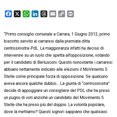
F
X
W
L
T
E
C
P
a
h
i
h
m
o
r
c
a
n
r
a
p
i
“Primo consiglio comunale a Carrara, 1 Giugno 2012, primo
e
t
k
e
i
y
n
b
s
e
a
l
L
t
biscotto servito ai carraresi dalla premiata ditta
o
A
d
d
i
centrosinistra-PdL. La maggioranza infatti ha deciso di
o
p
I
s
n
intervenire su un ruolo che spetta all’opposizione, votando
k
p
n
k
per il candidato di Berlusconi. Questo nonostante i carraresi
abbiano nettamente indicato alle elezioni il MoVimento 5
Stelle come principale forza di opposizione. Se qualcuno
aveva ancora qualche dubbio… La giunta di “
centrosinistra
”
decide di appoggiare un consigliere del PDL che ha preso
un pugno di voti anzichè un candidato del Movimento 5
Stelle che ha preso più del doppio. La volontà popolare,
dove la mettiamo? Questi signori sappiano che qualsiasi