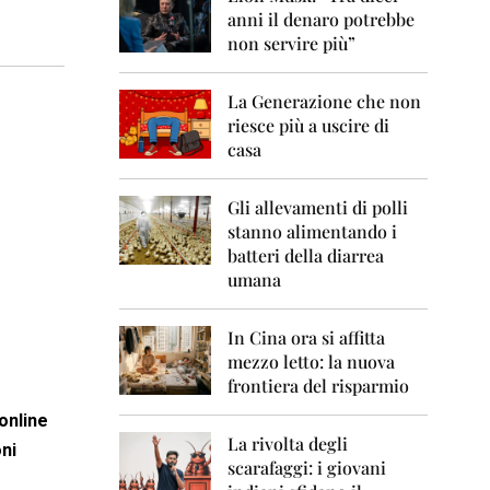
0
anni il denaro potrebbe
6
non servire più”
2
0
La Generazione che non
0
7
riesce più a uscire di
casa
2
0
0
Gli allevamenti di polli
8
stanno alimentando i
batteri della diarrea
2
umana
0
0
9
In Cina ora si affitta
mezzo letto: la nuova
2
frontiera del risparmio
0
1
online
0
La rivolta degli
oni
scarafaggi: i giovani
2