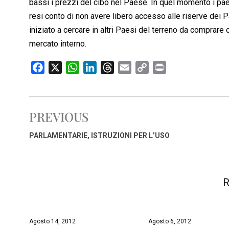
bassi i prezzi del cibo nel Paese. In quel momento i pae
resi conto di non avere libero accesso alle riserve dei 
iniziato a cercare in altri Paesi del terreno da comprare o
mercato interno.
F
X
W
L
T
E
C
P
a
h
i
h
m
o
r
c
a
n
r
a
p
i
e
t
k
e
i
y
n
PREVIOUS
b
s
e
a
l
L
t
o
A
d
d
i
PARLAMENTARIE, ISTRUZIONI PER L’USO
o
p
I
s
n
k
p
n
k
R
Agosto 14, 2012
Agosto 6, 2012