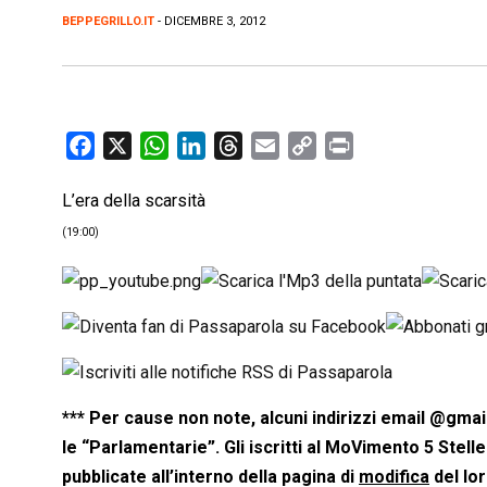
BEPPEGRILLO.IT
- DICEMBRE 3, 2012
F
X
W
L
T
E
C
P
a
h
i
h
m
o
r
L’era della scarsità
c
a
n
r
a
p
i
e
t
k
e
i
y
n
(19:00)
b
s
e
a
l
L
t
o
A
d
d
i
o
p
I
s
n
k
p
n
k
*** Per cause non note, alcuni indirizzi email @gma
le “Parlamentarie”. Gli iscritti al MoVimento 5 Stelle 
pubblicate all’interno della pagina di
modifica
del lor