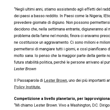
“Negli ultimi anni, stiamo assistendo agli effetti del r
dei paesi a basso reddito. In Paesi come la Nigeria, lEt
prevedere giornate di digiuno. Non possono permettersi 
decidono che, nella settimana entrante, digiuneranno al
problema della fame nel mondo; finora ci eravamo preoc
ne costituisce un aggravamento. Ci sono milioni e milioni
permettersi di mangiare tutti i giorni, e così pianificano 
molto sana. Io penso che la maggior parte della gente n
futura stabilità politica, perché le persone arrivano al pu
Lester Brown
Il Passaparola di
Lester Brown
, uno dei più importanti 
Policy Institute
,
Competizione a livello planetario, per lapprovigion
“Mi chiamo Lester Brown. Vivo a Washington, D.C. Dirigo l