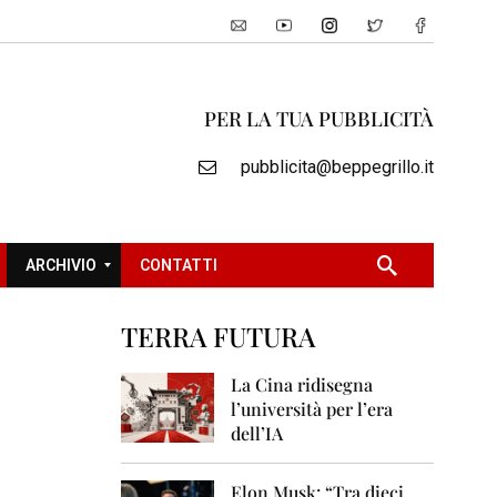
PER LA TUA PUBBLICITÀ
pubblicita@beppegrillo.it
ARCHIVIO
CONTATTI
TERRA FUTURA
2
0
La Cina ridisegna
0
l’università per l’era
5
dell’IA
2
0
Elon Musk: “Tra dieci