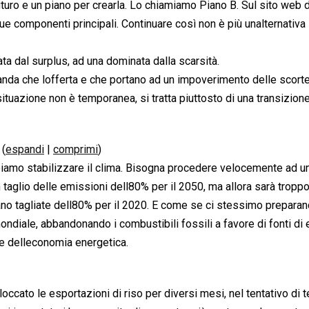
turo e un piano per crearla. Lo chiamiamo Piano B. Sul sito web d
 sue componenti principali. Continuare così non è più unalternativa
ta dal surplus, ad una dominata dalla scarsità.
anda che lofferta e che portano ad un impoverimento delle scort
ituazione non è temporanea, si tratta piuttosto di una transizione
0
(
espandi
|
comprimi
)
iamo stabilizzare il clima. Bisogna procedere velocemente ad un
n taglio delle emissioni dell80% per il 2050, ma allora sarà troppo 
ano tagliate dell80% per il 2020. E come se ci stessimo prepara
ondiale, abbandonando i combustibili fossili a favore di fonti di 
le delleconomia energetica.
bloccato le esportazioni di riso per diversi mesi, nel tentativo di 