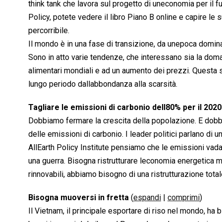
think tank che lavora sul progetto di uneconomia per il fu
Policy, potete vedere il libro Piano B online e capire le
percorribile.
Il mondo è in una fase di transizione, da unepoca domina
Sono in atto varie tendenze, che interessano sia la dom
alimentari mondiali e ad un aumento dei prezzi. Questa s
lungo periodo dallabbondanza alla scarsità.
Tagliare le emissioni di carbonio dell80% per il 202
Dobbiamo fermare la crescita della popolazione. E dobb
delle emissioni di carbonio. I leader politici parlano di u
AllEarth Policy Institute pensiamo che le emissioni vad
una guerra. Bisogna ristrutturare leconomia energetica m
rinnovabili, abbiamo bisogno di una ristrutturazione tota
Bisogna muoversi in fretta
(
espandi
|
comprimi
)
Il Vietnam, il principale esportare di riso nel mondo, ha 