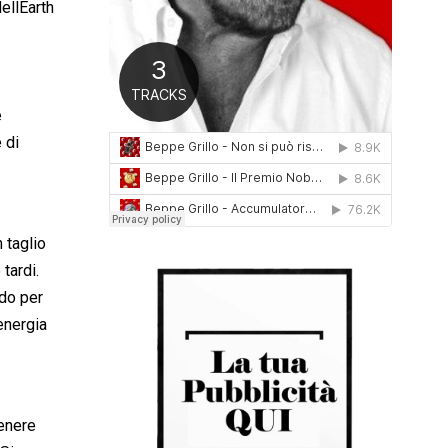
ellEarth
0
1
6
e
 di
 taglio
tardi.
ndo per
energia
tenere