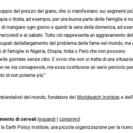
addoppio del prezzo del grano, che si manifestano sui segmenti pi
iopia o lIndia, ad esempio, per una buona parte delle famiglie è n
di mangiare ogni giorno e quindi la sera della domenica, ad ese
 mercoledì e al sabato. Tutto ciò rappresenta un aggravamento del
cupati dellallargamento del problema della fame nel mondo, ma
 di famiglie in Nigeria, Etiopia, India o Perù che non possono
delle giornate senza cibo. E ovvio che non si tratta di una situazi
on ne sia consapevole, ma essa costituisce un serio pericolo per
nto di non poterne più.”
ambientalisti del mondo, fondatore del
Worldwatch Institute
e dell
amento di cereali
(
espandi
|
comprimi
)
a Earth Policy Institute, una piccola organizzazione per la ricerc