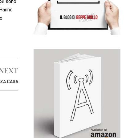
 Si sono
 Hanno
io
NEXT
NZA CASA