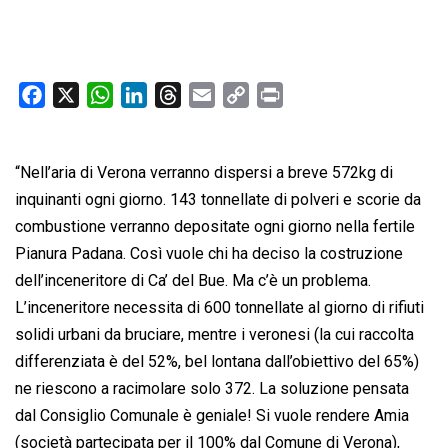
F
X
W
L
T
E
C
P
a
h
i
h
m
o
r
c
a
n
r
a
p
i
“Nell’aria di Verona verranno dispersi a breve 572kg di
e
t
k
e
i
y
n
b
s
e
a
l
L
t
inquinanti ogni giorno. 143 tonnellate di polveri e scorie da
o
A
d
d
i
combustione verranno depositate ogni giorno nella fertile
o
p
I
s
n
Pianura Padana. Così vuole chi ha deciso la costruzione
k
p
n
k
dell’inceneritore di Ca’ del Bue. Ma c’è un problema.
L’inceneritore necessita di 600 tonnellate al giorno di rifiuti
solidi urbani da bruciare, mentre i veronesi (la cui raccolta
differenziata è del 52%, bel lontana dall’obiettivo del 65%)
ne riescono a racimolare solo 372. La soluzione pensata
dal Consiglio Comunale è geniale! Si vuole rendere Amia
(società partecipata per il 100% dal Comune di Verona),