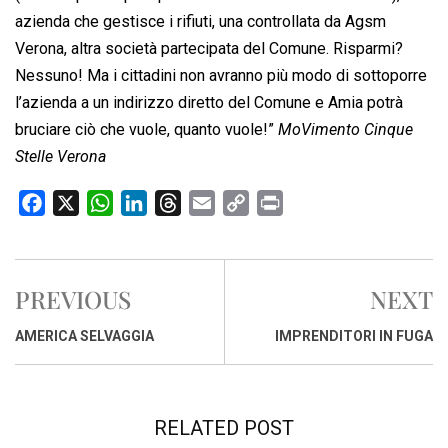
azienda che gestisce i rifiuti, una controllata da Agsm
Verona, altra società partecipata del Comune. Risparmi?
Nessuno! Ma i cittadini non avranno più modo di sottoporre
l’azienda a un indirizzo diretto del Comune e Amia potrà
bruciare ciò che vuole, quanto vuole!”
MoVimento Cinque
Stelle Verona
F
X
W
L
T
E
C
P
a
h
i
h
m
o
r
c
a
n
r
a
p
i
e
t
k
e
i
y
n
PREVIOUS
NEXT
b
s
e
a
l
L
t
o
A
d
d
i
AMERICA SELVAGGIA
IMPRENDITORI IN FUGA
o
p
I
s
n
k
p
n
k
RELATED POST