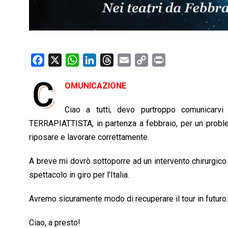
F
X
W
L
T
E
C
P
a
h
i
h
m
o
r
C
OMUNICAZIONE
c
a
n
r
a
p
i
e
t
k
e
i
y
n
Ciao a tutti, devo purtroppo comunicarv
b
s
e
a
l
L
t
TERRAPIATTISTA, in partenza a febbraio, per un proble
o
A
d
d
i
riposare e lavorare correttamente.
o
p
I
s
n
k
p
n
k
A breve mi dovrò sottoporre ad un intervento chirurgico
spettacolo in giro per l’Italia.
Avremo sicuramente modo di recuperare il tour in futuro.
Ciao, a presto!