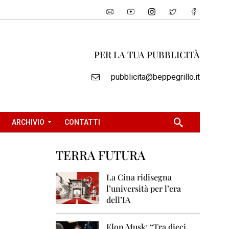
PER LA TUA PUBBLICITÀ
pubblicita@beppegrillo.it
ARCHIVIO
CONTATTI
TERRA FUTURA
2
0
La Cina ridisegna
0
l’università per l’era
5
dell’IA
2
0
Elon Musk: “Tra dieci