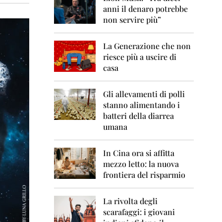
0
anni il denaro potrebbe
6
non servire più”
2
0
La Generazione che non
0
7
riesce più a uscire di
casa
2
0
0
Gli allevamenti di polli
8
stanno alimentando i
batteri della diarrea
2
umana
0
0
9
In Cina ora si affitta
mezzo letto: la nuova
2
frontiera del risparmio
0
1
0
La rivolta degli
scarafaggi: i giovani
2