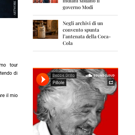
indiani sfidano il
0
1
governo Modi
1
Negli archivi di un
2
0
convento spunta
1
l’antenata della Coca-
2
Cola
2
0
1
imo tour
3
tendo di
2
0
1
4
re il mio
2
0
1
5
2