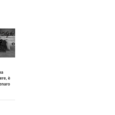
na
ere, è
enaro