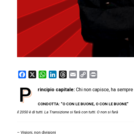
F
X
W
L
T
E
C
P
a
h
i
h
m
o
r
P
rincipio capitale:
Chi non capisce, ha sempre 
c
a
n
r
a
p
i
e
t
k
e
i
y
n
CONDOTTA: “O CON LE BUONE, O CON LE BUONE”
b
s
e
a
l
L
t
il 2050 è di tutti. La Transizione si farà con tutti. O non si farà
o
A
d
d
i
o
p
I
s
n
k
p
n
k
– Visioni, non divisioni