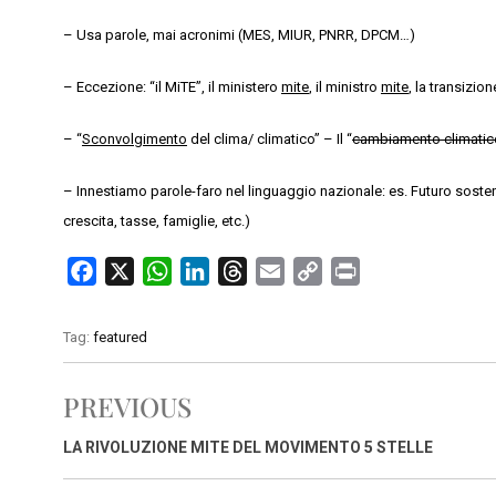
– Usa parole, mai acronimi (MES, MIUR, PNRR, DPCM…)
– Eccezione: “il MiTE”, il ministero
mite
, il ministro
mite
, la transizio
– “
Sconvolgimento
del clima/ climatico” – Il “
cambiamento climatic
– Innestiamo parole-faro nel linguaggio nazionale: es. Futuro sosten
crescita, tasse, famiglie, etc.)
F
X
W
L
T
E
C
P
a
h
i
h
m
o
r
c
a
n
r
a
p
i
Tag:
featured
e
t
k
e
i
y
n
b
s
e
a
l
L
t
PREVIOUS
o
A
d
d
i
o
p
I
s
n
LA RIVOLUZIONE MITE DEL MOVIMENTO 5 STELLE
k
p
n
k