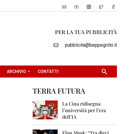
PER LA TUA PUBBLICITÀ
pubblicita@beppegrillo.it
ARCHIVIO
CONTATTI
TERRA FUTURA
2
0
La Cina ridisegna
0
l’università per l’era
5
dell’IA
2
0
Elon Musk: “Tra dieci