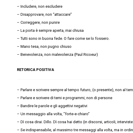
– Includere, non escludere
– Disapprovare, non “attaccare”
– Correggere, non punire
– La porta è sempre aperta, mai chiusa
– Tutti sono in buona fede. O fare come se lo fossero.
– Mano tesa, non pugno chiuso
– Benevolenza, non malevolenza (Paul Ricoeur)
RETORICA POSITIVA
– Parlare e scrivere sempre al tempo futuro, (o presente), non al 
– Parlare e scrivere di temi e programmi, non di persone
– Bandire le parole e gli aggettivi negativi
– Un messaggio alla volta, ”forte-e-chiaro”
– Dì cosa dirai. Dillo. Dì cosa hai detto (in discorsi, articoli, interviste
– Se indispensabile, al massimo tre messaggi alla volta, ma in ordine