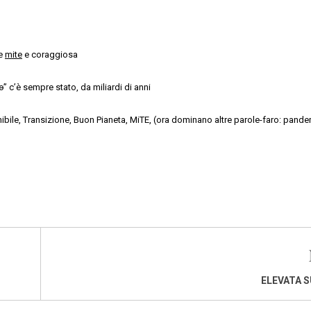
ne
mite
e coraggiosa
o
” c’è sempre stato, da miliardi di anni
ibile, Transizione, Buon Pianeta, MiTE, (ora dominano altre parole-faro: pande
ELEVATA 