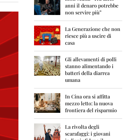
0
anni il denaro potrebbe
6
non servire più”
2
0
La Generazione che non
0
7
riesce più a uscire di
casa
2
0
0
Gli allevamenti di polli
8
stanno alimentando i
batteri della diarrea
2
umana
0
0
9
In Cina ora si affitta
mezzo letto: la nuova
2
frontiera del risparmio
0
1
0
La rivolta degli
scarafaggi: i giovani
2