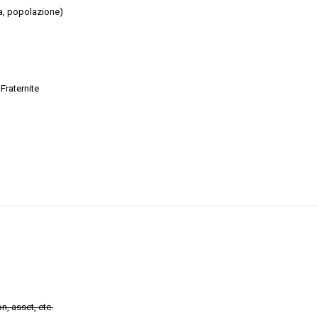
a, popolazione)
Fraternite
n, asset, etc.