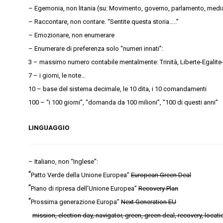
– Egemonia, non litania (su: Movimento, governo, parlamento, medi
– Raccontare, non contare. “Sentite questa storia…..”
– Emozionare, non enumerare
– Enumerare di preferenza solo “numeri innati”:
3 – massimo numero contabile mentalmente: Trinità, Liberte-Egalite-
7 – i giorni, le note…
10 – base del sistema decimale, le 10 dita, i 10 comandamenti
100 – “i 100 giorni”, “domanda da 100 milioni”, “100 di questi anni”
LINGUAGGIO
– Italiano, non “Inglese”:
“
Patto Verde della Unione Europea”
European Green Deal
“
Piano di ripresa dell’Unione Europea”
Recovery Plan
“
Prossima generazione Europa”
Next Generation EU
mission, election day, navigator, green, green deal, recovery, locatio