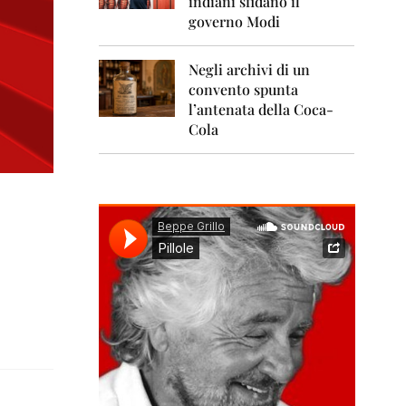
indiani sfidano il
0
1
governo Modi
1
Negli archivi di un
2
0
convento spunta
1
l’antenata della Coca-
2
Cola
2
0
1
3
2
0
1
4
2
0
1
5
2