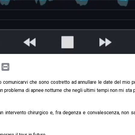
C
P
o
r
ppo comunicarvi che sono costretto ad annullare le date del mi
p
i
un problema di apnee notturne che negli ultimi tempi non mi sta 
y
n
L
t
i
n intervento chirurgico e, fra degenza e convalescenza, non sar
n
k
rare il tour in futuro.