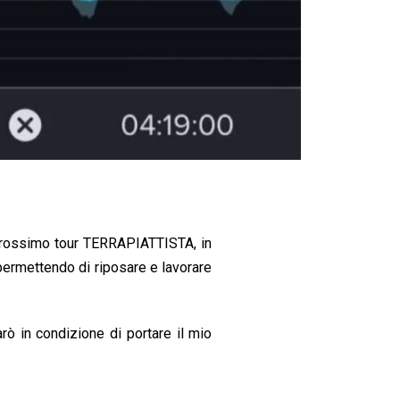
0
1
1
2
0
1
2
2
0
1
3
2
o prossimo tour TERRAPIATTISTA, in
0
1
permettendo di riposare e lavorare
4
2
0
ò in condizione di portare il mio
1
5
2