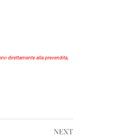
0
1
6
ervi direttamente alla prevendita,
NEXT