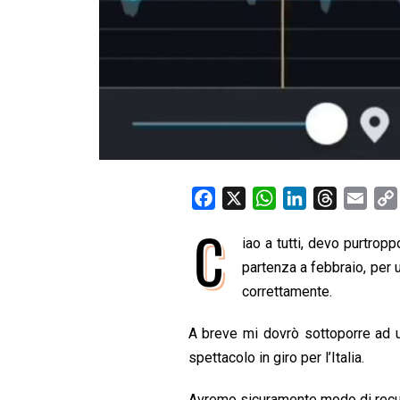
F
X
W
L
T
E
a
h
i
h
m
C
iao a tutti, devo purtro
c
a
n
r
a
e
partenza a febbraio, per 
t
k
e
i
b
s
e
a
l
correttamente.
o
A
d
d
A breve mi dovrò sottoporre ad u
o
p
I
s
spettacolo in giro per l’Italia.
k
p
n
Avremo sicuramente modo di recupe