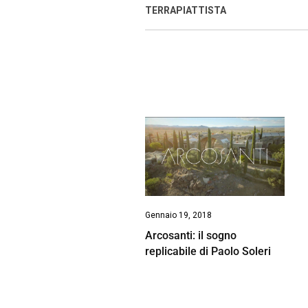
o
p
I
s
TERRAPIATTISTA
k
p
n
Gennaio 19, 2018
Arcosanti: il sogno
replicabile di Paolo Soleri