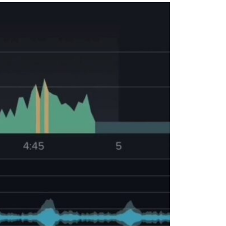
0
6
2
0
0
7
2
0
0
8
2
0
0
9
2
0
1
0
2