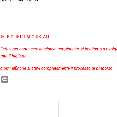
I BIGLIETTI ACQUISTATI:
ietti e per conoscere le relative tempistiche, vi invitiamo a rivolg
ato il biglietto.
giorni affinchè si attivi completamente il processo di rimborso.
C
P
o
r
p
i
y
n
L
t
i