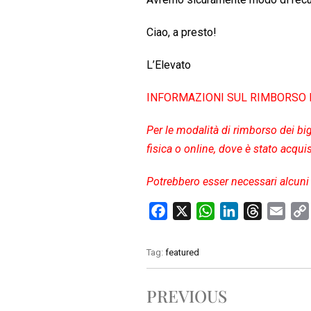
Ciao, a presto!
L’Elevato
INFORMAZIONI SUL RIMBORSO DE
Per le modalità di rimborso dei bigl
fisica o online, dove è stato acquist
Potrebbero esser necessari alcuni 
F
X
W
L
T
E
a
h
i
h
m
c
a
n
r
a
Tag:
featured
e
t
k
e
i
b
s
e
a
l
PREVIOUS
o
A
d
d