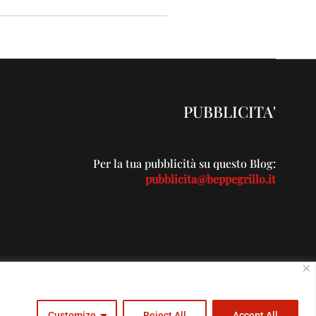
PUBBLICITA'
Per la tua pubblicità su questo Blog:
pubblicita@beppegrillo.it
c.com
Customize
Reject All
Accept All