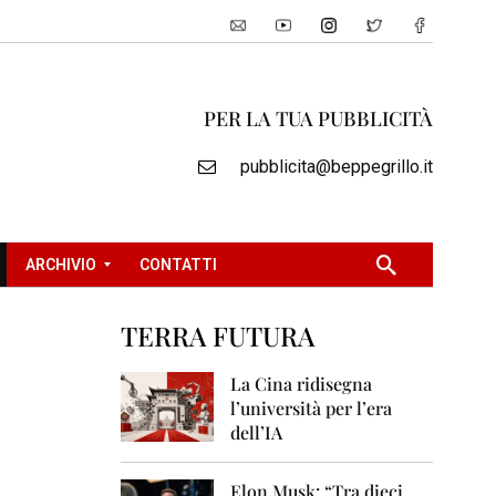
PER LA TUA PUBBLICITÀ
pubblicita@beppegrillo.it
ARCHIVIO
CONTATTI
TERRA FUTURA
2
0
La Cina ridisegna
0
l’università per l’era
5
dell’IA
2
0
Elon Musk: “Tra dieci