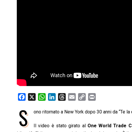
F
X
W
L
T
E
C
P
a
h
i
h
m
o
r
S
ono ritornato a New York dopo 30 anni da “Te la d
c
a
n
r
a
p
i
e
t
k
e
i
y
n
Il video è stato girato al
One World Trade C
b
s
e
a
l
L
t