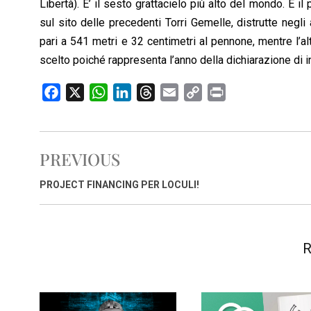
Libertà). E’ il sesto grattacielo più alto del mondo. È 
o
A
d
d
i
sul sito delle precedenti Torri Gemelle, distrutte negli 
o
p
I
s
n
pari a 541 metri e 32 centimetri al pennone, mentre l’al
k
p
n
k
scelto poiché rappresenta l’anno della dichiarazione di i
F
X
W
L
T
E
C
P
a
h
i
h
m
o
r
c
a
n
r
a
p
i
e
t
k
e
i
y
n
PREVIOUS
b
s
e
a
l
L
t
o
A
d
d
i
PROJECT FINANCING PER LOCULI!
o
p
I
s
n
k
p
n
k
R