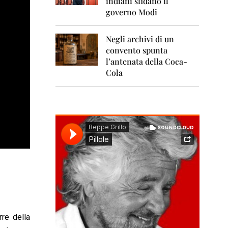
indiani sfidano il
0
1
governo Modi
1
Negli archivi di un
2
0
convento spunta
1
l’antenata della Coca-
2
Cola
2
0
1
3
2
0
1
4
2
0
1
5
re della
2