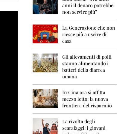
0
anni il denaro potrebbe
6
non servire più”
2
0
La Generazione che non
0
7
riesce più a uscire di
casa
2
0
0
Gli allevamenti di polli
8
stanno alimentando i
batteri della diarrea
2
umana
0
0
9
In Cina ora si affitta
mezzo letto: la nuova
2
frontiera del risparmio
0
1
0
La rivolta degli
scarafaggi: i giovani
2