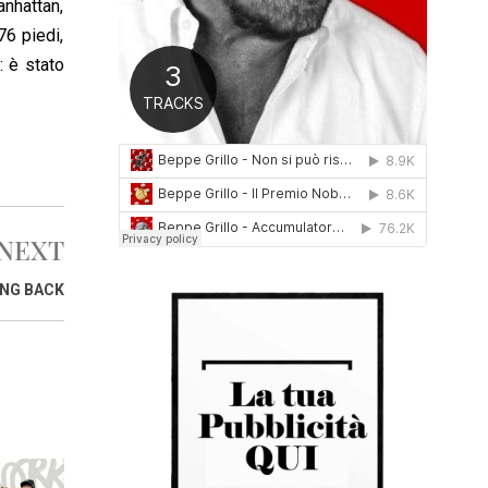
anhattan,
0
76 piedi,
1
6
: è stato
NEXT
ING BACK