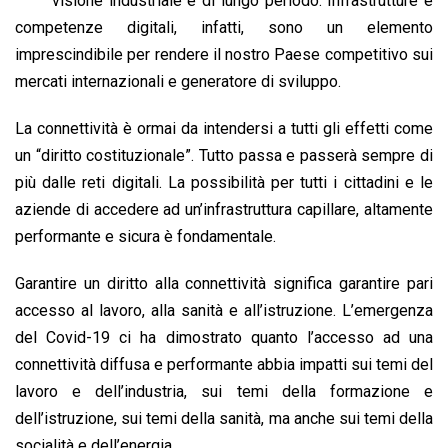
visione industriale e di lungo periodo. Infrastrutture e
o
A
d
d
i
competenze digitali, infatti, sono un elemento
o
p
I
s
n
imprescindibile per rendere il nostro Paese competitivo sui
k
p
n
k
mercati internazionali e generatore di sviluppo.
La connettività è ormai da intendersi a tutti gli effetti come
un “diritto costituzionale”. Tutto passa e passerà sempre di
più dalle reti digitali. La possibilità per tutti i cittadini e le
aziende di accedere ad un’infrastruttura capillare, altamente
performante e sicura è fondamentale.
Garantire un diritto alla connettività significa garantire pari
accesso al lavoro, alla sanità e all’istruzione. L’emergenza
del Covid-19 ci ha dimostrato quanto l’accesso ad una
connettività diffusa e performante abbia impatti sui temi del
lavoro e dell’industria, sui temi della formazione e
dell’istruzione, sui temi della sanità, ma anche sui temi della
socialità e dell’energia.