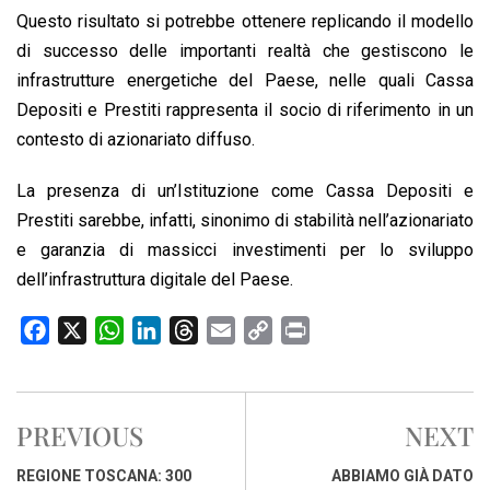
Questo risultato si potrebbe ottenere replicando il modello
di successo delle importanti realtà che gestiscono le
infrastrutture energetiche del Paese, nelle quali Cassa
Depositi e Prestiti rappresenta il socio di riferimento in un
contesto di azionariato diffuso.
La presenza di un’Istituzione come Cassa Depositi e
Prestiti sarebbe, infatti, sinonimo di stabilità nell’azionariato
e garanzia di massicci investimenti per lo sviluppo
dell’infrastruttura digitale del Paese.
F
X
W
L
T
E
C
P
a
h
i
h
m
o
r
c
a
n
r
a
p
i
e
t
k
e
i
y
n
PREVIOUS
NEXT
b
s
e
a
l
L
t
o
A
d
d
i
REGIONE TOSCANA: 300
ABBIAMO GIÀ DATO