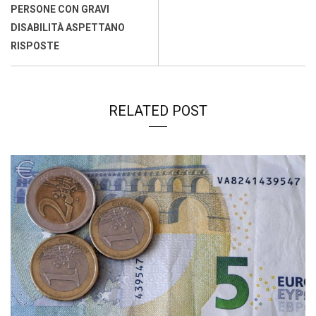
o
p
I
s
n
PERSONE CON GRAVI
k
p
n
k
DISABILITÀ ASPETTANO
RISPOSTE
RELATED POST