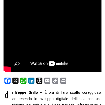
F
X
W
L
T
E
C
P
a
h
i
h
m
o
r
d
i Beppe Grillo –
È ora di fare scelte coraggiose,
c
a
n
r
a
p
i
e
sostenendo lo sviluppo digitale dell’Italia con una
t
k
e
i
y
n
b
s
e
a
l
L
t