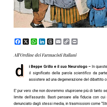
F
X
W
L
T
E
C
P
a
h
i
h
m
o
r
c
a
n
r
a
p
i
All’Ordine dei Farmacisti Italiani
e
t
k
e
i
y
n
d
b
s
e
a
l
L
t
i Beppe Grillo e il suo Neurologo –
In queste
o
A
d
d
i
il significato della parola
scientifico
da parte
o
p
I
s
n
assistere ad una degenerazione del dibattito c
k
p
n
k
E’ pur vero che non dovremmo stupircene più di tanto se
limite dell’assurdo. Basti pensare alla fiducia con cu
denunciato dagli stessi media, in trasmissioni come “Stri