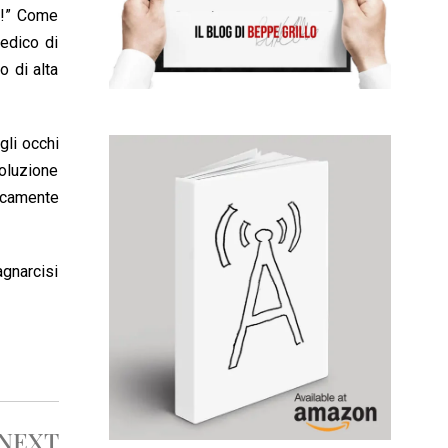
ce!” Come
medico di
o di alta
gli occhi
voluzione
icamente
agnarcisi
NEXT