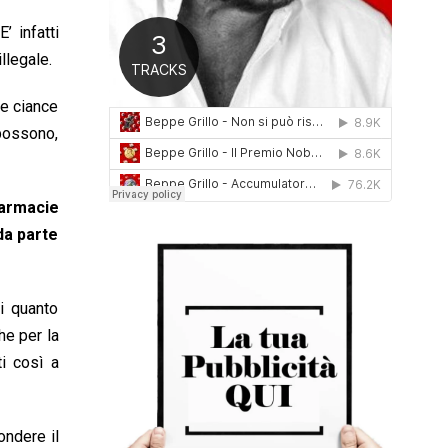
0
’ infatti
1
6
llegale.
le ciance
 possono,
armacie
 da parte
i quanto
he per la
ti così a
ondere il