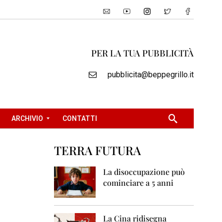
PER LA TUA PUBBLICITÀ
pubblicita@beppegrillo.it
ARCHIVIO
CONTATTI
TERRA FUTURA
2
0
La disoccupazione può
0
cominciare a 5 anni
5
2
0
La Cina ridisegna