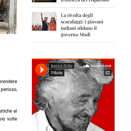
0
1
1
La rivolta degli
scarafaggi: i giovani
2
0
indiani sfidano il
1
governo Modi
2
2
0
1
3
2
mprendere
0
1
 penoso,
4
2
0
stiche al
1
più volte
5
2