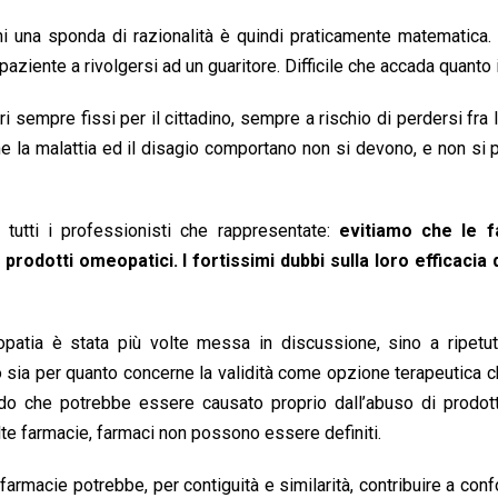
ni una sponda di razionalità è quindi praticamente matematica. E
paziente a rivolgersi ad un guaritore. Difficile che accada quanto i
 sempre fissi per il cittadino, sempre a rischio di perdersi fra 
ltà che la malattia ed il disagio comportano non si devono, e non si
tutti i professionisti che rappresentate:
evitiamo che le f
 prodotti omeopatici. I fortissimi dubbi sulla loro efficacia
opatia è stata più volte messa in discussione, sino a ripetut
to sia per quanto concerne la validità come opzione terapeutica c
ardo che potrebbe essere causato proprio dall’abuso di prodot
olte farmacie, farmaci non possono essere definiti.
armacie potrebbe, per contiguità e similarità, contribuire a conf