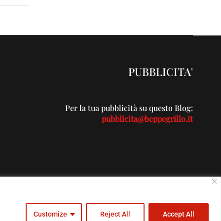
PUBBLICITA'
Per la tua pubblicità su questo Blog:
pubblicita@beppegrillo.it
c.com
Customize
Reject All
Accept All