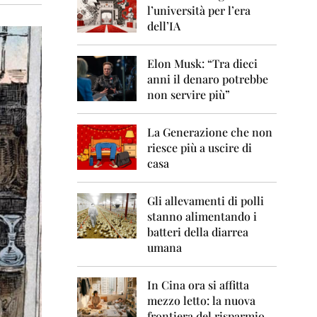
0
l’università per l’era
6
dell’IA
2
0
Elon Musk: “Tra dieci
0
anni il denaro potrebbe
7
non servire più”
2
0
La Generazione che non
0
8
riesce più a uscire di
casa
2
0
0
Gli allevamenti di polli
9
stanno alimentando i
batteri della diarrea
2
umana
0
1
0
In Cina ora si affitta
mezzo letto: la nuova
2
frontiera del risparmio