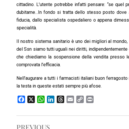
cittadino. L’utente potrebbe infatti pensare: “se quel 
dubitarne…In fondo si tratta dello stesso posto dove si
fiducia, dallo specialista ospedaliero o appena dimessi
specialità.
Il nostro sistema sanitario è uno dei migliori al mondo, pe
del Ssn siamo tutti uguali nei diritti, indipendentemente
che chiediamo la sospensione della vendita presso le 
comprovata l’efficacia.
Nell’augurare a tutti i farmacisti italiani buon ferragos
la testa in queste estati sempre più afose.
F
X
W
L
T
E
C
P
a
h
i
h
m
o
r
c
a
n
r
a
p
i
e
t
k
e
i
y
n
PREVIOUS