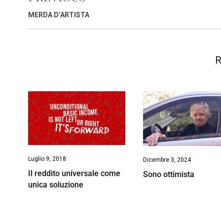
b
s
e
a
l
L
t
o
A
d
d
i
MERDA D’ARTISTA
o
p
I
s
n
k
p
n
k
R
Luglio 9, 2018
Dicembre 3, 2024
Il reddito universale come
Sono ottimista
unica soluzione