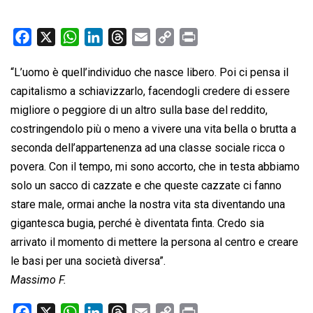
F
X
W
L
T
E
C
P
a
h
i
h
m
o
r
“L’uomo è quell’individuo che nasce libero. Poi ci pensa il
c
a
n
r
a
p
i
capitalismo a schiavizzarlo, facendogli credere di essere
e
t
k
e
i
y
n
b
s
e
a
l
L
t
migliore o peggiore di un altro sulla base del reddito,
o
A
d
d
i
costringendolo più o meno a vivere una vita bella o brutta a
o
p
I
s
n
seconda dell’appartenenza ad una classe sociale ricca o
k
p
n
k
povera. Con il tempo, mi sono accorto, che in testa abbiamo
solo un sacco di cazzate e che queste cazzate ci fanno
stare male, ormai anche la nostra vita sta diventando una
gigantesca bugia, perché è diventata finta. Credo sia
arrivato il momento di mettere la persona al centro e creare
le basi per una società diversa”.
Massimo F.
F
X
W
L
T
E
C
P