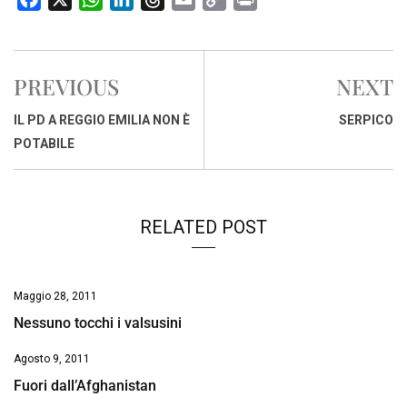
a
h
i
h
m
o
r
c
a
n
r
a
p
i
e
t
k
e
i
y
n
PREVIOUS
NEXT
b
s
e
a
l
L
t
o
A
d
d
i
IL PD A REGGIO EMILIA NON È
SERPICO
o
p
I
s
n
POTABILE
k
p
n
k
RELATED POST
Maggio 28, 2011
Nessuno tocchi i valsusini
Agosto 9, 2011
Fuori dall’Afghanistan