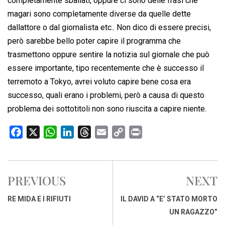
completamente sballati, oppure ci sono delle frasi che
magari sono completamente diverse da quelle dette
dallattore o dal giornalista etc.. Non dico di essere precisi,
però sarebbe bello poter capire il programma che
trasmettono oppure sentire la notizia sul giornale che può
essere importante, tipo recentemente che è successo il
terremoto a Tokyo, avrei voluto capire bene cosa era
successo, quali erano i problemi, però a causa di questo
problema dei sottotitoli non sono riuscita a capire niente.
F
X
W
L
T
E
C
P
a
h
i
h
m
o
r
c
a
n
r
a
p
i
e
t
k
e
i
y
n
PREVIOUS
NEXT
b
s
e
a
l
L
t
o
A
d
d
i
RE MIDA E I RIFIUTI
IL DAVID A “E’ STATO MORTO
o
p
I
s
n
UN RAGAZZO”
k
p
n
k