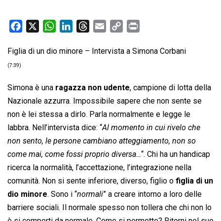
F
X
W
L
T
E
C
P
a
h
i
h
m
o
r
Figlia di un dio minore – Intervista a Simona Corbani
c
a
n
r
a
p
i
e
t
k
e
i
y
n
(7:39)
b
s
e
a
l
L
t
Simona è una
ragazza non udente
, campione di lotta della
o
A
d
d
i
Nazionale azzurra. Impossibile sapere che non sente se
o
p
I
s
n
non è lei stessa a dirlo. Parla normalmente e legge le
k
p
n
k
labbra. Nell’intervista dice: “
Al momento in cui rivelo che
non sento, le persone cambiano atteggiamento, non so
come mai, come fossi proprio diversa…
“. Chi ha un handicap
ricerca la normalità, l’accettazione, l’integrazione nella
comunità. Non si sente inferiore, diverso, figlio o
figlia di un
dio minore
. Sono i “
normali
” a creare intorno a loro delle
barriere sociali. Il normale spesso non tollera che chi non lo
è si comporti da normale. Come si permette? Ritorni nel suo