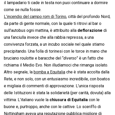
il lampadario ti cade in testa non puoi continuare a dormire
come se nulla fosse.
L’incendio del campo rom di Torino
, città del profondo Nord,
da parte di gente normale, con la quale ti ritrovi al bar o
sull’autobus ogni mattina, è attribuito alla
deflorazione
di
una fanciulla invece che alla rabbia repressa, a una
convivenza forzata, a un incubo sociale nel quale stiamo
precipitando. Una folla di torinesi con le torce in mano che
bruciano roulotte e baracche del “
diverso
” è un fatto che
richiama il Medio Evo. Non illudiamoci che rimanga isolato.
Altro segnale, la
bomba a Equitalia
che è stata accolta dalla
Rete, e non solo, con un entusiasmo incredibile, con boatos
e migliaia di commenti di approvazione. L’unica risposta
delle Istituzioni è stata la solidarietà (per carità, dovuta) alla
vittima. L’italiano vuole la
chiusura di Equitalia
con le
buone e, purtroppo, anche con le cattive. Lo sceriffo di
Nottingham aveva una reputazione pubblica migliore di