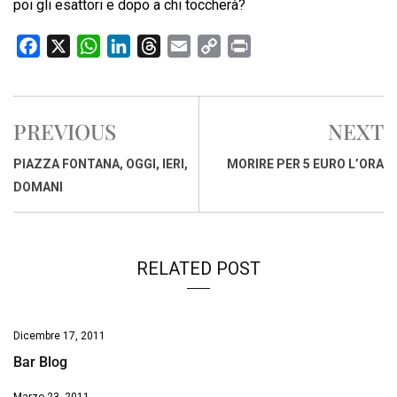
poi gli esattori e dopo a chi toccherà?
F
X
W
L
T
E
C
P
a
h
i
h
m
o
r
c
a
n
r
a
p
i
e
t
k
e
i
y
n
PREVIOUS
NEXT
b
s
e
a
l
L
t
o
A
d
d
i
PIAZZA FONTANA, OGGI, IERI,
MORIRE PER 5 EURO L’ORA
o
p
I
s
n
DOMANI
k
p
n
k
RELATED POST
Dicembre 17, 2011
Bar Blog