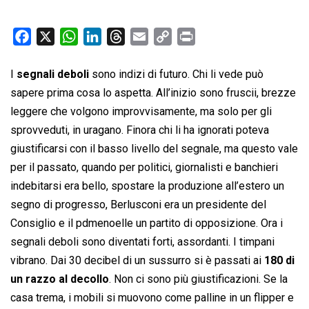
F
X
W
L
T
E
C
P
a
h
i
h
m
o
r
c
a
n
r
a
p
i
I
segnali deboli
sono indizi di futuro. Chi li vede può
e
t
k
e
i
y
n
sapere prima cosa lo aspetta. All’inizio sono fruscii, brezze
b
s
e
a
l
L
t
leggere che volgono improvvisamente, ma solo per gli
o
A
d
d
i
sprovveduti, in uragano. Finora chi li ha ignorati poteva
o
p
I
s
n
giustificarsi con il basso livello del segnale, ma questo vale
k
p
n
k
per il passato, quando per politici, giornalisti e banchieri
indebitarsi era bello, spostare la produzione all’estero un
segno di progresso, Berlusconi era un presidente del
Consiglio e il pdmenoelle un partito di opposizione. Ora i
segnali deboli sono diventati forti, assordanti. I timpani
vibrano. Dai 30 decibel di un sussurro si è passati ai
180 di
un razzo al decollo
. Non ci sono più giustificazioni. Se la
casa trema, i mobili si muovono come palline in un flipper e