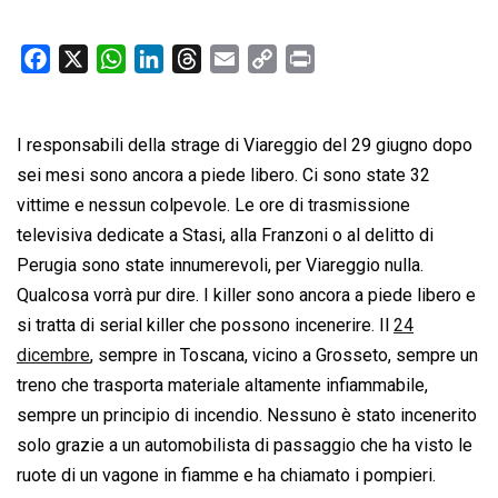
F
X
W
L
T
E
C
P
a
h
i
h
m
o
r
c
a
n
r
a
p
i
I responsabili della strage di Viareggio del 29 giugno dopo
e
t
k
e
i
y
n
b
s
e
a
l
L
t
sei mesi sono ancora a piede libero. Ci sono state 32
o
A
d
d
i
vittime e nessun colpevole. Le ore di trasmissione
o
p
I
s
n
televisiva dedicate a Stasi, alla Franzoni o al delitto di
k
p
n
k
Perugia sono state innumerevoli, per Viareggio nulla.
Qualcosa vorrà pur dire. I killer sono ancora a piede libero e
si tratta di serial killer che possono incenerire. Il
24
dicembre
, sempre in Toscana, vicino a Grosseto, sempre un
treno che trasporta materiale altamente infiammabile,
sempre un principio di incendio. Nessuno è stato incenerito
solo grazie a un automobilista di passaggio che ha visto le
ruote di un vagone in fiamme e ha chiamato i pompieri.