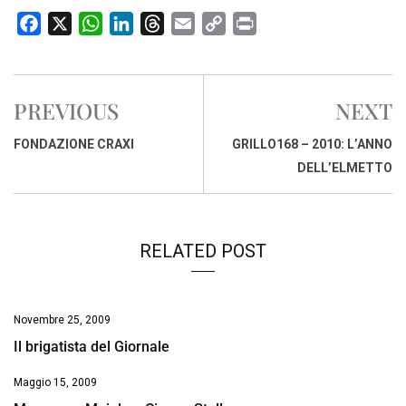
F
X
W
L
T
E
C
P
a
h
i
h
m
o
r
c
a
n
r
a
p
i
e
t
k
e
i
y
n
PREVIOUS
NEXT
b
s
e
a
l
L
t
o
A
d
d
i
FONDAZIONE CRAXI
GRILLO168 – 2010: L’ANNO
o
p
I
s
n
DELL’ELMETTO
k
p
n
k
RELATED POST
Novembre 25, 2009
Il brigatista del Giornale
Maggio 15, 2009