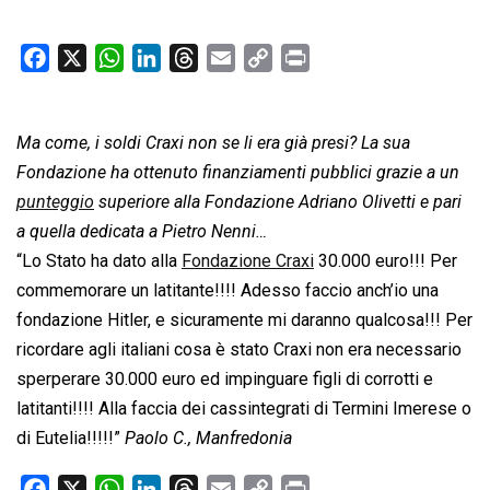
F
X
W
L
T
E
C
P
a
h
i
h
m
o
r
c
a
n
r
a
p
i
Ma come, i soldi Craxi non se li era già presi? La sua
e
t
k
e
i
y
n
b
s
e
a
l
L
t
Fondazione ha ottenuto finanziamenti pubblici grazie a un
o
A
d
d
i
punteggio
superiore alla Fondazione Adriano Olivetti e pari
o
p
I
s
n
a quella dedicata a Pietro Nenni…
k
p
n
k
“Lo Stato ha dato alla
Fondazione Craxi
30.000 euro!!! Per
commemorare un latitante!!!! Adesso faccio anch’io una
fondazione Hitler, e sicuramente mi daranno qualcosa!!! Per
ricordare agli italiani cosa è stato Craxi non era necessario
sperperare 30.000 euro ed impinguare figli di corrotti e
latitanti!!!! Alla faccia dei cassintegrati di Termini Imerese o
di Eutelia!!!!!”
Paolo C., Manfredonia
F
X
W
L
T
E
C
P