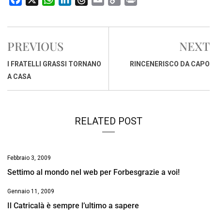
a
h
i
h
m
o
r
c
a
n
r
a
p
i
e
t
k
e
i
y
n
PREVIOUS
NEXT
b
s
e
a
l
L
t
o
A
d
d
i
I FRATELLI GRASSI TORNANO
RINCENERISCO DA CAPO
o
p
I
s
n
A CASA
k
p
n
k
RELATED POST
Febbraio 3, 2009
Settimo al mondo nel web per Forbesgrazie a voi!
Gennaio 11, 2009
Il Catricalà è sempre l’ultimo a sapere