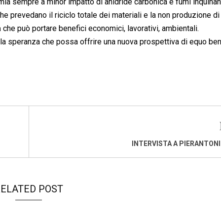
omia sempre a minor impatto di anidride carbonica e fumi inquinant
he prevedano il riciclo totale dei materiali e la non produzione di r
a
che può portare benefici economici, lavorativi, ambientali.
lla speranza che possa offrire una nuova prospettiva di equo b
INTERVISTA A PIERANTON
ELATED POST