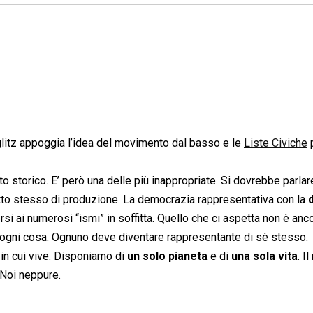
glitz appoggia l’idea del movimento dal basso e le
Liste Civiche
p
 storico. E’ però una delle più inappropriate. Si dovrebbe parlar
tto stesso di produzione. La democrazia rappresentativa con la
si ai numerosi “ismi” in soffitta. Quello che ci aspetta non è anc
à ogni cosa. Ognuno deve diventare rappresentante di sè stesso.
 in cui vive. Disponiamo di
un solo pianeta
e di
una sola vita
. I
 Noi neppure.