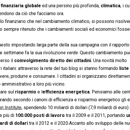
i finanziaria globale
ed una persino più profonda,
climatica
, i c
pendono da ciò che facciamo ora.
ello finanziario che nel cambiamento climatico, si possono risolve
, ho sempre ritenuto che i cambiamenti sociali ed economici fosse
uesto impostando larga parte della sua campagna con il rapporto 
 settimane fa la sua 
rivoluzione verde
. Questo cambiamento pu
erso il
coinvolgimento diretto dei cittadini
. Una novità molto
 italiani: attraverso la rete del tuo blog si stanno formando
liste
vivere, produrre e consumare. I cittadini si organizzano direttame
 amministrativo a loro più vicino.
tare sul
risparmio
e l
efficienza energetica
. Pensiamo alle cent
urando secondo i canoni di efficienza e risparmio energetico gli e
n Institute
, spendendo 10 miliardi di dollari (7,9 miliardi di euro)
e più di
100.000 posti di lavoro
tra il 2009 e il 2011, portando
u
ardi di dollari
tra il 2012 e il 2020.Accanto allo sviluppo delle n