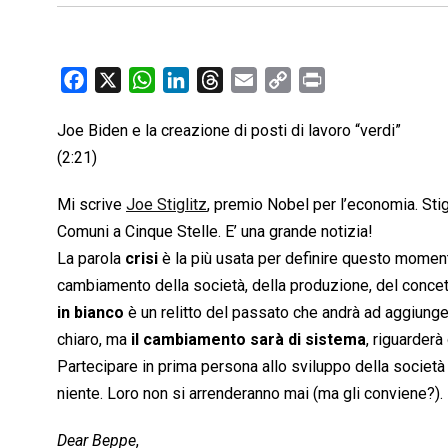
F
X
W
L
T
E
C
P
a
h
i
h
m
o
r
Joe Biden e la creazione di posti di lavoro “verdi”
c
a
n
r
a
p
i
(2:21)
e
t
k
e
i
y
n
b
s
e
a
l
L
t
Mi scrive
Joe Stiglitz
, premio Nobel per l’economia. Sti
o
A
d
d
i
Comuni a Cinque Stelle. E’ una grande notizia!
o
p
I
s
n
La parola
crisi
è la più usata per definire questo momento
k
p
n
k
cambiamento della società, della produzione, del conce
in bianco
è un relitto del passato che andrà ad aggiunger
chiaro, ma
il cambiamento sarà di sistema
, riguarder
Partecipare in prima persona allo sviluppo della società
niente. Loro non si arrenderanno mai (ma gli conviene?).
Dear Beppe
,