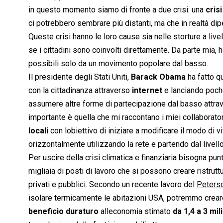
in questo momento siamo di fronte a due crisi: una
cris
ci potrebbero sembrare più distanti, ma che in realtà di
Queste crisi hanno le loro cause sia nelle storture a liv
se i cittadini sono coinvolti direttamente. Da parte mia
possibili solo da un movimento popolare dal basso.
Il presidente degli Stati Uniti,
Barack Obama
ha fatto q
con la cittadinanza attraverso
internet
e lanciando poche
assumere altre forme di partecipazione dal basso attrav
importante è quella che mi raccontano i miei collaboratori
locali
con lobiettivo di iniziare a modificare il modo di 
orizzontalmente utilizzando la rete e partendo dal livello
Per uscire della crisi climatica e finanziaria bisogna pun
migliaia di posti di lavoro che si possono creare ristrutt
privati e pubblici. Secondo un recente lavoro del
Peterso
isolare termicamente le abitazioni USA, potremmo crear
beneficio duraturo
alleconomia stimato
da 1,4 a 3 mili