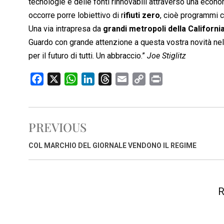
tecnologie e delle fonti rinnovabili attraverso una econ
occorre porre lobiettivo di r
ifiuti zero
, cioè programmi c
Una via intrapresa da
grandi metropoli della Californi
Guardo con grande attenzione a questa vostra novità ne
per il futuro di tutti. Un abbraccio.”
Joe Stiglitz
F
X
W
L
T
E
C
P
a
h
i
h
m
o
r
c
a
n
r
a
p
i
e
t
k
e
i
y
n
PREVIOUS
b
s
e
a
l
L
t
o
A
d
d
i
COL MARCHIO DEL GIORNALE VENDONO IL REGIME
o
p
I
s
n
k
p
n
k
R