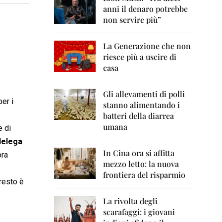
0
anni il denaro potrebbe
6
non servire più”
2
0
La Generazione che non
0
7
riesce più a uscire di
casa
2
0
0
Gli allevamenti di polli
er i
8
stanno alimentando i
batteri della diarrea
2
umana
e di
0
0
delega
9
In Cina ora si affitta
ora
mezzo letto: la nuova
2
frontiera del risparmio
0
l resto è
1
0
La rivolta degli
scarafaggi: i giovani
2