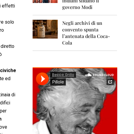
indiani sfidano il
0
1
ui effetti
governo Modi
1
re solo
Negli archivi di un
2
0
convento spunta
ro
1
l’antenata della Coca-
2
Cola
diretto
2
ò
0
1
3
 civiche
nte ed
2
0
1
inaia di
4
difici
2
 per
0
1
n
5
uove
2