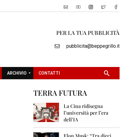
PER LA TUA PUBBLICITÀ
pubblicita@beppegrillo.it
ARCHIVIO
CONTATTI
TERRA FUTURA
2
0
La Cina ridisegna
0
l’università per l’era
5
dell’IA
2
0
Elon Musk: “Tra dieci