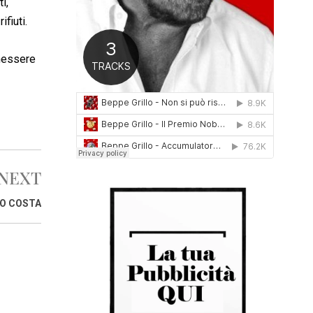
i,
0
ifiuti.
1
6
enessere
NEXT
IO COSTA