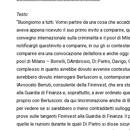
Testo:
“Buongiorno a tutti. Vorrei partire da una cosa che acca
aveva appena ricevuto il suo primo invito a comparire, 
convegno internazionale sulla criminalità e il pool di Mi
notificargli questinvito a comparire, in cui gli si contest
comparire era una convocazione dellallora e anche oggi
pool di Milano – Borrelli, DAmbrosio, Di Pietro, Davigo,
complesso in quanto avrebbe dovuto avvenire contestual
avrebbero dovuto interrogare Berlusconi e, contemporane
lAvvocato Berruti, consulente della Fininvest, che era st
alla Guardia di Finanza e, soprattutto, a aver ordinato q
proprio con Berlusconi: da qui lincriminazione anche di B
per vedere se si sarebbero o meno contraddetti sullogge
prove sulle tangenti Fininvest alla Guardia di Finanza. Il
quelle le riunioni durante le quali Di Pietro si disse sicu