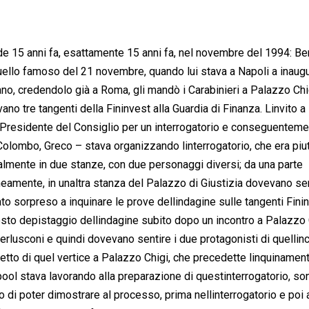
dde 15 anni fa, esattamente 15 anni fa, nel novembre del 1994: Be
quello famoso del 21 novembre, quando lui stava a Napoli a inaug
lano, credendolo già a Roma, gli mandò i Carabinieri a Palazzo Chi
avano tre tangenti della Fininvest alla Guardia di Finanza. Linvito a
 Presidente del Consiglio per un interrogatorio e conseguentemen
 Colombo, Greco – stava organizzando linterrogatorio, che era piu
mente in due stanze, con due personaggi diversi; da una parte
amente, in unaltra stanza del Palazzo di Giustizia dovevano se
ato sorpreso a inquinare le prove dellindagine sulle tangenti Fini
uesto depistaggio dellindagine subito dopo un incontro a Palazzo 
erlusconi e quindi dovevano sentire i due protagonisti di quellinc
tto di quel vertice a Palazzo Chigi, che precedette linquinamen
 pool stava lavorando alla preparazione di questinterrogatorio, so
ro di poter dimostrare al processo, prima nellinterrogatorio e poi 