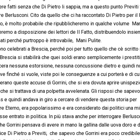
re fatti senza che Di Pietro li sappia, ma a questo punto Previti
 Berlusconi. Cito da quello che ci ha raccontato Di Pietro per il li
no, è molto probabile che ripubblicheremo in qualche volume  Mani
remo a disposizione dei lettori de Il Fatto, distribuendolo insiem
ati perché purtroppo è introvabile,  Mani Pulite.
o celebrati a Brescia, perché poi per tutto quello che cè scritto 
Brescia si stabilirà che quei soldi erano semplicemente i prestit
cera nessuna estorsione, nessuna concussione dietro e quindi n
ve finché si vuole, viste poi le conseguenze a cui porterà e di c
cerano queste accuse di Gorrini, che si era dovuta aprire unispez
 che si trattava di una polpetta avvelenata. Gli risposi che sapev
gas e quindi andava in giro a cercare di vendere questa storia per
re Eterno, era popolarissimo e era considerato dai politici una mi
se entrato in politica. In più stava anche per interrogare Berlusc
 Gorrini pensava di avere in mano la gallina dalle uova doro e d
dice Di Pietro a Previti,  che sapevo che Gorrini era poco credibile