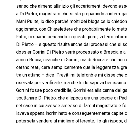
senso che almeno allinizio gli accertamenti devono esse
a Di Pietro, magistrato che si sta preparando a interrogare
Mani Pulite, lo dico perché molti dei blogs ce lo chiedo
aggiornato, con Chiarelettere che probabilmente lo mette
Fatto, ci stiamo pensando in questi giorni, vi terrò inform
Di Pietro – e questo risulta anche dai processi che si son
dossier Gorrini Di Pietro verrà processato a Brescia e a 
amico Rocca, neanche di Gorrini, ma di Rocca e che non 
cerano reati, cera semplicemente quella leggerezza, gra
tra un attimo – dice  Previti mi telefonò e mi disse che 
riservata per verificarle, ma che lui lo sapeva benissimo
Gorrini fosse poco credibile, Gorrini era alla canna del 
sputtanare Di Pietro, che allepoca era una specie di Pad
nel caso in cui avesse smesso di fare il magistrato e fos
laveva appena incriminato e conseguentemente capite che
potersela vendere al migliore offerente.  Io gli risposi, 