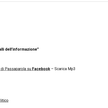
lli dell’informazione”
n di Passaparola su
Facebook
–
Scarica Mp3
litico