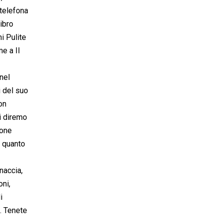
 telefona
bro 
 Pulite
e a Il
nel
i del suo
on
ui diremo
ione
o quanto
naccia,
oni,
i
. Tenete