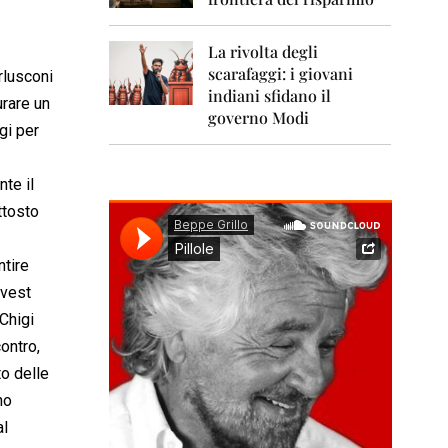
0
1
1
La rivolta degli
scarafaggi: i giovani
2
rlusconi
0
indiani sfidano il
urare un
1
governo Modi
gi per
2
2
te il
0
1
ttosto
3
2
ntire
0
nvest
1
4
Chigi
ontro,
2
to delle
0
1
no
5
al
2