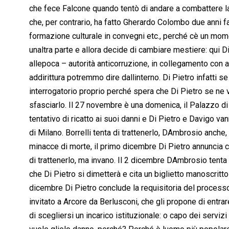
che fece Falcone quando tentò di andare a combattere la 
che, per contrario, ha fatto Gherardo Colombo due anni fa
formazione culturale in convegni etc., perché cè un mome
unaltra parte e allora decide di cambiare mestiere: qui 
allepoca – autorità anticorruzione, in collegamento con a
addirittura potremmo dire dallinterno. Di Pietro infatti se
interrogatorio proprio perché spera che Di Pietro se ne v
sfasciarlo. Il 27 novembre è una domenica, il Palazzo di
tentativo di ricatto ai suoi danni e Di Pietro e Davigo van
di Milano. Borrelli tenta di trattenerlo, DAmbrosio anche
minacce di morte, il primo dicembre Di Pietro annuncia che 
di trattenerlo, ma invano. Il 2 dicembre DAmbrosio tenta
che Di Pietro si dimetterà e cita un biglietto manoscritt
dicembre Di Pietro conclude la requisitoria del process
invitato a Arcore da Berlusconi, che gli propone di entrare
di scegliersi un incarico istituzionale: o capo dei servi