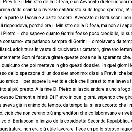
 Previti è il Ministro della Difesa, è un Avvocato di Berlusconi 
rima dello scandalo rivelato dallAriosto sulle toghe sporche, lAr
, a parte la faccia e a parte essere lAvvocato di Berlusconi, non
li rispondeva, perché era il Ministro della Difesa, ma non si sape
 Pietro – che sapevo quanto Gorrini fosse poco credibile, le su
 e consumo- sta parlando sempre di Gorrini – circolavano da tem
tici, addirittura in veste di cruciverba ricattatori, giravano letter
dentemente Gorrini faceva girare queste cose nella speranza che,
ualcuno che poi metteva in giro questi dossier.  In quei giorni i
esso dello spezzone di un dossier anonimo: dissi a Previti che b
uo amico – per sapere la verità e cioè che il prestito me laveva fa
o al più presto. Alla fine Di Pietro si lascia andare a uno sfogo 
rocesso Enimont e infatti Di Pietro in quei giorni, sapendo che gir
 aveva già in animo da tempo: da tempo lui si era accorto che li
ino, cioè che non cerano più imprenditori che collaboravano e rive
arrivo di Berlusconi e linizio della cosiddetta Seconda Repubblica 
istratura, non era più utile lavorare. Fece un po lo stesso rag