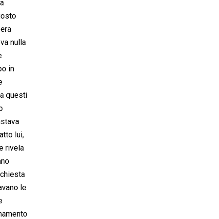
ma
iosto
 era
va nulla
e
po in
e
 a questi
o
astava
tto lui,
e rivela
ano
nchiesta
lavano le
e
ionamento