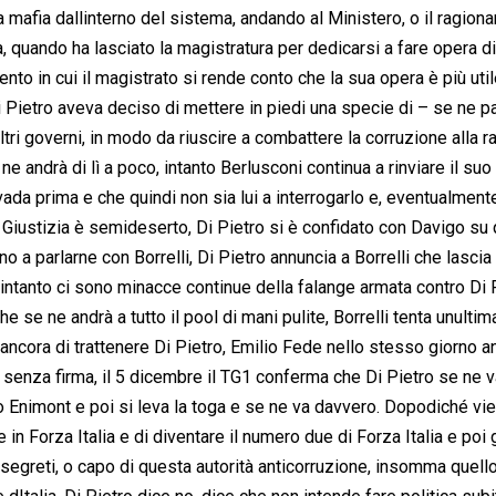
mafia dallinterno del sistema, andando al Ministero, o il ragio
, quando ha lasciato la magistratura per dedicarsi a fare opera di
nto in cui il magistrato si rende conto che la sua opera è più uti
Di Pietro aveva deciso di mettere in piedi una specie di – se ne p
ltri governi, in modo da riuscire a combattere la corruzione alla r
 ne andrà di lì a poco, intanto Berlusconi continua a rinviare il suo
ada prima e che quindi non sia lui a interrogarlo e, eventualmente
 Giustizia è semideserto, Di Pietro si è confidato con Davigo su
no a parlarne con Borrelli, Di Pietro annuncia a Borrelli che lascia 
, intanto ci sono minacce continue della falange armata contro Di 
se ne andrà a tutto il pool di mani pulite, Borrelli tenta unultim
 ancora di trattenere Di Pietro, Emilio Fede nello stesso giorno a
o senza firma, il 5 dicembre il TG1 conferma che Di Pietro se ne va
o Enimont e poi si leva la toga e se ne va davvero. Dopodiché vi
 in Forza Italia e di diventare il numero due di Forza Italia e poi 
zi segreti, o capo di questa autorità anticorruzione, insomma quell