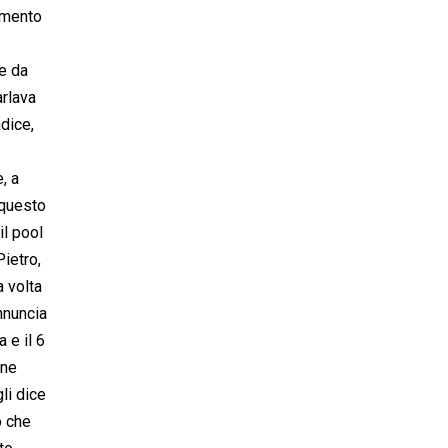
namento
le da
arlava
adice,
, a
 questo
il pool
Pietro,
a volta
nnuncia
 e il 6
ene
gli dice
o che