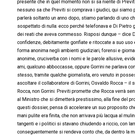
presente che in quel momento non si sa niente di Previti,
nessuno sa che Previti si comprava i giudici, qui siamo p
parlerà soltanto un anno dopo, stiamo parlando di uno che
sospettato di nulla: ecco perché telefonava e Di Pietro g
dei reati che aveva commesso. Risposi dunque – dice Di
confidenze, debitamente gonfiate e ritoccate a suo uso
forma anonima negli ambienti giudiziari, forensi e giornalis
anonime, cruciverba con i nomi e le parole allusive, evi
ami, qualcuno abboccasse, oppure Gorrini ne parlava con q
stesso, tramite qualche giornalista, ero venuto in poss
ascoltare il collaboratore di Gorrini, Osvaldo Rocca – il s
Rocca, non Gorrini. Previti promette che Rocca verrà sentit
al Ministro che si dimetterà prestissimo, alla fine del p
questi dossier, pensa di accelerare un suo proposito che
mani pulite era finita, che non arrivava più lacqua al mul
tangenti e i politici si stavano chiudendo a riccio, con l
conseguentemente si rendeva conto che, da dentro la mag