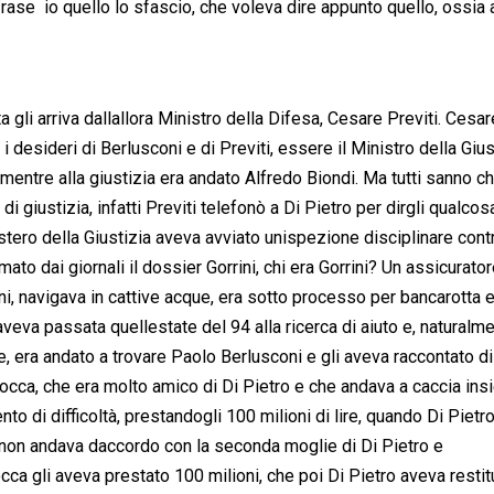
ase  io quello lo sfascio, che voleva dire appunto quello, ossi
a gli arriva dallallora Ministro della Difesa, Cesare Previti. Cesar
desideri di Berlusconi e di Previti, essere il Ministro della Gius
entre alla giustizia era andato Alfredo Biondi. Ma tutti sanno c
o di giustizia, infatti Previti telefonò a Di Pietro per dirgli qualco
istero della Giustizia aveva avviato unispezione disciplinare cont
mato dai giornali il dossier Gorrini, chi era Gorrini? Un assicurato
i, navigava in cattive acque, era sotto processo per bancarotta e
eva passata quellestate del 94 alla ricerca di aiuto e, naturalme
are, era andato a trovare Paolo Berlusconi e gli aveva raccontato 
Rocca, che era molto amico di Di Pietro e che andava a caccia in
to di difficoltà, prestandogli 100 milioni di lire, quando Di Piet
e non andava daccordo con la seconda moglie di Di Pietro e
 gli aveva prestato 100 milioni, che poi Di Pietro aveva restit