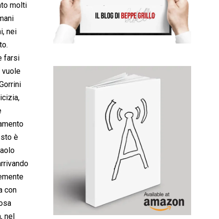
ato molti
 mani
, nei
to.
 farsi
i vuole
Gorrini
icizia,
e
ttamento
esto è
Paolo
arrivando
temente
va con
mosa
, nel