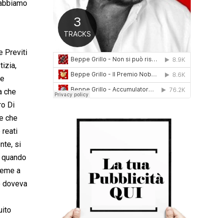
a abbiamo
0
1
6
e Previti
tizia,
he
sa che
ro Di
re che
 reati
nte, si
di quando
sieme a
ro doveva
uito