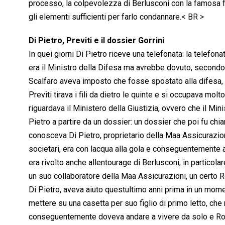
processo, la colpevolezza di Berlusconi con la famosa fr
gli elementi sufficienti per farlo condannare.< BR >
Di Pietro, Previti e il dossier Gorrini
In quei giorni Di Pietro riceve una telefonata: la telefonat
era il Ministro della Difesa ma avrebbe dovuto, secondo i 
Scalfaro aveva imposto che fosse spostato alla difesa, m
Previti tirava i fili da dietro le quinte e si occupava molt
riguardava il Ministero della Giustizia, ovvero che il Min
Pietro a partire da un dossier: un dossier che poi fu chia
conosceva Di Pietro, proprietario della Maa Assicurazion
societari, era con lacqua alla gola e conseguentemente av
era rivolto anche allentourage di Berlusconi; in particol
un suo collaboratore della Maa Assicurazioni, un certo 
Di Pietro, aveva aiuto questultimo anni prima in un momen
mettere su una casetta per suo figlio di primo letto, ch
conseguentemente doveva andare a vivere da solo e Rocca