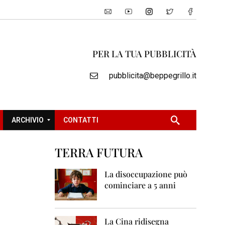
PER LA TUA PUBBLICITÀ
pubblicita@beppegrillo.it
ARCHIVIO
CONTATTI
TERRA FUTURA
2
0
La disoccupazione può
0
cominciare a 5 anni
5
2
0
La Cina ridisegna