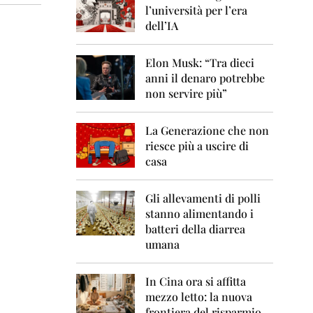
0
l’università per l’era
6
dell’IA
2
0
Elon Musk: “Tra dieci
0
anni il denaro potrebbe
7
non servire più”
2
0
La Generazione che non
0
8
riesce più a uscire di
casa
2
0
0
Gli allevamenti di polli
9
stanno alimentando i
batteri della diarrea
2
umana
0
1
0
In Cina ora si affitta
mezzo letto: la nuova
2
frontiera del risparmio