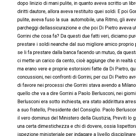
dopo linizio di mani pulite, in quanto aveva scritto un l
diritti dautore, allora aveva restituito quei soldi. E poi
pulite, aveva fuso la sua automobile, una Ritmo, gli ave
parcheggi dellassicurazione e che poi Di Pietro aveva ut
Gorrini che cosa fa? Da questi due fatti veri, diciamo pu
prestare i soldi neanche dal suo migliore amico proprio p
se li fa prestare dalla banca facendo un mutuo, da ques
ci mette un carico da cento, cioè aggiunge che in realtà qu
ma erano vere e proprie estorsioni fatte da Di Pietro, q
concussioni, nei confronti di Gorrini, per cui Di Pietro 
di favore nei processi che Gorrini stava avendo a Milano
quello che va a dire Gorrini a Paolo Berlusconi, nei giorn
Berlusconi era sotto inchiesta, era stato addirittura arres
a suo fratello, Presidente del Consiglio. Paolo Berlusco
il vero dominus del Ministero della Giustizia, Previti lo g
una certa dimestichezza e chi di dovere, ossia lispettor
ispezione ministeriale per indagare a livello disciplinare