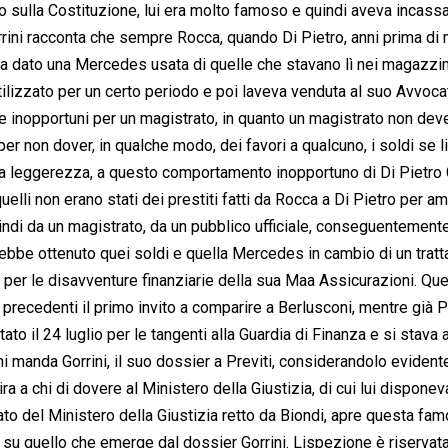
ibro sulla Costituzione, lui era molto famoso e quindi aveva incass
 Gorrini racconta che sempre Rocca, quando Di Pietro, anni prima di
va dato una Mercedes usata di quelle che stavano lì nei magazzini
ilizzato per un certo periodo e poi laveva venduta al suo Avvoca
re inopportuni per un magistrato, in quanto un magistrato non deve
er non dover, in qualche modo, dei favori a qualcuno, i soldi se l
ta leggerezza, a questo comportamento inopportuno di Di Pietro 
elli non erano stati dei prestiti fatti da Rocca a Di Pietro per am
uindi da un magistrato, da un pubblico ufficiale, conseguentement
avrebbe ottenuto quei soldi e quella Mercedes in cambio di un tra
 per le disavventure finanziarie della sua Maa Assicurazioni. Qu
i precedenti il primo invito a comparire a Berlusconi, mentre già 
tato il 24 luglio per le tangenti alla Guardia di Finanza e si stava 
ni manda Gorrini, il suo dossier a Previti, considerandolo eviden
ira a chi di dovere al Ministero della Giustizia, di cui lui dispone
ato del Ministero della Giustizia retto da Biondi, apre questa fa
 su quello che emerge dal dossier Gorrini. Lispezione è riservata