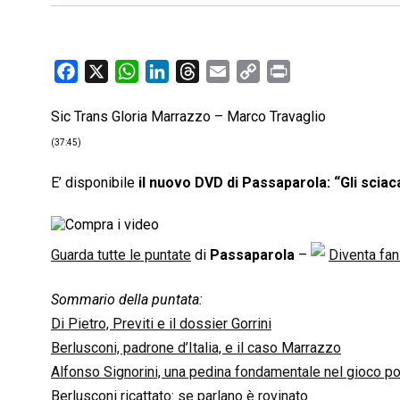
F
X
W
L
T
E
C
P
a
h
i
h
m
o
r
Sic Trans Gloria Marrazzo – Marco Travaglio
c
a
n
r
a
p
i
e
t
k
e
i
y
n
(37:45)
b
s
e
a
l
L
t
E’ disponibile
il nuovo DVD di Passaparola: “Gli sciaca
o
A
d
d
i
o
p
I
s
n
k
p
n
k
Guarda tutte le puntate
di
Passaparola
–
Diventa fa
Sommario della puntata:
Di Pietro, Previti e il dossier Gorrini
Berlusconi, padrone d’Italia, e il caso Marrazzo
Alfonso Signorini, una pedina fondamentale nel gioco po
Berlusconi ricattato: se parlano è rovinato