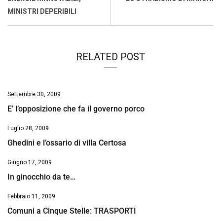
o
p
I
s
n
MINISTRI DEPERIBILI
k
p
n
k
RELATED POST
Settembre 30, 2009
E’ l’opposizione che fa il governo porco
Luglio 28, 2009
Ghedini e l’ossario di villa Certosa
Giugno 17, 2009
In ginocchio da te…
Febbraio 11, 2009
Comuni a Cinque Stelle: TRASPORTI