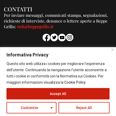
CONTATTI
Per inviare messaggi, comunicati stampa, segnalazioni,
richieste di interviste, denunce o lettere aperte a Beppe
Grillo:
web@beppegrillo.it
PUBBLICITA'
Informativa Privacy
Per la tua pubblicità su questo Blog:
Questo sito web utilizza i cookies per migliorare l'esperienza
pubblicita@beppegrillo.it
dell'utente. Continuando la navigazione l'utente acconsente a
tutti i cookie in conformità con la Normativa sui Cookies. Per
HOMEPAGE
COOKIE POLICY
PRIVACY POLICY
CONTATTI
maggiori informazioni visualizza la
Cookie Policy
Accept All
© Copyright 2026 - Il Blog di Beppe Grillo. All Rights Reserved - Powered by
happygrafic.com
Customize
Reject All