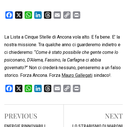
F
X
W
L
T
E
C
P
a
h
i
h
m
o
r
c
a
n
r
a
p
i
La Lista a Cinque Stelle di Ancona vola alto. E fa bene. E’ la
e
t
k
e
i
y
n
b
s
e
a
l
L
t
nostra missione. Tra qualche anno ci guarderemo indietro e
o
A
d
d
i
ci chiederemo: “
Come è stato possibile che gente come lo
o
p
I
s
n
psiconano, D’Alema, Fassino, la Carfagna ci abbia
k
p
n
k
governato?
” Non ci crederà nessuno, penseremo a un falso
storico. Forza Ancona. Forza
Mauro Gallegati
sindaco!.
F
X
W
L
T
E
C
P
a
h
i
h
m
o
r
c
a
n
r
a
p
i
e
t
k
e
i
y
n
PREVIOUS
NEXT
b
s
e
a
l
L
t
o
A
d
d
i
ENERGIE RINNOVABILI,
LO STRABISMO DI MARONI