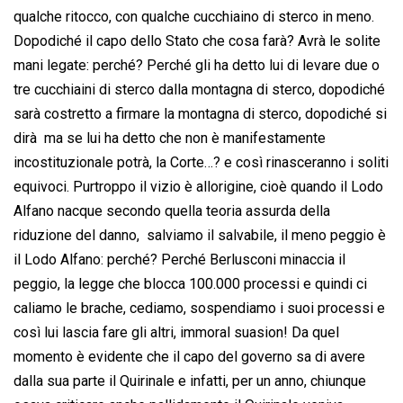
qualche ritocco, con qualche cucchiaino di sterco in meno.
Dopodiché il capo dello Stato che cosa farà? Avrà le solite
mani legate: perché? Perché gli ha detto lui di levare due o
tre cucchiaini di sterco dalla montagna di sterco, dopodiché
sarà costretto a firmare la montagna di sterco, dopodiché si
dirà  ma se lui ha detto che non è manifestamente
incostituzionale potrà, la Corte…? e così rinasceranno i soliti
equivoci. Purtroppo il vizio è allorigine, cioè quando il Lodo
Alfano nacque secondo quella teoria assurda della
riduzione del danno,  salviamo il salvabile, il meno peggio è
il Lodo Alfano: perché? Perché Berlusconi minaccia il
peggio, la legge che blocca 100.000 processi e quindi ci
caliamo le brache, cediamo, sospendiamo i suoi processi e
così lui lascia fare gli altri, immoral suasion! Da quel
momento è evidente che il capo del governo sa di avere
dalla sua parte il Quirinale e infatti, per un anno, chiunque