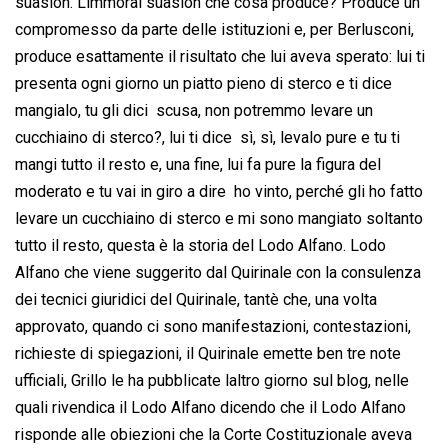
suasion. Limmoral suasion che cosa produce? Produce un
compromesso da parte delle istituzioni e, per Berlusconi,
produce esattamente il risultato che lui aveva sperato: lui ti
presenta ogni giorno un piatto pieno di sterco e ti dice 
mangialo, tu gli dici  scusa, non potremmo levare un
cucchiaino di sterco?, lui ti dice  sì, sì, levalo pure e tu ti
mangi tutto il resto e, una fine, lui fa pure la figura del
moderato e tu vai in giro a dire  ho vinto, perché gli ho fatto
levare un cucchiaino di sterco e mi sono mangiato soltanto
tutto il resto, questa è la storia del Lodo Alfano. Lodo
Alfano che viene suggerito dal Quirinale con la consulenza
dei tecnici giuridici del Quirinale, tantè che, una volta
approvato, quando ci sono manifestazioni, contestazioni,
richieste di spiegazioni, il Quirinale emette ben tre note
ufficiali, Grillo le ha pubblicate laltro giorno sul blog, nelle
quali rivendica il Lodo Alfano dicendo che il Lodo Alfano
risponde alle obiezioni che la Corte Costituzionale aveva