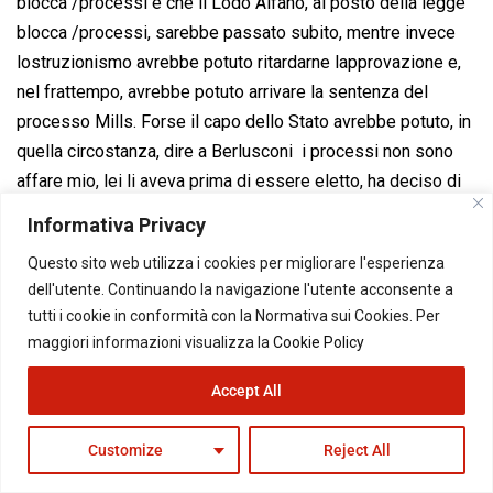
blocca /processi e che il Lodo Alfano, al posto della legge
blocca /processi, sarebbe passato subito, mentre invece
lostruzionismo avrebbe potuto ritardarne lapprovazione e,
nel frattempo, avrebbe potuto arrivare la sentenza del
processo Mills. Forse il capo dello Stato avrebbe potuto, in
quella circostanza, dire a Berlusconi  i processi non sono
affare mio, lei li aveva prima di essere eletto, ha deciso di
candidarsi da imputato, non i meravigli se adesso, che
Informativa Privacy
arrivano alla fine, i processi producono una sentenza: se lei
Questo sito web utilizza i cookies per migliorare l'esperienza
ritiene che non ci debbano essere dei processi a carico del
dell'utente. Continuando la navigazione l'utente acconsente a
Presidente del Consiglio perché il Presidente del Consiglio
tutti i cookie in conformità con la Normativa sui Cookies. Per
deve occuparsi 24 ore su 24 di governare il Paese
maggiori informazioni visualizza la
Cookie Policy
benissimo, faccia come si fa nelle democrazie normali,
faccia come ha fatto Nixon, faccia come ha fatto Devil Pain,
Accept All
faccia come ha fatto Olmert, faccia come ha fatto il
governatore dello stato di New York, se ha unindagine e
Customize
Reject All
pensa di essere troppo occupato appresso a quellindagine