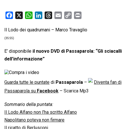
F
X
W
L
T
E
C
P
a
h
i
h
m
o
r
Il Lodo dei quadrumani – Marco Travaglio
c
a
n
r
a
p
i
e
t
k
e
i
y
n
(35:55)
b
s
e
a
l
L
t
E’ disponibile
il nuovo DVD di Passaparola: “Gli sciacalli
o
A
d
d
i
dell’informazione”
o
p
I
s
n
k
p
n
k
Guarda tutte le puntate
di
Passaparola
–
Diventa fan di
Passaparola su
Facebook
–
Scarica Mp3
Sommario della puntata:
Il Lodo Alfano non l’ha scritto Alfano
Napolitano poteva non firmare
Il ricatto di Berlusconi