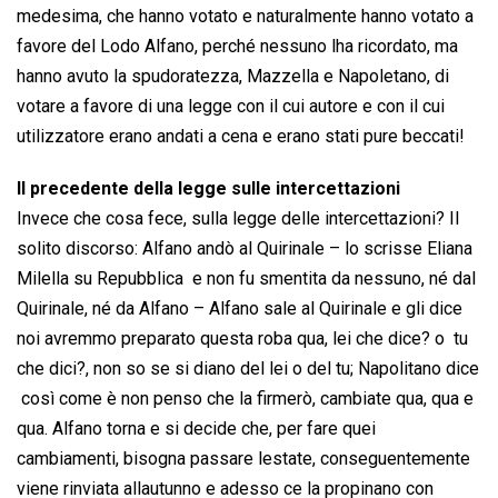
medesima, che hanno votato e naturalmente hanno votato a
favore del Lodo Alfano, perché nessuno lha ricordato, ma
hanno avuto la spudoratezza, Mazzella e Napoletano, di
votare a favore di una legge con il cui autore e con il cui
utilizzatore erano andati a cena e erano stati pure beccati!
Il precedente della legge sulle intercettazioni
Invece che cosa fece, sulla legge delle intercettazioni? Il
solito discorso: Alfano andò al Quirinale – lo scrisse Eliana
Milella su Repubblica e non fu smentita da nessuno, né dal
Quirinale, né da Alfano – Alfano sale al Quirinale e gli dice 
noi avremmo preparato questa roba qua, lei che dice? o  tu
che dici?, non so se si diano del lei o del tu; Napolitano dice
 così come è non penso che la firmerò, cambiate qua, qua e
qua. Alfano torna e si decide che, per fare quei
cambiamenti, bisogna passare lestate, conseguentemente
viene rinviata allautunno e adesso ce la propinano con