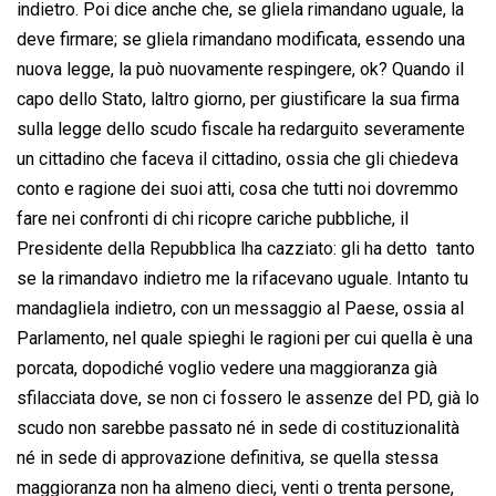
indietro. Poi dice anche che, se gliela rimandano uguale, la
deve firmare; se gliela rimandano modificata, essendo una
nuova legge, la può nuovamente respingere, ok? Quando il
capo dello Stato, laltro giorno, per giustificare la sua firma
sulla legge dello scudo fiscale ha redarguito severamente
un cittadino che faceva il cittadino, ossia che gli chiedeva
conto e ragione dei suoi atti, cosa che tutti noi dovremmo
fare nei confronti di chi ricopre cariche pubbliche, il
Presidente della Repubblica lha cazziato: gli ha detto  tanto
se la rimandavo indietro me la rifacevano uguale. Intanto tu
mandagliela indietro, con un messaggio al Paese, ossia al
Parlamento, nel quale spieghi le ragioni per cui quella è una
porcata, dopodiché voglio vedere una maggioranza già
sfilacciata dove, se non ci fossero le assenze del PD, già lo
scudo non sarebbe passato né in sede di costituzionalità
né in sede di approvazione definitiva, se quella stessa
maggioranza non ha almeno dieci, venti o trenta persone,