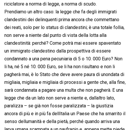
riciclatore a norma di legge, a norma di scudo.
Prendiamo un altro caso: la legge che fa degli immigrati
clandestini dei delinquenti prima ancora che commettano
dei reati, solo per lo status di clandestini; è una totale follia,
non serve a niente dal punto di vista della lotta alla
clandestinità: perché? Come potrà mai essere spaventato
un immigrato clandestino dalla prospettiva di essere
condannato a una pena pecuniaria di 5 o 10. 000 Euro? Non
li ha, né 5 né 10. 000 Euro, se li ha non risultano e non li
pagherà mai, è lo Stato che deve avere paura di unondata di
migliaia, migliaia e migliaia di processi a gente che, alla fine,
sarà condannata a pagare una multa che non pagherà. E una
legge che da un lato non serve a niente e, dallaltro lato,
paralizza – se già non fosse paralizzata – la giustizia
ancora di più e in più fa dellItalia un Paese che ha smarrito il
senso dellumanità e della pietà, perché quando arriva una
larva umana scampata a un naufragio e, appena mette piede