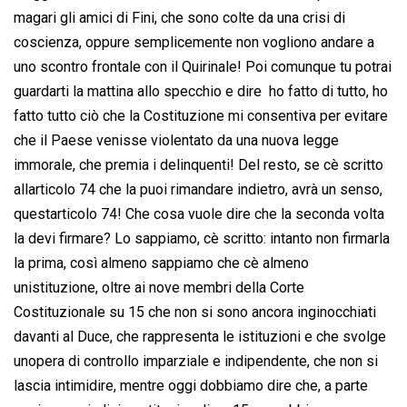
magari gli amici di Fini, che sono colte da una crisi di
coscienza, oppure semplicemente non vogliono andare a
uno scontro frontale con il Quirinale! Poi comunque tu potrai
guardarti la mattina allo specchio e dire  ho fatto di tutto, ho
fatto tutto ciò che la Costituzione mi consentiva per evitare
che il Paese venisse violentato da una nuova legge
immorale, che premia i delinquenti! Del resto, se cè scritto
allarticolo 74 che la puoi rimandare indietro, avrà un senso,
questarticolo 74! Che cosa vuole dire che la seconda volta
la devi firmare? Lo sappiamo, cè scritto: intanto non firmarla
la prima, così almeno sappiamo che cè almeno
unistituzione, oltre ai nove membri della Corte
Costituzionale su 15 che non si sono ancora inginocchiati
davanti al Duce, che rappresenta le istituzioni e che svolge
unopera di controllo imparziale e indipendente, che non si
lascia intimidire, mentre oggi dobbiamo dire che, a parte