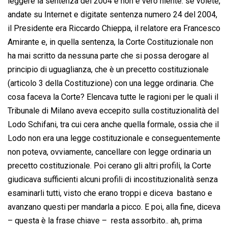
leggere la sentenza del 2004 e non è vero niente: se volete,
andate su Internet e digitate sentenza numero 24 del 2004,
il Presidente era Riccardo Chieppa, il relatore era Francesco
Amirante e, in quella sentenza, la Corte Costituzionale non
ha mai scritto da nessuna parte che si possa derogare al
principio di uguaglianza, che è un precetto costituzionale
(articolo 3 della Costituzione) con una legge ordinaria. Che
cosa faceva la Corte? Elencava tutte le ragioni per le quali il
Tribunale di Milano aveva eccepito sulla costituzionalità del
Lodo Schifani, tra cui cera anche quella formale, ossia che il
Lodo non era una legge costituzionale e conseguentemente
non poteva, ovviamente, cancellare con legge ordinaria un
precetto costituzionale. Poi cerano gli altri profili, la Corte
giudicava sufficienti alcuni profili di incostituzionalità senza
esaminarli tutti, visto che erano troppi e diceva  bastano e
avanzano questi per mandarla a picco. E poi, alla fine, diceva
– questa è la frase chiave –  resta assorbito.. ah, prima