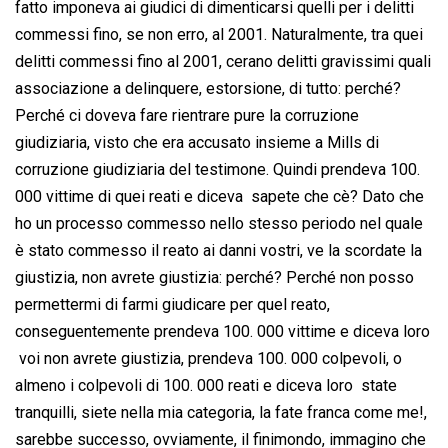
fatto imponeva ai giudici di dimenticarsi quelli per i delitti
commessi fino, se non erro, al 2001. Naturalmente, tra quei
delitti commessi fino al 2001, cerano delitti gravissimi quali
associazione a delinquere, estorsione, di tutto: perché?
Perché ci doveva fare rientrare pure la corruzione
giudiziaria, visto che era accusato insieme a Mills di
corruzione giudiziaria del testimone. Quindi prendeva 100.
000 vittime di quei reati e diceva  sapete che cè? Dato che
ho un processo commesso nello stesso periodo nel quale
è stato commesso il reato ai danni vostri, ve la scordate la
giustizia, non avrete giustizia: perché? Perché non posso
permettermi di farmi giudicare per quel reato,
conseguentemente prendeva 100. 000 vittime e diceva loro
 voi non avrete giustizia, prendeva 100. 000 colpevoli, o
almeno i colpevoli di 100. 000 reati e diceva loro  state
tranquilli, siete nella mia categoria, la fate franca come me!,
sarebbe successo, ovviamente, il finimondo, immagino che