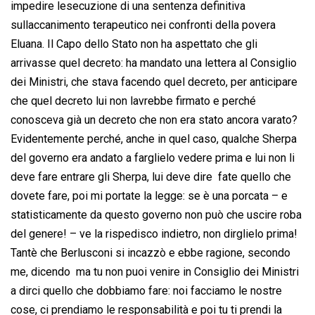
impedire lesecuzione di una sentenza definitiva
sullaccanimento terapeutico nei confronti della povera
Eluana. Il Capo dello Stato non ha aspettato che gli
arrivasse quel decreto: ha mandato una lettera al Consiglio
dei Ministri, che stava facendo quel decreto, per anticipare
che quel decreto lui non lavrebbe firmato e perché
conosceva già un decreto che non era stato ancora varato?
Evidentemente perché, anche in quel caso, qualche Sherpa
del governo era andato a farglielo vedere prima e lui non li
deve fare entrare gli Sherpa, lui deve dire  fate quello che
dovete fare, poi mi portate la legge: se è una porcata – e
statisticamente da questo governo non può che uscire roba
del genere! – ve la rispedisco indietro, non dirglielo prima!
Tantè che Berlusconi si incazzò e ebbe ragione, secondo
me, dicendo  ma tu non puoi venire in Consiglio dei Ministri
a dirci quello che dobbiamo fare: noi facciamo le nostre
cose, ci prendiamo le responsabilità e poi tu ti prendi la