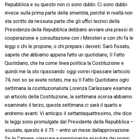
Repubblica e su questo non ci sono dubbi. Ci sono dubbi
invece sulla prima parte della smentita, perché in realtà non
sta scritto da nessuna parte che gli uffici tecnici della
Presidenza della Repubblica debbano avviare una prassi di
cooperazione e consultazione con i Ministeri e con chi fa le
leggi o chi le propone, o chi prepara i decreti. Sarò fissato,
sapete che abbiamo appena fatto un quotidiano, Il Fatto
Quotidiano, che ha come linea politica la Costituzione e
quindi me la sto ripassando: oggi vorrei ripassare larticolo
74; non so se avete notato, ma su Il Fatto Quotidiano ogni
settimana la costituzionalista Lorenza Carlassare esamina
un articolo della Costituzione, la settimana scorsa abbiamo
esaminato il terzo, questa settimana ci sarà il quarto e
andremo avanti. Vi anticipo il settantaquattresimo, che dice: 
le leggi sono promulgate dal Presidente della Repubblica –
scusate, questo è il 73 – entro un mese dallapprovazione.
Se le Camere, ciascuna a maggioranza assoluta dei propri