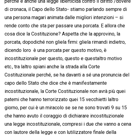
perché è anche una legge liberticida contro il diritto /dovere
di cronaca, il Capo dello Stato- stiamo parlando sempre di
una persona magari animata dalle migliori intenzioni – si
rende conto che sta per passare una porcata. E allora che
cosa dice la Costituzione? Aspetta che la approvino, la
porcata, dopodiché non gliela firmi: gliela rimandi indietro,
dicendo loro  è una porcata per questo motivo, è
incostituzionale per questo, questo e questaltro motivo
etc., tra laltro spiani anche la strada alla Corte
Costituzionale perché, se ha davanti a sé una pronuncia del
capo dello Stato che dice che è manifestamente
incostituzionale, la Corte Costituzionale non avrà più quei
patemi che hanno terrorizzato quei 15 vecchietti laltro
giorno, per cui è un miracolo se se ne sono trovati 9 su 15
che hanno avuto il coraggio di dichiarare incostituzionale
una legge incostituzionale, compresi i due che vanno a cena
con lautore della legge e con lutilizzatore finale della