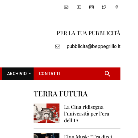
PER LA TUA PUBBLICITÀ
pubblicita@beppegrillo.it
ARCHIVIO
CONTATTI
TERRA FUTURA
2
0
La Cina ridisegna
0
l’università per l’era
5
dell’IA
2
0
Elon Musk: “Tra dieci