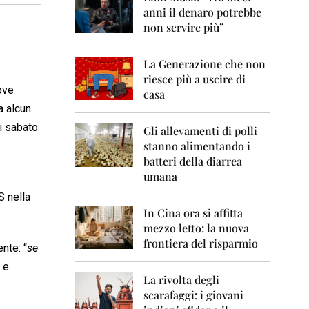
0
anni il denaro potrebbe
6
non servire più”
2
0
La Generazione che non
0
7
riesce più a uscire di
ove
casa
2
a alcun
0
i sabato
0
Gli allevamenti di polli
8
stanno alimentando i
batteri della diarrea
2
umana
0
0
S nella
9
In Cina ora si affitta
mezzo letto: la nuova
2
frontiera del risparmio
0
nte: “
se
1
 e
0
La rivolta degli
scarafaggi: i giovani
2