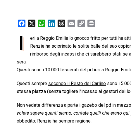
F
X
W
L
T
E
C
P
a
h
i
h
m
o
r
I
eri a Reggio Emilia lo gnocco fritto per tutti ha att
c
a
n
r
a
p
i
e
Renzie ha sciorinato le solite balle del suo copio
t
k
e
i
y
n
b
s
e
a
l
L
t
rimborso degli incassi che ci sarebbero stati se 
o
A
d
d
i
sera.
o
p
I
s
n
Questi sono i 10.000 tesserati del pd ieri a Reggio Emili
k
p
n
k
Questi sempre
secondo il Resto del Carlino
sono i 5.000
stessa piazza (senza togliere l’incasso ai gestori dei lo
Non vedete differenza a parte i gazebo del pd in mezzo a
volete sapere quanti siamo, contate quelli che erano qui p
obbedito: Renzie ha sempre ragione.