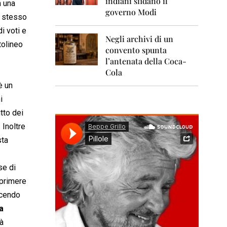
indiani sfidano il
0
n una
1
governo Modi
o stesso
1
i voti e
Negli archivi di un
2
tolineo
0
convento spunta
1
l’antenata della Coca-
2
Cola
è un
2
0
i
1
tto dei
3
 Inoltre
2
sta
0
1
4
se di
2
sprimere
0
scendo
1
5
a
à
2