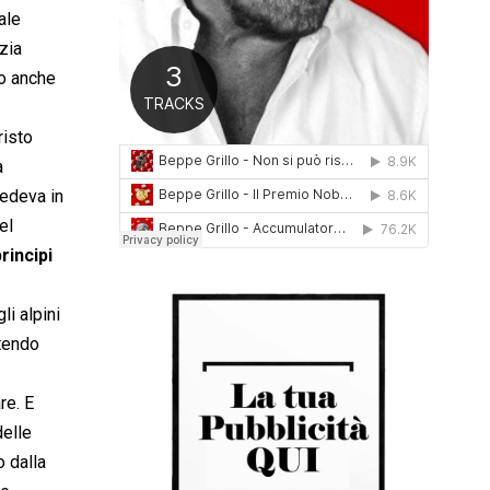
ale
0
1
zia
6
no anche
risto
a
redeva in
el
rincipi
li alpini
otendo
re. E
delle
 dalla