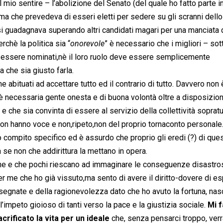
mio sentire – l’abolizione del Senato (del quale ho fatto parte i
cima che prevedeva di esseri eletti per sedere su gli scranni dell
si guadagnava superando altri candidati magari per una manciata d
chè la politica sia “
onorevole
” è necessario che i migliori – sot
 essere nominati,nè il loro ruolo deve essere semplicemente
ca che sia giusto farla.
e abituati ad accettare tutto ed il contrario di tutto. Davvero non 
è necessaria gente onesta e di buona volontà oltre a disposizion
 che sia convinta di essere al servizio della collettività sopratu
 non hanno voce e non,ripeto,non del proprio tornaconto personale.
 compito specifico ed è assurdo che proprio gli eredi (?) di que
se non che addirittura la mettano in opera.
one e che pochi riescano ad immaginare le conseguenze disastro
er me che ho già vissuto,ma sento di avere il diritto-dovere di e
nsegnate e della ragionevolezza dato che ho avuto la fortuna, na
’impeto gioioso di tanti verso la pace e la giustizia sociale.
Mi f
rificato la vita per un ideale
che, senza pensarci troppo, verr