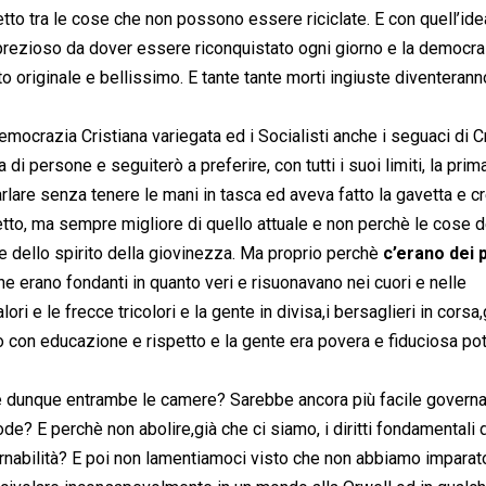
tto tra le cose che non possono essere riciclate. E con quell’ide
o prezioso da dover essere riconquistato ogni giorno e la democra
to originale e bellissimo. E tante tante morti ingiuste diventeran
mocrazia Cristiana variegata ed i Socialisti anche i seguaci di C
ta di persone e seguiterò a preferire, con tutti i suoi limiti, la prim
rlare senza tenere le mani in tasca ed aveva fatto la gavetta e c
to, ma sempre migliore di quello attuale e non perchè le cose d
 dello spirito della giovinezza. Ma proprio perchè
c’erano dei p
che erano fondanti in quanto veri e risuonavano nei cuori e nelle
ri e le frecce tricolori e la gente in divisa,i bersaglieri in corsa,g
no con educazione e rispetto e la gente era povera e fiduciosa p
re dunque entrambe le camere? Sarebbe ancora più facile governa
e? E perchè non abolire,già che ci siamo, i diritti fondamentali 
nabilità? E poi non lamentiamoci visto che non abbiamo imparato