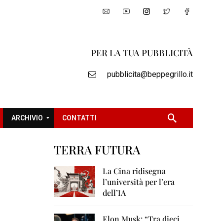
PER LA TUA PUBBLICITÀ
pubblicita@beppegrillo.it
ARCHIVIO
CONTATTI
TERRA FUTURA
2
0
La Cina ridisegna
0
l’università per l’era
5
dell’IA
2
0
Elon Musk: “Tra dieci