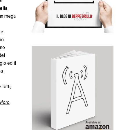
he
ella
 un mega
 e
no
nno
dei
io ed il
na
Iotti,
 Moro