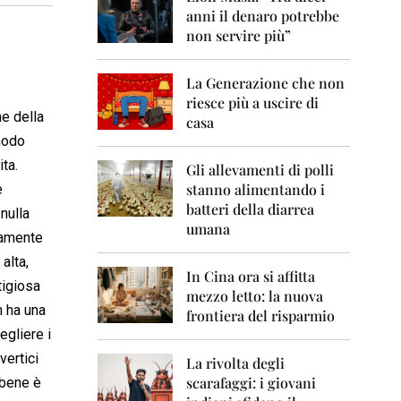
0
anni il denaro potrebbe
6
non servire più”
2
0
La Generazione che non
0
7
riesce più a uscire di
ne della
casa
2
 modo
0
ta.
0
Gli allevamenti di polli
8
stanno alimentando i
e
batteri della diarrea
nulla
2
umana
0
iamente
0
alta,
9
In Cina ora si affitta
tigiosa
mezzo letto: la nuova
2
n ha una
frontiera del risparmio
0
egliere i
1
0
vertici
La rivolta degli
scarafaggi: i giovani
 bene è
2