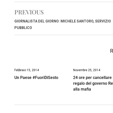
c
a
n
r
a
p
i
e
t
k
e
i
y
n
PREVIOUS
b
s
e
a
l
L
t
o
A
d
d
i
GIORNALISTA DEL GIORNO: MICHELE SANTORO, SERVIZIO
o
p
I
s
n
PUBBLICO
k
p
n
k
R
Febbraio 15, 2014
Novembre 25, 2014
Un Paese #FuoriDiSesto
24 ore per cancellare 
regalo del governo R
alla mafia