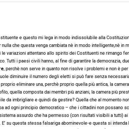
stituente e questo mi lega in modo indissolubile alla Costituzio
er nulla che questa venga cambiata nè in modo intelligente,nè in
 variazioni attentano allo spirito dei Costituenti ne rimango feri
 Tutti i paesi civili hanno, al fine di garantire la democrazia, du
re
, perchè non serve in quanto non risolve i problemi e non è per 
uole diminuire il numero degli eletti si può fare senza necessar
prio eliminare una, perchè proprio quella più antica, la camera 
profilo, quella composta dai membri più anziani, la camera più pres
ficile da imbrigliare e quindi da gestire? Quella che al momento no
 ad ogni principio democratico – che i cittadini non possano sc
sistema assurdo che ha permesso (con risultati visibili a tutti) ai 
. E’ su questa stessa falsariga abominevole-e questa si intenda