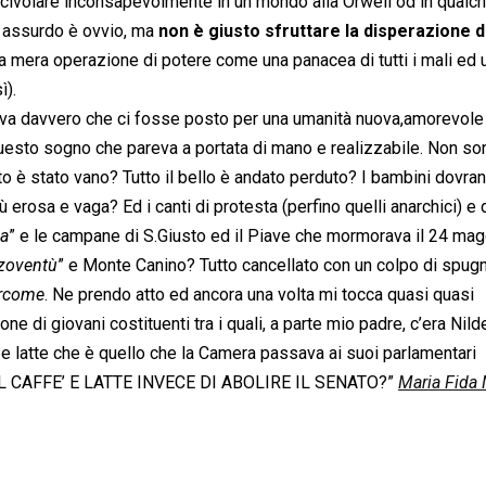
o scivolare inconsapevolmente in un mondo alla Orwell od in qualc
 assurdo è ovvio, ma
non è giusto sfruttare la disperazione d
na mera operazione di potere come una panacea di tutti i mali ed
ì).
va davvero che ci fosse posto per una umanità nuova,amorevole
a questo sogno che pareva a portata di mano e realizzabile. Non so
 è stato vano? Tutto il bello è andato perduto? I bambini dovra
erosa e vaga? Ed i canti di protesta (perfino quelli anarchici) e 
la
” e le campane di S.Giusto ed il Piave che mormorava il 24 magg
zoventù
” e Monte Canino? Tutto cancellato con un colpo di spug
ercome
. Ne prendo atto ed ancora una volta mi tocca quasi quasi
di giovani costituenti tra i quali, a parte mio padre, c’era Nilde 
 e latte che è quello che la Camera passava ai suoi parlamentari
L CAFFE’ E LATTE INVECE DI ABOLIRE IL SENATO?”
Maria Fida