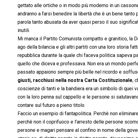
gettato alle ortiche o in modo più moderno in un cassone
andranno a farsi benedire la libertà che è un bene tant
parola tanto abusata da aver quasi perso il suo significa
inutili.
Mi manca il Partito Comunista compatto e granitico, la De
ago della bilancia e gli altri partiti con una loro storia fat
repubblica durante la quale chi faceva politica sapeva pa
quello che diceva e professava. Non era un mondo perfet
passato appaiono sempre più belle nel ricordo e soffuse
giusti, racchiusi nella nostra Carta Costituzionale
, 
coscienze di tanti e la bandiera era un simbolo di quei valo
con la loro penna sul cappello e le persone si salutava
contare sul futuro a pieno titolo.
Faccio un esempio di fantapolitica. Perchè non elimina
perchè non il coprifuoco e l’arresto delle persone scomod
persone e magari pensare al confino in nome della gover