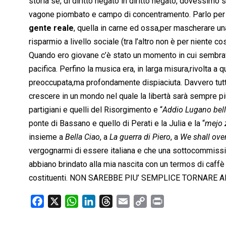
storia se, di diritto negato in diritto negato, dovessim
vagone piombato e campo di concentramento. Parlo per
gente reale
, quella in carne ed ossa,per mascherare u
risparmio a livello sociale (tra l’altro non è per niente cos
Quando ero giovane c’è stato un momento in cui sembra
pacifica. Perfino la musica era, in larga misura,rivolta 
preoccupata,ma profondamente dispiaciuta. Davvero tutto
crescere in un mondo nel quale la libertà sarà sempre più 
partigiani e quelli del Risorgimento e “
Addio Lugano bel
ponte di Bassano e quello di Perati e la Julia e la “
mejo 
insieme a
Bella Ciao
, a
La guerra di Piero
, a
We shall ov
vergognarmi di essere italiana e che una sottocommissione 
abbiano brindato alla mia nascita con un termos di caffè
costituenti. NON SAREBBE PIU’ SEMPLICE TORNARE A
F
X
W
L
T
E
C
P
a
h
i
h
m
o
r