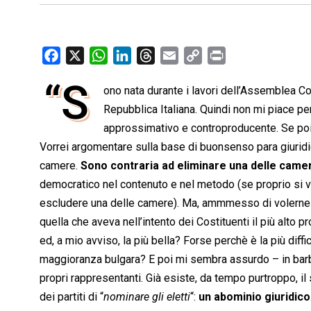
F
X
W
L
T
E
C
P
a
h
i
h
m
o
r
“S
ono nata durante i lavori dell’Assemblea Co
c
a
n
r
a
p
i
e
Repubblica Italiana. Quindi non mi piace p
t
k
e
i
y
n
b
s
e
a
l
L
t
approssimativo e controproducente. Se poi le
o
A
d
d
i
Vorrei argomentare sulla base di buonsenso para giuridico.
o
p
I
s
n
camere.
Sono contraria ad eliminare una delle came
k
p
n
k
democratico nel contenuto e nel metodo (se proprio si v
escludere una delle camere). Ma, ammmesso di volerne pro
quella che aveva nell’intento dei Costituenti il più alto 
ed, a mio avviso, la più bella? Forse perchè è la più dif
maggioranza bulgara? E poi mi sembra assurdo – in barba
propri rappresentanti. Già esiste, da tempo purtroppo, il 
dei partiti di “
nominare gli eletti
“:
un abominio giuridico