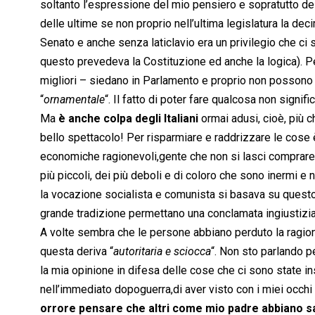
soltanto l’espressione del mio pensiero e sopratutto del 
delle ultime se non proprio nell’ultima legislatura la de
Senato e anche senza laticlavio era un privilegio che ci 
questo prevedeva la Costituzione ed anche la logica). Per
migliori – siedano in Parlamento e proprio non possono
“
ornamentale
“. Il fatto di poter fare qualcosa non signifi
Ma
è anche colpa degli Italiani
ormai adusi, cioè, più ch
bello spettacolo! Per risparmiare e raddrizzare le cose 
economiche ragionevoli,gente che non si lasci comprare e
più piccoli, dei più deboli e di coloro che sono inermi e
la vocazione socialista e comunista si basava su questo
grande tradizione permettano una conclamata ingiustizia 
A volte sembra che le persone abbiano perduto la ragi
questa deriva “
autoritaria e sciocca
“. Non sto parlando p
la mia opinione in difesa delle cose che ci sono state i
nell’immediato dopoguerra,di aver visto con i miei occhi l
orrore pensare che altri come mio padre abbiano sac