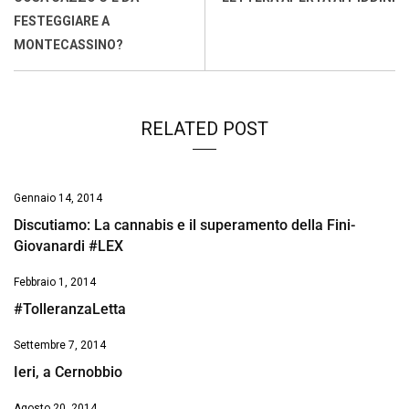
o
p
I
s
n
FESTEGGIARE A
k
p
n
k
MONTECASSINO?
RELATED POST
Gennaio 14, 2014
Discutiamo: La cannabis e il superamento della Fini-
Giovanardi #LEX
Febbraio 1, 2014
#TolleranzaLetta
Settembre 7, 2014
Ieri, a Cernobbio
Agosto 20, 2014