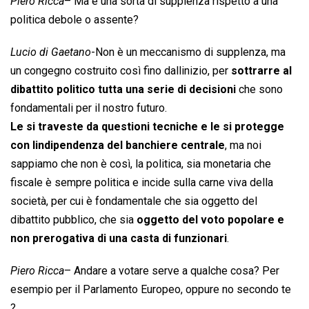
Piero Ricca
– Ma è una sorta di supplenza rispetto a una
politica debole o assente?
Lucio di Gaetano
-Non è un meccanismo di supplenza, ma
un congegno costruito così fino dallinizio, per
sottrarre al
dibattito politico tutta una serie di decisioni
che sono
fondamentali per il nostro futuro.
Le si traveste da questioni tecniche e le si protegge
con lindipendenza del banchiere centrale
, ma noi
sappiamo che non è così, la politica, sia monetaria che
fiscale è sempre politica e incide sulla carne viva della
società, per cui è fondamentale che sia oggetto del
dibattito pubblico, che sia
oggetto del voto popolare e
non prerogativa di una casta di funzionari
.
Piero Ricca
– Andare a votare serve a qualche cosa? Per
esempio per il Parlamento Europeo, oppure no secondo te
?