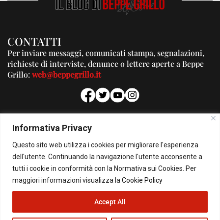
CONTATTI
Per inviare messaggi, comunicati stampa, segnalazioni,
richieste di interviste, denunce o lettere aperte a Beppe
Grillo:
web@beppegrillo.it
PUBBLICITA'
Informativa Privacy
Per la tua pubblicità su questo Blog:
Questo sito web utilizza i cookies per migliorare l'esperienza
pubblicita@beppegrillo.it
dell'utente. Continuando la navigazione l'utente acconsente a
tutti i cookie in conformità con la Normativa sui Cookies. Per
HOMEPAGE
COOKIE POLICY
PRIVACY POLICY
CONTATTI
maggiori informazioni visualizza la
Cookie Policy
Accept All
© Copyright 2026 - Il Blog di Beppe Grillo. All Rights Reserved - Powered by
happygrafic.com