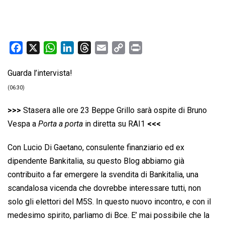
F
X
W
L
T
E
C
P
a
h
i
h
m
o
r
Guarda l’intervista!
c
a
n
r
a
p
i
e
t
k
e
i
y
n
(06:30)
b
s
e
a
l
L
t
>>>
Stasera alle ore 23 Beppe Grillo sarà ospite di Bruno
o
A
d
d
i
Vespa a
Porta a porta
in diretta su RAI1
<<<
o
p
I
s
n
k
p
n
k
Con Lucio Di Gaetano, consulente finanziario ed ex
dipendente Bankitalia, su questo Blog abbiamo già
contribuito a far emergere la svendita di Bankitalia, una
scandalosa vicenda che dovrebbe interessare tutti, non
solo gli elettori del M5S. In questo nuovo incontro, e con il
medesimo spirito, parliamo di Bce. E’ mai possibile che la