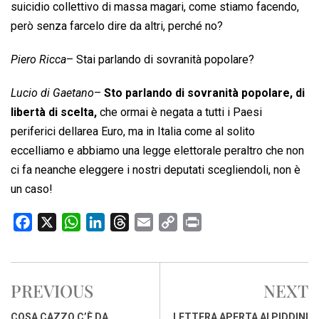
suicidio collettivo di massa magari, come stiamo facendo,
però senza farcelo dire da altri, perché no?
Piero Ricca
– Stai parlando di sovranità popolare?
Lucio di Gaetano
–
Sto parlando di sovranità popolare, di
libertà di scelta,
che ormai è negata a tutti i Paesi
periferici dellarea Euro, ma in Italia come al solito
eccelliamo e abbiamo una legge elettorale peraltro che non
ci fa neanche eleggere i nostri deputati scegliendoli, non è
un caso!
F
X
W
L
T
E
C
P
a
h
i
h
m
o
r
c
a
n
r
a
p
i
e
t
k
e
i
y
n
PREVIOUS
NEXT
b
s
e
a
l
L
t
o
A
d
d
i
COSA CAZZO C’È DA
LETTERA APERTA AI PIDDINI