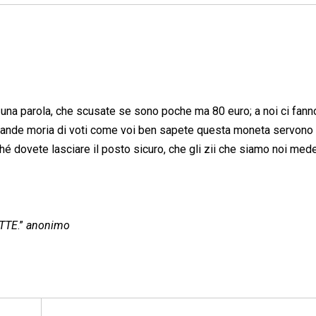
i una parola, che scusate se sono poche ma 80 euro; a noi ci fan
 grande moria di voti come voi ben sapete questa moneta servono
ché dovete lasciare il posto sicuro, che gli zii che siamo noi med
TTE
.”
anonimo