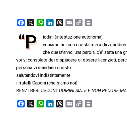
F
X
W
L
T
E
C
P
a
h
i
h
m
o
r
“P
iddini (intestazione autonoma),
c
a
n
r
a
p
i
e
veniamo noi con questa mia a dirvi, addirv
t
k
e
i
y
n
b
s
e
a
l
L
t
che quest’anno, una parola, c’e’ stata una
o
A
d
d
i
voi vi consolate dei dispiacere di essere licenziati, per
o
p
I
s
n
persona vi mandano questo…
k
p
n
k
salutandovi indistintamente.
i fratelli Caponi (che siamo noi)
RENZI BERLUSCONI:
UOMINI SIATE E NON PECORE MA
F
X
W
L
T
E
C
P
a
h
i
h
m
o
r
c
a
n
r
a
p
i
e
t
k
e
i
y
n