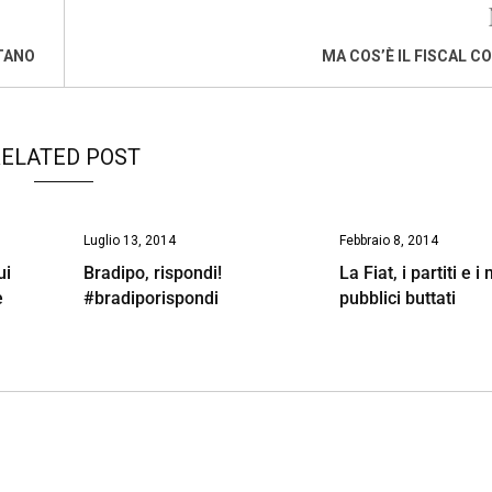
ETANO
MA COS’È IL FISCAL 
ELATED POST
Luglio 13, 2014
Febbraio 8, 2014
ui
Bradipo, rispondi!
La Fiat, i partiti e i 
e
#bradiporispondi
pubblici buttati