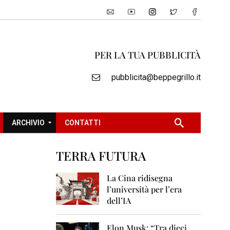
PER LA TUA PUBBLICITÀ
pubblicita@beppegrillo.it
ARCHIVIO
CONTATTI
TERRA FUTURA
2
0
La Cina ridisegna
0
l’università per l’era
5
dell’IA
2
0
Elon Musk: “Tra dieci