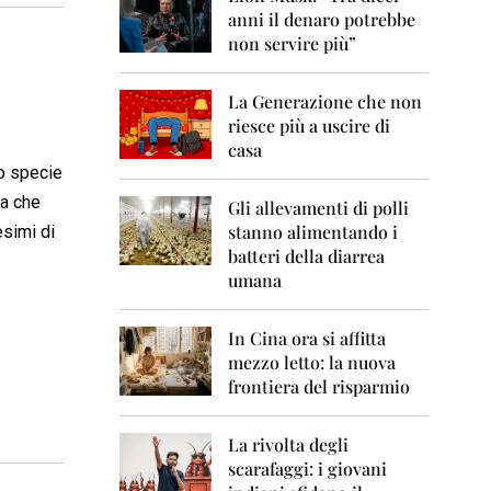
0
anni il denaro potrebbe
6
non servire più”
2
0
La Generazione che non
0
7
riesce più a uscire di
casa
2
no specie
0
 a che
0
Gli allevamenti di polli
8
stanno alimentando i
esimi di
batteri della diarrea
2
umana
0
0
9
In Cina ora si affitta
mezzo letto: la nuova
2
frontiera del risparmio
0
1
0
La rivolta degli
scarafaggi: i giovani
2