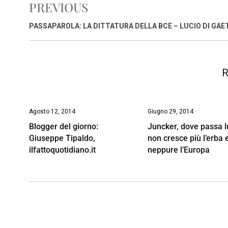
PREVIOUS
b
s
e
a
l
L
t
o
A
d
d
i
PASSAPAROLA: LA DITTATURA DELLA BCE – LUCIO DI GA
o
p
I
s
n
k
p
n
k
R
Agosto 12, 2014
Giugno 29, 2014
Blogger del giorno:
Juncker, dove passa l
Giuseppe Tipaldo,
non cresce più l’erba 
ilfattoquotidiano.it
neppure l’Europa