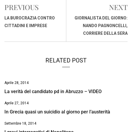
e
t
k
e
i
y
n
PREVIOUS
NEXT
b
s
e
a
l
L
t
o
A
d
d
i
LA BUROCRAZIA CONTRO
GIORNALISTA DEL GIORNO:
o
p
I
s
n
CITTADINI E IMPRESE
NANDO PAGNONCELLI,
k
p
n
k
CORRIERE DELLA SERA
RELATED POST
Aprile 28, 2014
La verità del candidato pd in Abruzzo – VIDEO
Aprile 27, 2014
In Grecia quasi un suicidio al giorno per l’austerità
Settembre 18, 2014