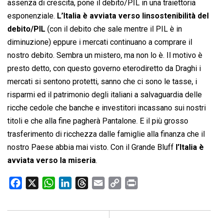
assenza di crescita, pone il debito/PIL in una traiettoria
esponenziale.
L’Italia è avviata verso linsostenibilità del
debito/PIL
(con il debito che sale mentre il PIL è in
diminuzione) eppure i mercati continuano a comprare il
nostro debito. Sembra un mistero, ma non lo è. Il motivo è
presto detto, con questo governo eterodiretto da Draghi i
mercati si sentono protetti, sanno che ci sono le tasse, i
risparmi ed il patrimonio degli italiani a salvaguardia delle
ricche cedole che banche e investitori incassano sui nostri
titoli e che alla fine pagherà Pantalone. E il più grosso
trasferimento di ricchezza dalle famiglie alla finanza che il
nostro Paese abbia mai visto. Con il Grande Bluff
l’Italia è
avviata verso la miseria
.
F
X
W
L
T
E
C
P
a
h
i
h
m
o
r
c
a
n
r
a
p
i