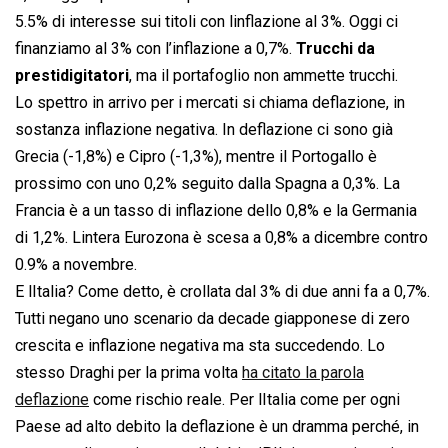
5.5% di interesse sui titoli con linflazione al 3%. Oggi ci
finanziamo al 3% con l’inflazione a 0,7%.
Trucchi da
prestidigitatori
, ma il portafoglio non ammette trucchi.
Lo spettro in arrivo per i mercati si chiama deflazione, in
sostanza inflazione negativa. In deflazione ci sono già
Grecia (-1,8%) e Cipro (-1,3%), mentre il Portogallo è
prossimo con uno 0,2% seguito dalla Spagna a 0,3%. La
Francia è a un tasso di inflazione dello 0,8% e la Germania
di 1,2%. Lintera Eurozona è scesa a 0,8% a dicembre contro
0.9% a novembre.
E lItalia? Come detto, è crollata dal 3% di due anni fa a 0,7%.
Tutti negano uno scenario da decade giapponese di zero
crescita e inflazione negativa ma sta succedendo. Lo
stesso Draghi per la prima volta
ha citato la parola
deflazione
come rischio reale. Per lItalia come per ogni
Paese ad alto debito la deflazione è un dramma perché, in