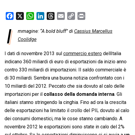
F
X
W
L
T
E
C
P
a
h
i
h
m
o
r
I
mmagine: “A bold bluff” di
Cassius Marcellus
c
a
n
r
a
p
i
e
Coolidge
t
k
e
i
y
n
b
s
e
a
l
L
t
I dati di novembre 2013 sul
commercio estero
dellItalia
o
A
d
d
i
indicano 360 miliardi di euro di esportazioni da inizio anno
o
p
I
s
n
contro 330 miliardi di importazioni. Il saldo commerciale è
k
p
n
k
di 30 miliardi. Sembra una buona notizia confrontato con i
10 miliardi del 2012. Peccato che sia dovuto al calo delle
importazioni per il
collasso della domanda interna
. Gli
italiani stanno stringendo la cinghia. Fino ad ora la crescita
delle esportazioni ha limitato il crollo del PIL dovuto al calo
dei consumi domestici, ma le cose stanno cambiando. A
novembre 2012 le esportazioni sono state in calo del 2%
sul ottobre. Se le esportazioni diminuiscono ci si avvia a
un