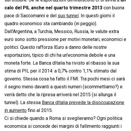
calo del PIL anche nel quarto trimestre 2013
con buona
pace di Saccomanni e del
suo tunnel
. In questi giorni il
quadro economico sta cambiando (in peggio).
Dall’Argentina, a Turchia, Messico, Russia, le valute extra
euro sono sotto pressione per motivi monetari, economici e
politici. Questo rafforza lEuro a danno delle nostre
esportazioni, tipico di chi ha un’economia debole e una
moneta forte. La Banca dItalia ha rivisto al ribasso la sua
stima di PIL per il 2014: a 0,7% contro 1,1% stimato dal
governo. Stessa cosa ha fatto il FMI. Tra pochi mesi ci sarà
il segno meno davanti a questi numeri (scommettiamo?) e
verrà detto che la ripresa arriverà nel 2015 (si allunga il
tunnel). La stessa
Banca dItalia prevede la disoccupazione
in aumento
fino al 2015.
Ci si chiede quando a Roma si sveglieranno? Ogni politica
economica si concede dei margini di fallimento raggiunti i