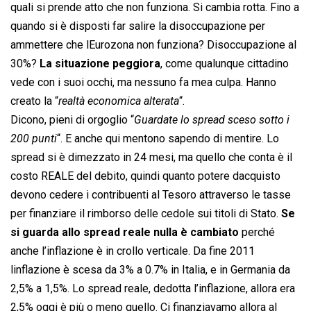
quali si prende atto che non funziona. Si cambia rotta. Fino a
quando si è disposti far salire la disoccupazione per
ammettere che lEurozona non funziona? Disoccupazione al
30%?
La situazione peggiora
, come qualunque cittadino
vede con i suoi occhi, ma nessuno fa mea culpa. Hanno
creato la “
realtà economica alterata
“.
Dicono, pieni di orgoglio “
Guardate lo spread sceso sotto i
200 punti
“. E anche qui mentono sapendo di mentire. Lo
spread si è dimezzato in 24 mesi, ma quello che conta è il
costo REALE del debito, quindi quanto potere dacquisto
devono cedere i contribuenti al Tesoro attraverso le tasse
per finanziare il rimborso delle cedole sui titoli di Stato.
Se
si guarda allo spread reale nulla è cambiato
perché
anche l’inflazione è in crollo verticale. Da fine 2011
linflazione è scesa da 3% a 0.7% in Italia, e in Germania da
2,5% a 1,5%. Lo spread reale, dedotta l’inflazione, allora era
2,5% oggi è più o meno quello. Ci finanziavamo allora al