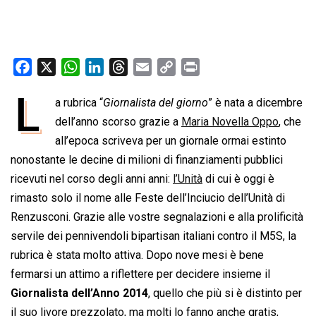
F
X
W
L
T
E
C
P
a
h
i
h
m
o
r
L
a rubrica “
Giornalista del giorno
” è nata a dicembre
c
a
n
r
a
p
i
e
dell’anno scorso grazie a
t
k
e
i
y
Maria Novella Oppo
n
, che
b
s
e
a
l
L
t
all’epoca scriveva per un giornale ormai estinto
o
A
d
d
i
nonostante le decine di milioni di finanziamenti pubblici
o
p
I
s
n
ricevuti nel corso degli anni anni:
l’Unità
di cui è oggi è
k
p
n
k
rimasto solo il nome alle Feste dell’Inciucio dell’Unità di
Renzusconi. Grazie alle vostre segnalazioni e alla prolificità
servile dei pennivendoli bipartisan italiani contro il M5S, la
rubrica è stata molto attiva. Dopo nove mesi è bene
fermarsi un attimo a riflettere per decidere insieme il
Giornalista dell’Anno 2014
, quello che più si è distinto per
il suo livore prezzolato, ma molti lo fanno anche gratis,