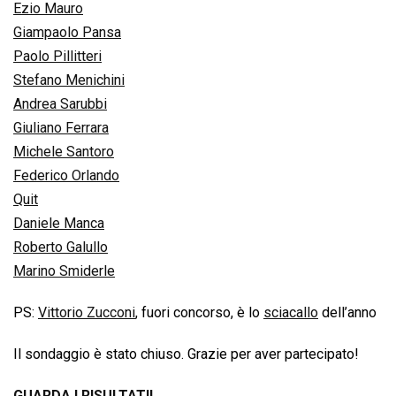
Ezio Mauro
Giampaolo Pansa
Paolo Pillitteri
Stefano Menichini
Andrea Sarubbi
Giuliano Ferrara
Michele Santoro
Federico Orlando
Quit
Daniele Manca
Roberto Galullo
Marino Smiderle
PS:
Vittorio Zucconi
, fuori concorso, è lo
sciacallo
dell’anno
Il sondaggio è stato chiuso. Grazie per aver partecipato!
GUARDA I RISULTATI!