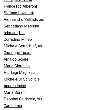
Francesco Alberoni
Stefano Livadiotti
Alessandro Sallusti
,
bis
Sebastiano Messina
Ishmael
,
bis
Corradino Mineo
Michele Serra
,
bis
f
,
ter
Giuseppe Turani
Arnaldo Sciarelli
Mario Giordano
Pierluigi Magnaschi
Michele Di Salvo
,
bis
Andrea Indini
Marta Serafini
Peppino Caldarola
,
bis
Gad Lerner