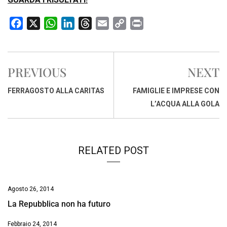
F
X
W
L
T
E
C
P
a
h
i
h
m
o
r
c
a
n
r
a
p
i
e
t
k
e
i
y
n
PREVIOUS
NEXT
b
s
e
a
l
L
t
o
A
d
d
i
FERRAGOSTO ALLA CARITAS
FAMIGLIE E IMPRESE CON
o
p
I
s
n
L’ACQUA ALLA GOLA
k
p
n
k
RELATED POST
Agosto 26, 2014
La Repubblica non ha futuro
Febbraio 24, 2014