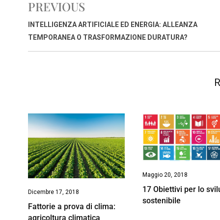
PREVIOUS
b
s
e
a
l
L
t
o
A
d
d
i
INTELLIGENZA ARTIFICIALE ED ENERGIA: ALLEANZA
o
p
I
s
n
TEMPORANEA O TRASFORMAZIONE DURATURA?
k
p
n
k
R
Maggio 20, 2018
17 Obiettivi per lo svi
Dicembre 17, 2018
sostenibile
Fattorie a prova di clima:
agricoltura climatica