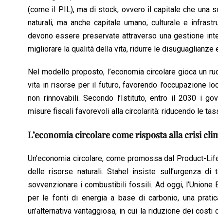
(come il PIL), ma di stock, ovvero il capitale che una
naturali, ma anche capitale umano, culturale e infrastru
devono essere preservate attraverso una gestione intel
migliorare la qualità della vita, ridurre le disuguaglianz
Nel modello proposto, l’economia circolare gioca un ruolo
vita in risorse per il futuro, favorendo l’occupazione
non rinnovabili. Secondo l’Istituto, entro il 2030 i
misure fiscali favorevoli alla circolarità: riducendo le ta
L’economia circolare come risposta alla crisi cli
Un’economia circolare, come promossa dal Product-Life I
delle risorse naturali. Stahel insiste sull’urgenza d
sovvenzionare i combustibili fossili. Ad oggi, l’Unione 
per le fonti di energia a base di carbonio, una pratic
un’alternativa vantaggiosa, in cui la riduzione dei cos