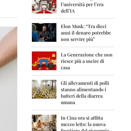
0
l’università per l’era
6
dell’IA
2
0
Elon Musk: “Tra dieci
0
anni il denaro potrebbe
7
non servire più”
2
0
La Generazione che non
0
8
riesce più a uscire di
casa
2
0
0
Gli allevamenti di polli
9
stanno alimentando i
batteri della diarrea
2
umana
0
1
0
In Cina ora si affitta
mezzo letto: la nuova
2
frontiera del risparmio