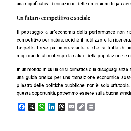
una significativa diminuzione delle emissioni di gas serr
Un futuro competitivo e sociale
Il passaggio a un’economia della performance non ric
competitivo per natura, poiché il riutilizzo e la rigene
l’aspetto forse più interessante è che si tratta di un
migliorando al contempo la salute della popolazione e rid
In un mondo in cui la crisi climatica e la disuguaglianza 
una guida pratica per una transizione economica sosten
pilastro delle politiche pubbliche, non è solo un’utopi
questa opportunità, potremmo essere sulla buona strada 
F
X
W
L
T
E
C
P
a
h
i
h
m
o
r
c
a
n
r
a
p
i
e
t
k
e
i
y
n