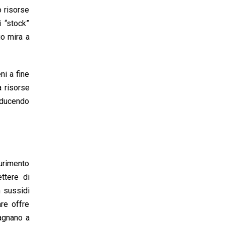
o risorse
i “stock”
io mira a
ni a fine
a risorse
oducendo
aurimento
ettere di
n sussidi
are offre
pagnano a