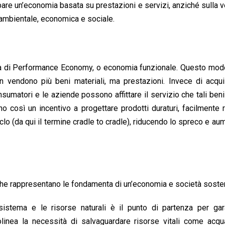
uppare un’economia basata su prestazioni e servizi, anziché sulla v
à ambientale, economica e sociale.
’idea di Performance Economy, o economia funzionale. Questo mod
 vendono più beni materiali, ma prestazioni. Invece di acqui
nsumatori e le aziende possono affittare il servizio che tali beni
così un incentivo a progettare prodotti duraturi, facilmente ri
ciclo (da qui il termine cradle to cradle), riducendo lo spreco e a
, che rappresentano le fondamenta di un’economia e società sosteni
sistema e le risorse naturali è il punto di partenza per gara
linea la necessità di salvaguardare risorse vitali come acqua