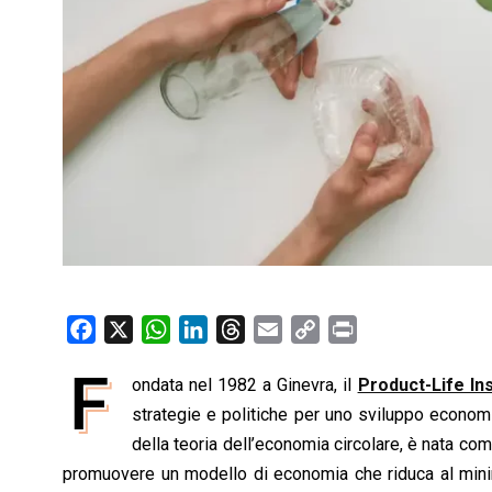
F
X
W
L
T
E
C
P
a
h
i
h
m
o
r
F
ondata nel 1982 a Ginevra, il
Product-Life Ins
c
a
n
r
a
p
i
e
strategie e politiche per uno sviluppo economi
t
k
e
i
y
n
b
s
e
a
l
L
t
della teoria dell’economia circolare, è nata com
o
A
d
d
i
promuovere un modello di economia che riduca al minimo 