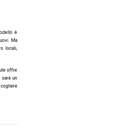
odello è
nuovi. Ma
o locali,
ute offre
e sarà un
 cogliere