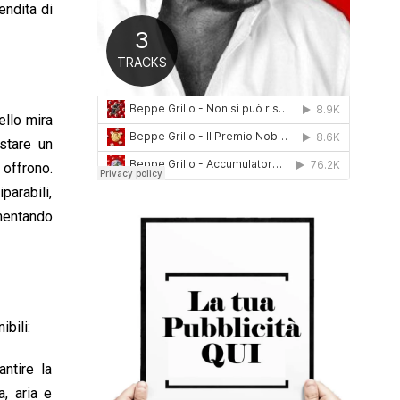
endita di
0
1
6
ello mira
stare un
 offrono.
parabili,
umentando
bili:
ntire la
, aria e