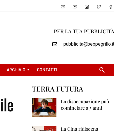
PER LA TUA PUBBLICITÀ
pubblicita@beppegrillo.it
ARCHIVIO
CONTATTI
TERRA FUTURA
2
ile
0
La disoccupazione può
0
cominciare a 5 anni
5
2
0
La Cina ridisegna