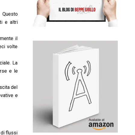
o. Questo
i e altri
amente il
eci volte
ciale. La
rse e le
scita del
ovative e
di flussi