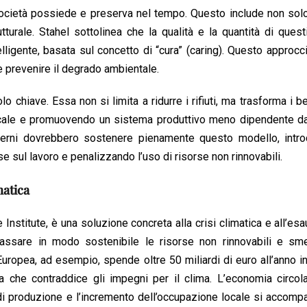
 società possiede e preserva nel tempo. Questo include non sol
tturale. Stahel sottolinea che la qualità e la quantità di quest
ligente, basata sul concetto di “cura” (caring). Questo approcc
e e prevenire il degrado ambientale.
 chiave. Essa non si limita a ridurre i rifiuti, ma trasforma i be
 locale e promuovendo un sistema produttivo meno dipendente d
 governi dovrebbero sostenere pienamente questo modello, intr
sse sul lavoro e penalizzando l’uso di risorse non rinnovabili.
matica
nstitute, è una soluzione concreta alla crisi climatica e all’es
i tassare in modo sostenibile le risorse non rinnovabili e sm
Europea, ad esempio, spende oltre 50 miliardi di euro all’anno i
a che contraddice gli impegni per il clima. L’economia circol
ti di produzione e l’incremento dell’occupazione locale si accom