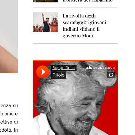
0
1
1
La rivolta degli
scarafaggi: i giovani
2
0
indiani sfidano il
1
governo Modi
2
2
0
1
3
2
0
1
4
ulenza su
2
0
 pioniere
1
ettivo di
5
dotti. In
2