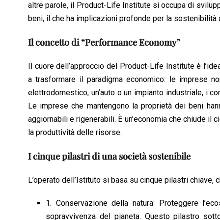
o
p
I
s
n
altre parole, il Product-Life Institute si occupa di svil
k
p
n
k
beni, il che ha implicazioni profonde per la sostenibilit
Il concetto di “Performance Economy”
Il cuore dell’approccio del Product-Life Institute è l
a trasformare il paradigma economico: le imprese non
elettrodomestico, un’auto o un impianto industriale, i co
Le imprese che mantengono la proprietà dei beni hanno 
aggiornabili e rigenerabili. È un’economia che chiude il 
la produttività delle risorse.
I cinque pilastri di una società sostenibile
L’operato dell’Istituto si basa su cinque pilastri chiave
1. Conservazione della natura: Proteggere l’eco
sopravvivenza del pianeta. Questo pilastro sotto