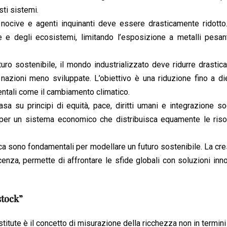
ti sistemi.
e nocive e agenti inquinanti deve essere drasticamente ridott
 e degli ecosistemi, limitando l’esposizione a metalli pesant
turo sostenibile, il mondo industrializzato deve ridurre drastic
 nazioni meno sviluppate. L’obiettivo è una riduzione fino a di
ientali come il cambiamento climatico.
sa su principi di equità, pace, diritti umani e integrazione so
e per un sistema economico che distribuisca equamente le riso
etica sono fondamentali per modellare un futuro sostenibile. La cre
cenza, permette di affrontare le sfide globali con soluzioni inn
stock”
stitute è il concetto di misurazione della ricchezza non in termini 