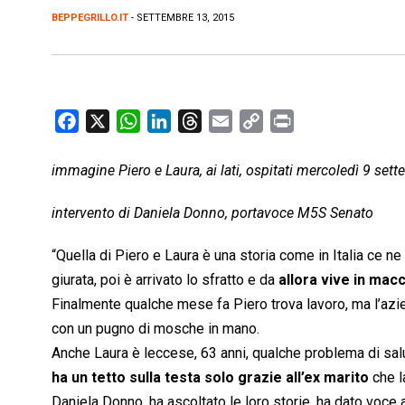
BEPPEGRILLO.IT
- SETTEMBRE 13, 2015
F
X
W
L
T
E
C
P
a
h
i
h
m
o
r
c
a
n
r
a
p
i
immagine Piero e Laura, ai lati, ospitati mercoledì 9 se
e
t
k
e
i
y
n
intervento di Daniela Donno, portavoce M5S Senato
b
s
e
a
l
L
t
o
A
d
d
i
“Quella di Piero e Laura è una storia come in Italia ce ne
o
p
I
s
n
giurata, poi è arrivato lo sfratto e da
allora vive in mac
k
p
n
k
Finalmente qualche mese fa Piero trova lavoro, ma l’azi
con un pugno di mosche in mano.
Anche Laura è leccese, 63 anni, qualche problema di salu
ha un tetto sulla testa solo grazie all’ex marito
che l
Daniela Donno, ha ascoltato le loro storie, ha dato voce 