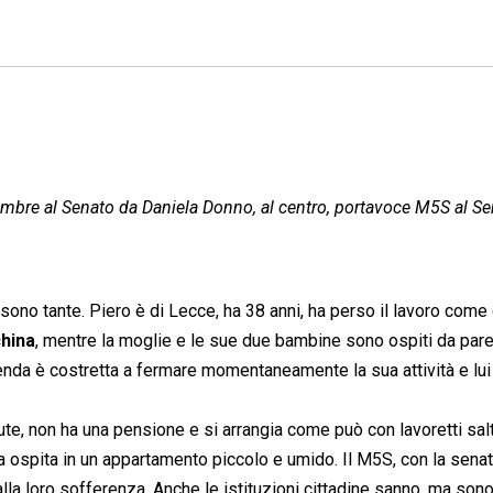
ttembre al Senato da Daniela Donno, al centro, portavoce M5S al S
 sono tante. Piero è di Lecce, ha 38 anni, ha perso il lavoro come
china
, mentre la moglie e le sue due bambine sono ospiti da pare
enda è costretta a fermare momentaneamente la sua attività e lui
te, non ha una pensione e si arrangia come può con lavoretti salt
a ospita in un appartamento piccolo e umido. Il M5S, con la senat
alla loro sofferenza. Anche le istituzioni cittadine sanno, ma son