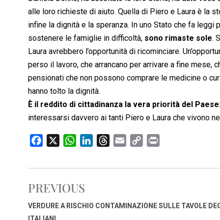
alle loro richieste di aiuto. Quella di Piero e Laura è la st
infine la dignità e la speranza. In uno Stato che fa leggi 
sostenere le famiglie in difficoltà,
sono rimaste sole
. 
Laura avrebbero l’opportunità di ricominciare. Un’opportu
perso il lavoro, che arrancano per arrivare a fine mese, ch
pensionati che non possono comprare le medicine o curars
hanno tolto la dignità.
È il reddito di cittadinanza la vera priorità del Paese
interessarsi davvero ai tanti Piero e Laura che vivono n
F
X
W
L
T
E
C
P
a
h
i
h
m
o
r
c
a
n
r
a
p
i
e
t
k
e
i
y
n
PREVIOUS
b
s
e
a
l
L
t
o
A
d
d
i
VERDURE A RISCHIO CONTAMINAZIONE SULLE TAVOLE DE
o
p
I
s
n
ITALIANI