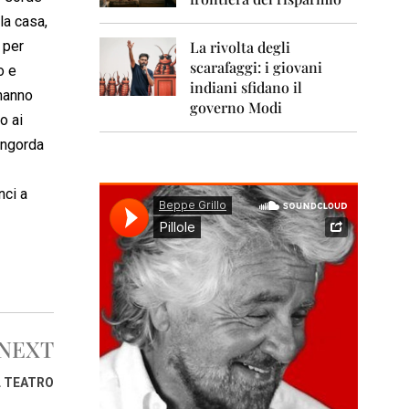
0
1
 la casa,
1
 per
La rivolta degli
scarafaggi: i giovani
2
o e
0
indiani sfidano il
 hanno
1
governo Modi
2
o ai
ingorda
2
0
1
nci a
3
2
0
1
4
2
0
NEXT
1
5
L TEATRO
2