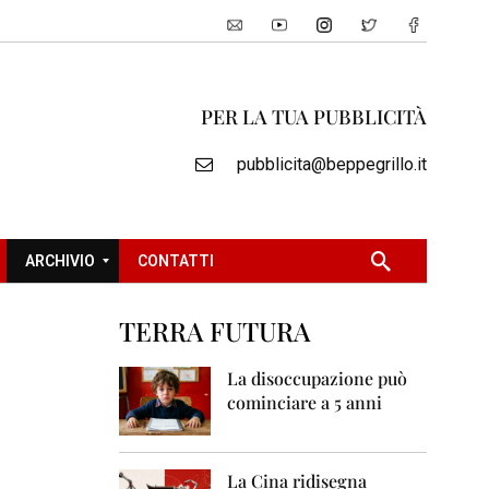
PER LA TUA PUBBLICITÀ
pubblicita@beppegrillo.it
ARCHIVIO
CONTATTI
TERRA FUTURA
2
0
La disoccupazione può
0
cominciare a 5 anni
5
2
0
La Cina ridisegna