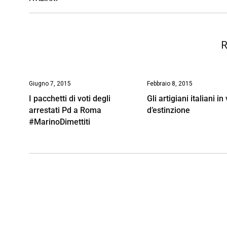
k
p
n
k
R
Giugno 7, 2015
Febbraio 8, 2015
I pacchetti di voti degli
Gli artigiani italiani in
arrestati Pd a Roma
d’estinzione
#MarinoDimettiti