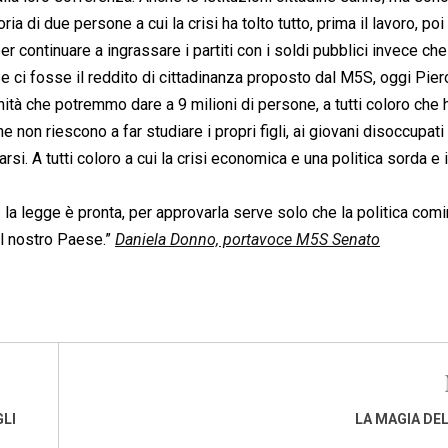
oria di due persone a cui la crisi ha tolto tutto, prima il lavoro, poi
per continuare a ingrassare i partiti con i soldi pubblici invece che
Se ci fosse il reddito di cittadinanza proposto dal M5S, oggi Pier
nità che potremmo dare a 9 milioni di persone, a tutti coloro che
e non riescono a far studiare i propri figli, ai giovani disoccupati 
i. A tutti coloro a cui la crisi economica e una politica sorda e 
: la legge è pronta, per approvarla serve solo che la politica comi
el nostro Paese.”
Daniela Donno, portavoce M5S Senato
GLI
LA MAGIA DE