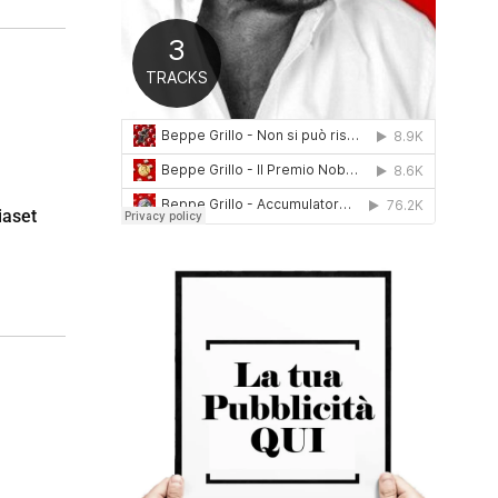
0
1
6
iaset