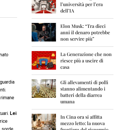
0
l’università per l’era
6
dell’IA
2
0
Elon Musk: “Tra dieci
0
anni il denaro potrebbe
7
non servire più”
2
0
La Generazione che non
0
enato
8
riesce più a uscire di
casa
2
0
0
 guardia
Gli allevamenti di polli
9
stanno alimentando i
nti.
batteri della diarrea
 rimane
2
umana
0
1
uari.
Lei
0
In Cina ora si affitta
rice
mezzo letto: la nuova
2
o sorde
frontiera del risparmio