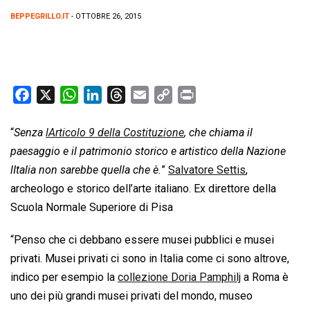
BEPPEGRILLO.IT
- OTTOBRE 26, 2015
F
X
W
L
T
E
C
P
a
h
i
h
m
o
r
c
a
n
r
a
p
i
“
Senza
lArticolo 9 della Costituzione
, che chiama il
e
t
k
e
i
y
n
paesaggio e il patrimonio storico e artistico della Nazione
b
s
e
a
l
L
t
lItalia non sarebbe quella che è.
”
Salvatore Settis
,
o
A
d
d
i
archeologo e storico dell’arte italiano. Ex direttore della
o
p
I
s
n
Scuola Normale Superiore di Pisa
k
p
n
k
“Penso che ci debbano essere musei pubblici e musei
privati. Musei privati ci sono in Italia come ci sono altrove,
indico per esempio la
collezione Doria Pamphilj
a Roma è
uno dei più grandi musei privati del mondo, museo