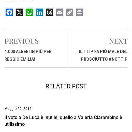
F
X
W
L
T
E
C
P
a
h
i
h
m
o
r
c
a
n
r
a
p
i
e
t
k
e
i
y
n
PREVIOUS
NEXT
b
s
e
a
l
L
t
o
A
d
d
i
1.000 ALBERI IN PIÙ PER
IL TTIP FA PIÙ MALE DEL
o
p
I
s
n
REGGIO EMILIA!
PROSCIUTTO #NOTTIP
k
p
n
k
RELATED POST
Maggio 29, 2015
Il voto a De Luca è inutile, quello a Valeria Ciarambino è
utilissimo