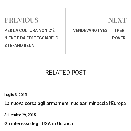
c
a
n
r
a
p
i
e
t
k
e
i
y
n
PREVIOUS
NEXT
b
s
e
a
l
L
t
o
A
d
d
i
PER LA CULTURA NON C’È
VENDEVANO I VESTITI PER I
o
p
I
s
n
NIENTE DA FESTEGGIARE, DI
POVERI
k
p
n
k
STEFANO BENNI
RELATED POST
Luglio 3, 2015
La nuova corsa agli armamenti nucleari minaccia l’Europa
Settembre 29, 2015
Gli interessi degli USA in Ucraina