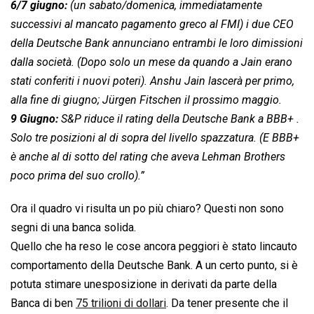
6/7 giugno:
(un sabato/domenica, immediatamente
successivi al mancato pagamento greco al FMI) i due CEO
della Deutsche Bank annunciano entrambi le loro dimissioni
dalla società. (Dopo solo un mese da quando a Jain erano
stati conferiti i nuovi poteri). Anshu Jain lascerà per primo,
alla fine di giugno; Jürgen Fitschen il prossimo maggio.
9 Giugno:
S&P riduce il rating della Deutsche Bank a BBB+ .
Solo tre posizioni al di sopra del livello 
spazzatura
. (E BBB+
è anche al di sotto del rating che aveva Lehman Brothers
poco prima del suo crollo).”
Ora il quadro vi risulta un po più chiaro? Questi non sono
segni di una banca solida.
Quello che ha reso le cose ancora peggiori è stato lincauto
comportamento della Deutsche Bank. A un certo punto, si è
potuta stimare unesposizione in derivati da parte della
Banca di ben
75 trilioni di dollari
. Da tener presente che il