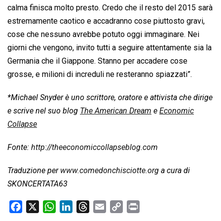
calma finisca molto presto. Credo che il resto del 2015 sarà
estremamente caotico e accadranno cose piuttosto gravi,
cose che nessuno avrebbe potuto oggi immaginare. Nei
giorni che vengono, invito tutti a seguire attentamente sia la
Germania che il Giappone. Stanno per accadere cose
grosse, e milioni di increduli ne resteranno spiazzati”.
*Michael Snyder è uno scrittore, oratore e attivista che dirige
e scrive nel suo blog
The American Dream
e
Economic
Collapse
Fonte:
http://theeconomiccollapseblog.com
Traduzione per
www.comedonchisciotte.org
a cura di
SKONCERTATA63
F
X
W
L
T
E
C
P
a
h
i
h
m
o
r