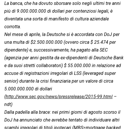
La banca, che ha dovuto sborsare solo negli ultimi tre anni
più di 9.000.000.000 di dollari per contenziosi legali, è
diventata una sorta di manifesto di cultura aziendale
corrotta.
Nel mese di aprile, la Deutsche si è accordata con DoJ per
una multa di $2.500.000.000 (ovvero circa $ 25.474 per
dipendente) e, successivamente, ha pagato alla SEC
(agenzia per anni gestita da ex-dipendenti di Deutsche Bank
e da suoi stretti collaboratori) $ 55.000.000 in relazione ad
accuse di registrazioni irregolari di LSS (leveraged super
senior) durante la crisi finanziaria per un valore di circa
5.000.000.000 di dollari
(
http://www.sec.gov/news/pressrelease/2015-99.html
–
ndt)
Dalla padella alla brace: nei primi giorni di agosto scorso il
DoJ ha annunciato che avrebbe tentato di individuare altri
scambi irregolari di titoli ipotecari (MBS=mortgage backed