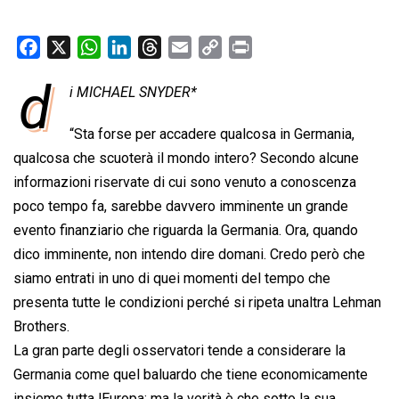
F
X
W
L
T
E
C
P
a
h
i
h
m
o
r
d
i MICHAEL SNYDER*
c
a
n
r
a
p
i
e
t
k
e
i
y
n
“Sta forse per accadere qualcosa in Germania,
b
s
e
a
l
L
t
qualcosa che scuoterà il mondo intero? Secondo alcune
o
A
d
d
i
informazioni riservate di cui sono venuto a conoscenza
o
p
I
s
n
poco tempo fa, sarebbe davvero imminente un grande
k
p
n
k
evento finanziario che riguarda la Germania. Ora, quando
dico imminente, non intendo dire domani. Credo però che
siamo entrati in uno di quei momenti del tempo che
presenta tutte le condizioni perché si ripeta unaltra Lehman
Brothers.
La gran parte degli osservatori tende a considerare la
Germania come quel baluardo che tiene economicamente
insieme tutta lEuropa; ma la verità è che sotto la sua