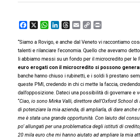
F
X
W
L
T
E
C
P
a
h
i
h
m
o
r
c
a
n
r
a
p
i
“Siamo a Rovigo, e anche dal Veneto vi raccontiamo cosa 
e
t
k
e
i
y
n
talenti e rilanciare l’economia. Quello che avevamo detto i
b
s
e
a
l
L
t
li abbiamo messi su un fondo per il microcredito per le
o
A
d
d
i
euro erogati con il microcredito si possono generar
o
p
I
s
n
banche hanno chiuso i rubinetti, e i soldi li prestano se
k
p
n
k
queste PMI, credendo in chi ci mette la faccia, credendo 
dall’opposizione. Dateci una possibilità di governare 
“
Ciao, io sono Mirka Valli, direttore dell’Oxford School d
di potenziare la mia azienda, di ampliarla, di dare anch
me è stata una grande opportunità. Con laiuto del consule
po’ allungati per una problematica degli istituti di credit
20 mila euro che mi hanno aiutato ad ampliare la mia atti