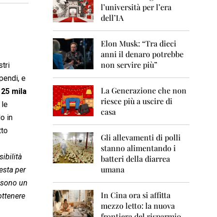
0
l’università per l’era
6
dell’IA
2
0
Elon Musk: “Tra dieci
0
anni il denaro potrebbe
7
non servire più”
tri
2
ipendi, e
0
La Generazione che non
0
 25 mila
8
riesce più a uscire di
 le
casa
o in
2
0
tto
0
Gli allevamenti di polli
9
stanno alimentando i
ibilità
batteri della diarrea
2
umana
esta per
0
1
i sono un
0
In Cina ora si affitta
ottenere
mezzo letto: la nuova
2
frontiera del risparmio