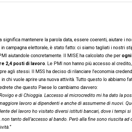
significa mantenere la parola data, essere coerenti, aiutare i nos
n campagna elettorale, è stato fatto: ci siamo tagliati i nostri st
 PMI aiutandole concretamente. Il MISE ha calcolato che per
ogni
e 2,4 posti di lavoro
. Le PMI non hanno più accesso al credito,
mpre agli stessi. Il M5S ha deciso di rilanciare l’economia credend
in chi vuole aprire una nuova attività. Tutto questo lo abbiamo fa
e vedrete che questo Paese lo cambiamo davvero:
i Rovigo e di Chioggia. Laccesso al microcredito mi ha dato la poss
e maggiore lavoro ai dipendenti e anche di assumerne di nuovi. Qu
nte del lavoro ho visitato diversi istituti bancari, dove i tempi s
o, non tanto dell’accesso al bando. Però alla fine sono riuscita ad 
vità.
“