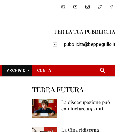
PER LA TUA PUBBLICITÀ
pubblicita@beppegrillo.it
ARCHIVIO
CONTATTI
TERRA FUTURA
2
0
La disoccupazione può
0
cominciare a 5 anni
5
2
0
La Cina ridisegna