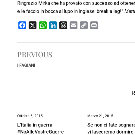
Ringrazio Mirka che ha provato con successo ad ottener
e le faccio in bocca al lupo in inglese: break a leg!”
Matt
F
X
W
L
T
E
C
P
a
h
i
h
m
o
r
c
a
n
r
a
p
i
e
t
k
e
i
y
n
PREVIOUS
b
s
e
a
l
L
t
o
A
d
d
i
I FAGIANI
o
p
I
s
n
k
p
n
k
R
Ottobre 6, 2015
Marzo 21, 2015
L’Italia in guerra
Se non ci fate sognar
#NoAlleVostreGuerre
vi lasceremo dormire