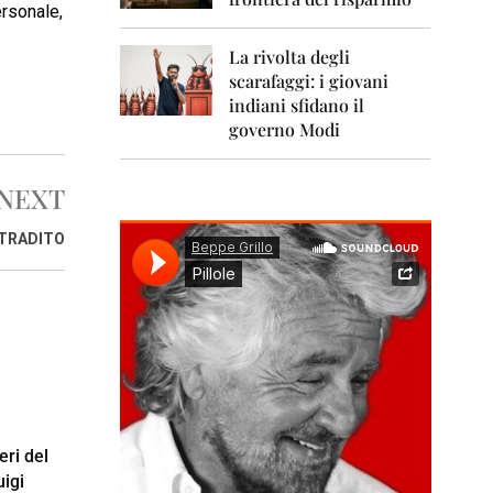
0
ersonale,
1
1
La rivolta degli
scarafaggi: i giovani
2
0
indiani sfidano il
1
governo Modi
2
2
NEXT
0
1
O TRADITO
3
2
0
1
4
2
0
1
5
eri del
uigi
2