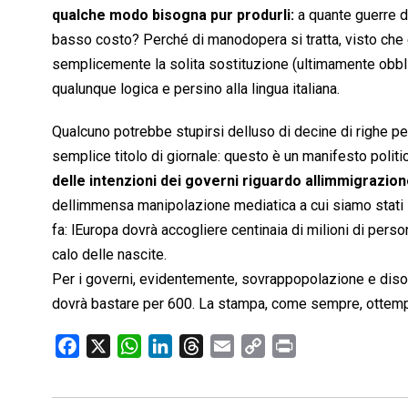
qualche modo bisogna pur produrli:
a quante guerre 
basso costo? Perché di manodopera si tratta, visto che è 
semplicemente la solita sostituzione (ultimamente obbliga
qualunque logica e persino alla lingua italiana.
Qualcuno potrebbe stupirsi delluso di decine di righe per
semplice titolo di giornale: questo è un manifesto polit
delle intenzioni dei governi riguardo allimmigrazio
dellimmensa manipolazione mediatica a cui siamo stati 
fa: lEuropa dovrà accogliere centinaia di milioni di pers
calo delle nascite.
Per i governi, evidentemente, sovrappopolazione e diso
dovrà bastare per 600. La stampa, come sempre, ottem
F
X
W
L
T
E
C
P
a
h
i
h
m
o
r
c
a
n
r
a
p
i