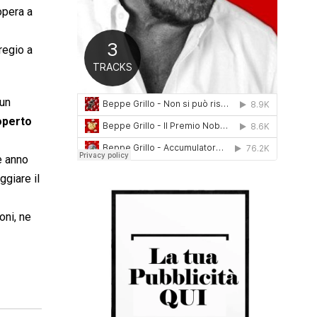
opera a
0
1
6
pregio a
 un
coperto
e anno
ggiare il
oni, ne