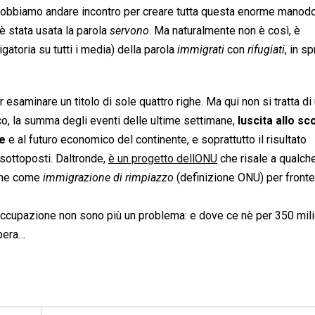
dobbiamo andare incontro per creare tutta questa enorme manod
stata usata la parola 
servono
. Ma naturalmente non è così, è
toria su tutti i media) della parola 
immigrati
 con 
rifugiati
, in s
 esaminare un titolo di sole quattro righe. Ma qui non si tratta di
ico, la summa degli eventi delle ultime settimane,
luscita allo s
ne
e al futuro economico del continente, e soprattutto il risultato
sottoposti. Daltronde,
è un progetto dellONU
che risale a qualch
one come 
immigrazione di rimpiazzo
 (definizione ONU) per fronte
ccupazione non sono più un problema: e dove ce nè per 350 mili
pera…