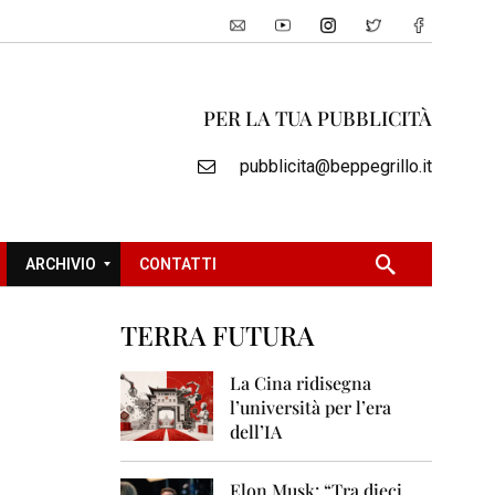
PER LA TUA PUBBLICITÀ
pubblicita@beppegrillo.it
ARCHIVIO
CONTATTI
TERRA FUTURA
2
0
La Cina ridisegna
0
l’università per l’era
5
dell’IA
2
0
Elon Musk: “Tra dieci