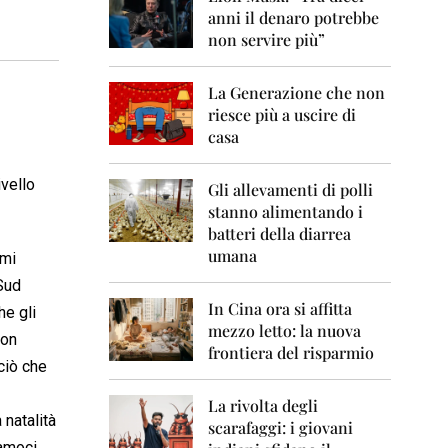
0
anni il denaro potrebbe
6
non servire più”
2
0
La Generazione che non
0
7
riesce più a uscire di
casa
2
0
ivello
0
Gli allevamenti di polli
8
stanno alimentando i
batteri della diarrea
2
umana
imi
0
0
 Sud
9
In Cina ora si affitta
he gli
mezzo letto: la nuova
2
non
frontiera del risparmio
0
ciò che
1
0
La rivolta degli
 natalità
scarafaggi: i giovani
2
iamoci