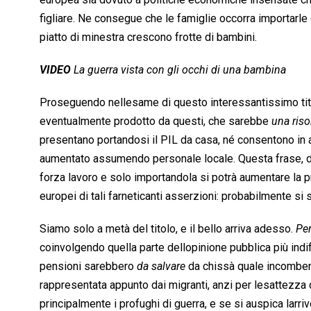
figliare. Ne consegue che le famiglie occorra importarle
piatto di minestra crescono frotte di bambini.
VIDEO
La guerra vista con gli occhi di una bambina
Proseguendo nellesame di questo interessantissimo titol
eventualmente prodotto da questi, che sarebbe 
una riso
presentano portandosi il PIL da casa, né consentono i
aumentato assumendo personale locale. Questa frase, del
forza lavoro e solo importandola si potrà aumentare la 
europei di tali farneticanti asserzioni: probabilmente si s
Siamo solo a metà del titolo, e il bello arriva adesso. 
Per
coinvolgendo quella parte dellopinione pubblica più indif
pensioni sarebbero 
da salvare
 da chissà quale incomben
rappresentata appunto dai migranti, anzi per lesattezza d
principalmente i profughi di guerra, e se si auspica lar