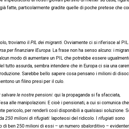
 già fatte, particolarmente gradite quelle di poche pretese che co
o, troviamo il 
PIL dei migranti
. Ovviamente ci si riferisce al PIL
rsa per finanziare lEuropa
. La frase non ha senso alcuno: i migran
n alcun modo di aumentare un PIL che potrebbe essere ugualment
 tutto assurda, sembra intendere che in Europa ci sia una caren
produzione. Sarebbe bello sapere cosa pensano i milioni di disoc
entono un filino presi per il culo.
 salvare le nostre pensioni
: qui la propaganda si fa sfacciata,
esa alle manipolazioni. E cioè i pensionati, a cui si comunica che
te pericolo, per renderli così disponibili a qualsiasi soluzione. 
a 
250 milioni di rifugiati
: lapoteosi del ridicolo. I 
rifugiati
 sono
rivo di ben 250 milioni di essi – un numero sbalorditivo – eviden