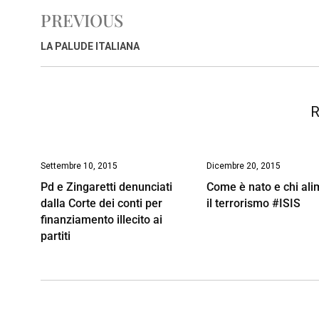
e
t
k
e
i
y
n
PREVIOUS
b
s
e
a
l
L
t
o
A
d
d
i
LA PALUDE ITALIANA
o
p
I
s
n
k
p
n
k
R
Settembre 10, 2015
Dicembre 20, 2015
Pd e Zingaretti denunciati
Come è nato e chi al
dalla Corte dei conti per
il terrorismo #ISIS
finanziamento illecito ai
partiti