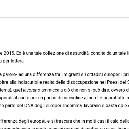
bre 2015
. Ed è una tale collezione di assurdità, condita da un tale l
a per lettera.
a parere- ad una differenza tra i migranti e i cittadini europei: i pr
 oltre alla indiscutibile realtà della disoccupazione nei Paesi del
rna), quel 
lavorano
 ammicca a ciò che non si può dire: ovvero c
porali al sud e per un pugno di noccioline al nord, e soprattutto 
anno parte del DNA degli europei. Insomma, lavorano e basta ed è 
differenza degli europei, e si trascura che in molti casi il calo della
 impediscono ai nostri giovani persino di metter su casa, figur