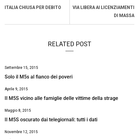
o
A
d
d
i
ITALIA CHIUSA PER DEBITO
VIA LIBERA AI LICENZIAMENTI
o
p
I
s
n
DI MASSA
k
p
n
k
RELATED POST
Settembre 15, 2015
Solo il M5s al fianco dei poveri
Aprile 9, 2015
Il M5S vicino alle famiglie delle vittime della strage
Maggio 8, 2015
Il M5S oscurato dai telegiornali: tutti i dati
Novembre 12, 2015