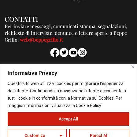
CONTATTI
Per inviare messaggi, comunicati stampa, segnalazioni,
richieste di interviste, denunce o lettere aperte a Beppe
Grillo:
web@beppegrillo.it
PUBBLICITA'
Informativa Privacy
Per la tua pubblicità su questo Blog:
Questo sito web utilizza i cookies per migliorare l'esperienza
pubblicita@beppegrillo.it
dell'utente. Continuando la navigazione l'utente acconsente a
tutti i cookie in conformità con la Normativa sui Cookies. Per
HOMEPAGE
COOKIE POLICY
PRIVACY POLICY
CONTATTI
maggiori informazioni visualizza la
Cookie Policy
Accept All
© Copyright 2026 - Il Blog di Beppe Grillo. All Rights Reserved - Powered by
happygrafic.com
Customize
Reject All