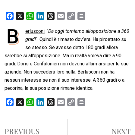
F
X
W
L
T
E
C
P
a
h
i
h
m
o
r
B
erlusconi
: “
Da oggi torniamo allopposizione a 360
c
a
n
r
a
p
i
e
gradi
t
“. Quindi è rimasto dov’era. Ha piroettato su
k
e
i
y
n
b
s
e
a
l
L
t
se stesso. Se avesse detto 180 gradi allora
o
A
d
d
i
sarebbe sì all’opposizione. Ma in realtà voleva dire a 90
o
p
I
s
n
gradi.
Doris e Confalonieri non devono allarmarsi
per le sue
k
p
n
k
aziende. Non succederà loro nulla. Berlusconi non ha
nessun interesse se non il suo interesse. A 360 gradi o a
pecorina, la sua posizione rimane identica.
F
X
W
L
T
E
C
P
a
h
i
h
m
o
r
c
a
n
r
a
p
i
e
t
k
e
i
y
n
PREVIOUS
NEXT
b
s
e
a
l
L
t